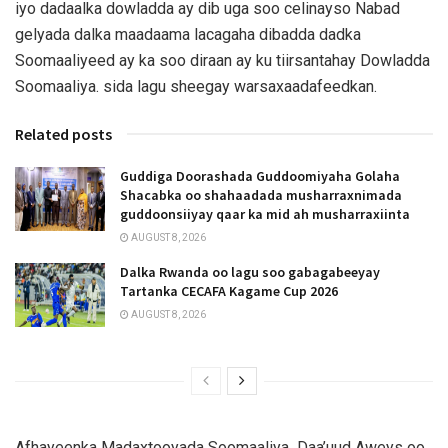
iyo dadaalka dowladda ay dib uga soo celinayso Nabad
gelyada dalka maadaama lacagaha dibadda dadka
Soomaaliyeed ay ka soo diraan ay ku tiirsantahay Dowladda
Soomaaliya. sida lagu sheegay warsaxaadafeedkan.
Related posts
Guddiga Doorashada Guddoomiyaha Golaha
Shacabka oo shahaadada musharraxnimada
guddoonsiiyay qaar ka mid ah musharraxiinta
AUGUST 8, 2026
Dalka Rwanda oo lagu soo gabagabeeyay
Tartanka CECAFA Kagame Cup 2026
AUGUST 8, 2026
Afhayeenka Madaxtooyada Soomaaliya Daa’uud Aweys oo