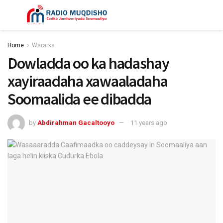
Home
Wararka
Dowladda oo ka hadashay
xayiraadaha xawaaladaha
Soomaalida ee dibadda
by
Abdirahman Gacaltooyo
11 years ago