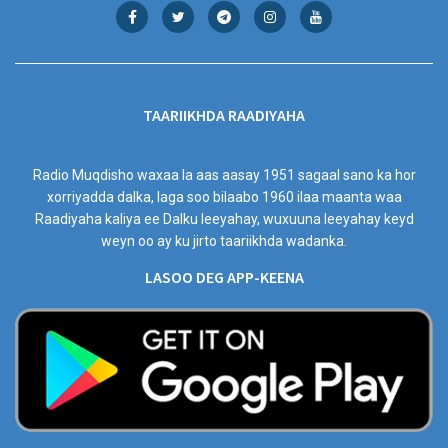
TAARIIKHDA RAADIYAHA
Radio Muqdisho waxaa la aas aasay 1951 sagaal sano ka hor
xorriyadda dalka, laga soo bilaabo 1960 ilaa maanta waa
Raadiyaha kaliya ee Dalku leeyahay, wuxuuna leeyahay keyd
weyn oo ay ku jirto taariikhda wadanka.
LASOO DEG APP-KEENA