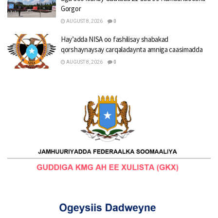
Gorgor
AUGUST 8, 2026
0
Hay’adda NISA oo fashilisay shabakad
qorshaynaysay carqaladaynta amniga caasimadda
AUGUST 8, 2026
0