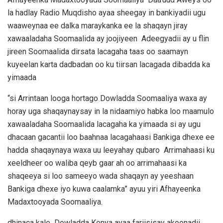
la hadlay Radio Muqdisho ayaa sheegay in bankiyadii ugu
waaweynaa ee dalka maraykanka ee la shaqayn jiray
xawaaladaha Soomaalida ay joojiyeen Adeegyadii ay u flin
jireen Soomaalida dirsata lacagaha taas oo saamayn
kuyeelan karta dadbadan oo ku tiirsan lacagada dibadda ka
yimaada
“si Arrintaan looga hortago Dowladda Soomaaliya waxa ay
horay uga shaqaynaysay in la nidaamiyo habka loo maamulo
xawaaladaha Soomaalida lacagaha ka yimaada si ay ugu
dhacaan gacantii loo baahnaa lacagahaasi Bankiga dhexe ee
hadda shaqaynaya waxa uu leeyahay qubaro Arrimahaasi ku
xeeldheer oo waliba qeyb gaar ah oo arrimahaasi ka
shaqeeya si loo sameeyo wada shaqayn ay yeeshaan
Bankiga dhexe iyo kuwa caalamka” ayuu yiri Afhayeenka
Madaxtooyada Soomaaliya.
dhinaca kale Dowladda Kenya ayaa fariisisay akoonadii