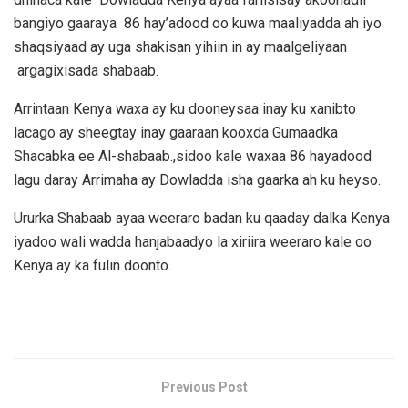
bangiyo gaaraya 86 hay’adood oo kuwa maaliyadda ah iyo
shaqsiyaad ay uga shakisan yihiin in ay maalgeliyaan
argagixisada shabaab.
Arrintaan Kenya waxa ay ku dooneysaa inay ku xanibto
lacago ay sheegtay inay gaaraan kooxda Gumaadka
Shacabka ee Al-shabaab.,sidoo kale waxaa 86 hayadood
lagu daray Arrimaha ay Dowladda isha gaarka ah ku heyso.
Ururka Shabaab ayaa weeraro badan ku qaaday dalka Kenya
iyadoo wali wadda hanjabaadyo la xiriira weeraro kale oo
Kenya ay ka fulin doonto.
Previous Post