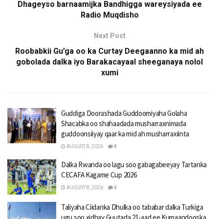
Dhageyso barnaamijka Bandhigga wareysiyada ee
Radio Muqdisho
Next Post
Roobabkii Gu’ga oo ka Curtay Deegaanno ka mid ah
gobolada dalka iyo Barakacayaal sheeganaya nolol
xumi
Guddiga Doorashada Guddoomiyaha Golaha
Shacabka oo shahaadada musharraxnimada
guddoonsiiyay qaar ka mid ah musharraxiinta
AUGUST 8, 2026
0
Dalka Rwanda oo lagu soo gabagabeeyay Tartanka
CECAFA Kagame Cup 2026
AUGUST 8, 2026
0
Taliyaha Ciidanka Dhulka oo tababar dalka Turkiga
ugu soo xidhay Guutada 21-aad ee Kumaandooska