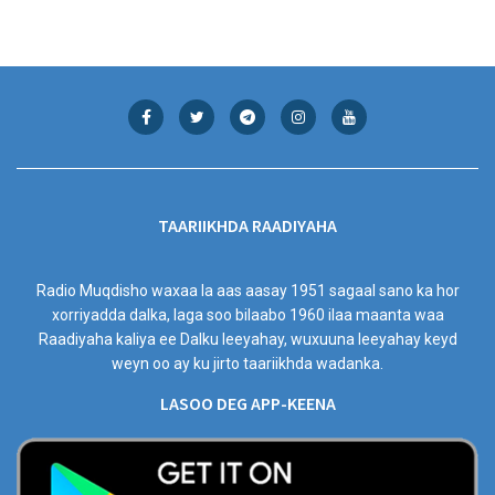
TAARIIKHDA RAADIYAHA
Radio Muqdisho waxaa la aas aasay 1951 sagaal sano ka hor
xorriyadda dalka, laga soo bilaabo 1960 ilaa maanta waa
Raadiyaha kaliya ee Dalku leeyahay, wuxuuna leeyahay keyd
weyn oo ay ku jirto taariikhda wadanka.
LASOO DEG APP-KEENA