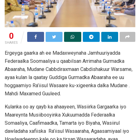
0
SHARES
Ergeyga gaarka ah ee Madaxweynaha Jamhuuriyadda
Federaalka Soomaaliya u qaabilsan Arrimaha Gurmadka
Abaaraha, Mudane Cabbdiraxmaan Cabdishakuur Warsame,
ayaa kulan la qaatay Guddiga Gurmadka Abaaraha ee uu
hoggaamiyo Ra’iisul Wasaare ku-xigeenka dalka Mudane .
Mahdi Maxamed Guuleed.
Kulanka oo ay qayb ka ahaayeen, Wasiirka Gargaarka iyo
Maareynta Musiibooyinka Xukuumadda Federaalka
Somaaliya, Caafimaadka, Tamarta iyo Biyaha, Wasiirul
dawladaha xafiiska Ra’iisul Wasaaraha, Agaasamiyaal iyo
Howlwadeenno kale oo ka tirsan Wasaaradaha, ayaa