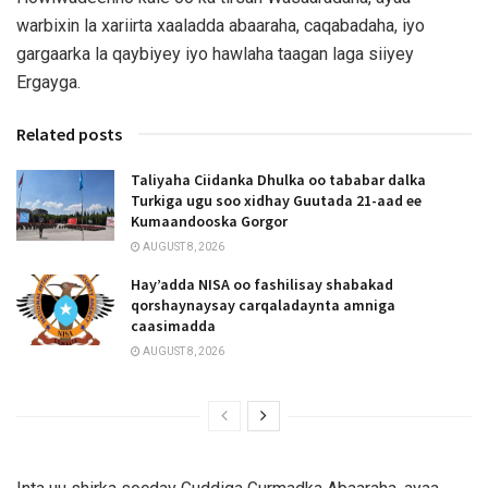
warbixin la xariirta xaaladda abaaraha, caqabadaha, iyo
gargaarka la qaybiyey iyo hawlaha taagan laga siiyey
Ergayga.
Related posts
Taliyaha Ciidanka Dhulka oo tababar dalka
Turkiga ugu soo xidhay Guutada 21-aad ee
Kumaandooska Gorgor
AUGUST 8, 2026
Hay’adda NISA oo fashilisay shabakad
qorshaynaysay carqaladaynta amniga
caasimadda
AUGUST 8, 2026