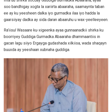
Inta uu shirka socday Guddiga Gurmadka Abaaraha, ayaa
soo bandhigay xogta la xariirta abaaraha, saamaynta taban
ee ay ku yeesheen dalka iyo gurmadka ilaa iyo hadda la
gaarsiiyay dadka ay sida daran abaaruhu u wax-yeelleeyeen.
Ra’iisul Wasaare ku-xigeenka ayaa gunnaanadkii shirka ku
boorriyey Guddiga Gurmadka Abaaraha dhammaantiis in
gacan lagu siiyo Ergayga gudashada xilkiisa, wada shaqayn
buuxda ay yeeshaan xubnaha guddiga.