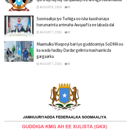
AUGUST 8, 2026
0
Soomaaliya iyo Turkiga oo iska kaashanaya
horumarinta arrimaha Awqaafta ee labada dal
AUGUST 7, 2026
0
Maamulka Waqooyi bari iyo guddoomiya SoDMA oo
ka wada hadlay Dardar gelinta mashaariicda
gargaarka
AUGUST 7, 2026
0