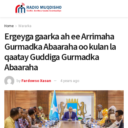
Home
Wararka
Ergeyga gaarka ah ee Arrimaha
Gurmadka Abaaraha oo kulan la
qaatay Guddiga Gurmadka
Abaaraha
by
Fardowso Xasan
4 years ago