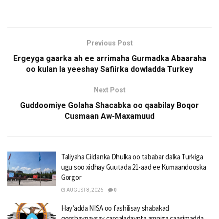
Previous Post
Ergeyga gaarka ah ee arrimaha Gurmadka Abaaraha
oo kulan la yeeshay Safiirka dowladda Turkey
Next Post
Guddoomiye Golaha Shacabka oo qaabilay Boqor
Cusmaan Aw-Maxamuud
Taliyaha Ciidanka Dhulka oo tababar dalka Turkiga
ugu soo xidhay Guutada 21-aad ee Kumaandooska
Gorgor
AUGUST 8, 2026
0
Hay’adda NISA oo fashilisay shabakad
qorshaynaysay carqaladaynta amniga caasimadda