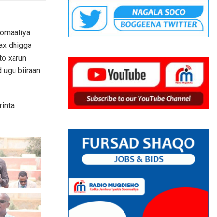
oomaaliya
ax dhigga
to xarun
d ugu biiraan
rinta