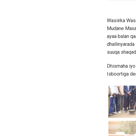
Wasiirka Was
Mudane Maxam
ayaa balan qa
dhallinyarada 
suuqa shaqad
Dhismaha iyo
Isboortiga de