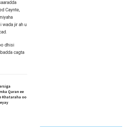
saaradda
ed Caynte,
omiyaha
 wada jir ah u
cad.
o dhisi
ubadda cagta
arsiga
amka Qaran ee
ee Khataraha oo
eeyay