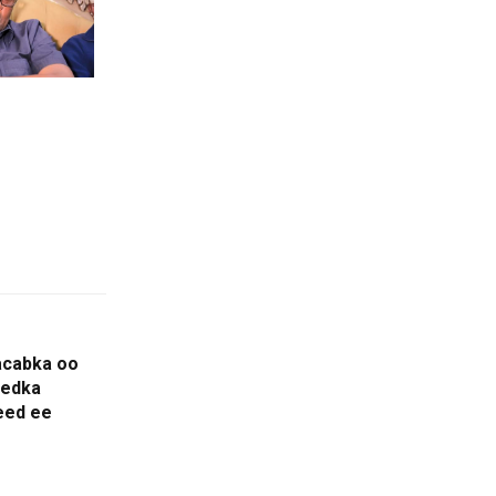
acabka oo
eedka
eed ee