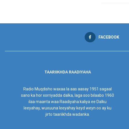
FACEBOOK
TAARIIKHDA RAADIYAHA
Radio Muqdisho waxaa la aas aasay 1951 sagaal
sano ka hor xorriyadda dalka, laga soo bilaabo 1960
ilaa maanta waa Raadiyaha kaliya ee Dalku
leeyahay, wuxuuna leeyahay keyd weyn oo ay ku
jirto taariikhda wadanka.