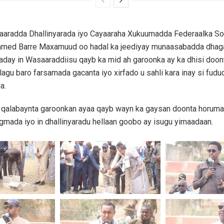
aaradda Dhallinyarada iyo Cayaaraha Xukuumadda Federaalka S
ed Barre Maxamuud oo hadal ka jeediyay munaasabadda dhag
aday in Wasaaraddiisu qayb ka mid ah garoonka ay ka dhisi doon
lagu baro farsamada gacanta iyo xirfado u sahli kara inay si fudu
a.
 qalabaynta garoonkan ayaa qayb wayn ka gaysan doonta horuma
gmada iyo in dhallinyaradu hellaan goobo ay isugu yimaadaan.