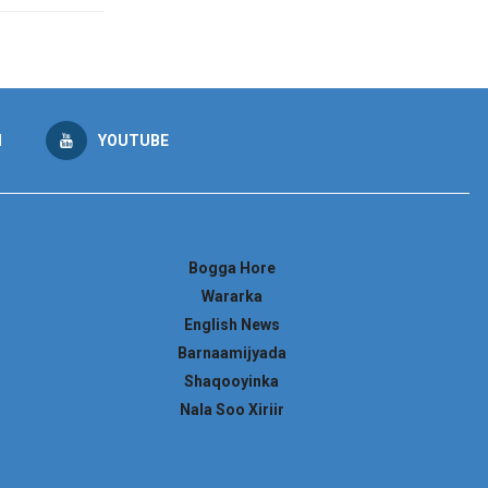
M
YOUTUBE
Bogga Hore
Wararka
English News
Barnaamijyada
Shaqooyinka
Nala Soo Xiriir