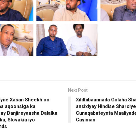
Next Post
yne Xasan Sheekh oo
Xildhibaannada Golaha Sh
a aqoonsiga ka
ansixiyay Hindise Sharciy
y Danjireyaasha Dalalka
Cunaqabateynta Maaliyad
ka, Slovakia iyo
Cayiman
nds