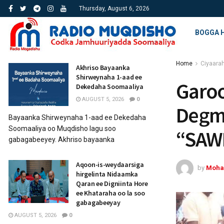
Thursday, August 6, 2026
BOGGA 
Home
Ciyaara
Akhriso Bayaanka
Shirweynaha 1-aad ee
Garoo
Dekedaha Soomaaliya
AUGUST 5, 2026
0
Degma
Bayaanka Shirweynaha 1-aad ee Dekedaha
Soomaaliya oo Muqdisho lagu soo
“SAW
gabagabeeyey. Akhriso bayaanka
Aqoon-is-weydaarsiga
by
Moha
hirgelinta Nidaamka
Qaran ee Digniinta Hore
ee Khataraha oo la soo
gabagabeeyay
AUGUST 5, 2026
0