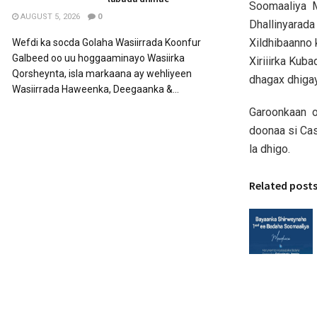
Soomaaliya 
AUGUST 5, 2026
0
Dhallinyarad
Xildhibaanno
Wefdi ka socda Golaha Wasiirrada Koonfur
Galbeed oo uu hoggaaminayo Wasiirka
Xiriiirka Kub
Qorsheynta, isla markaana ay wehliyeen
dhagax dhiga
Wasiirrada Haweenka, Deegaanka &...
Garoonkaan o
doonaa si Cas
la dhigo.
Related post