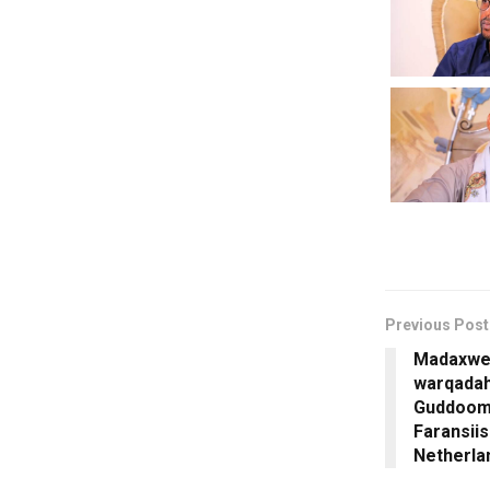
Previous Post
Madaxwe
warqadah
Guddooma
Faransiis
Netherla