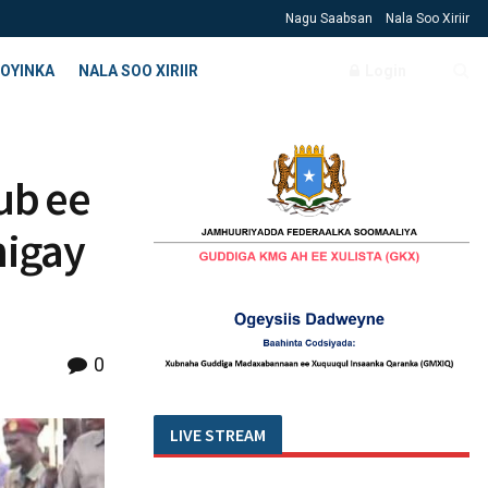
Nagu Saabsan
Nala Soo Xiriir
OYINKA
NALA SOO XIRIIR
Login
ub ee
higay
0
LIVE STREAM