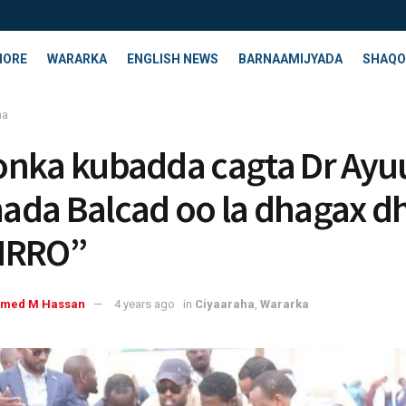
HORE
WARARKA
ENGLISH NEWS
BARNAAMIJYADA
SHAQO
ha
nka kubadda cagta Dr Ayu
da Balcad oo la dhagax d
IRRO”
med M Hassan
4 years ago
in
Ciyaaraha
,
Wararka