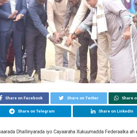
Share on Facebook
Share on Twitter
Share 
Share on Telegram
Share on LinkedIn
saarada Dhallinyarada iyo Cayaaraha Xukuumadda Federaalka ah 