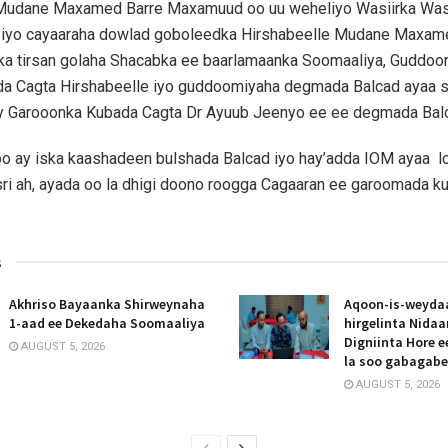
Mudane Maxamed Barre Maxamuud oo uu weheliyo Wasiirka Wa
a iyo cayaaraha dowlad goboleedka Hirshabeelle Mudane Maxam
 ka tirsan golaha Shacabka ee baarlamaanka Soomaaliya, Guddo
ada Cagta Hirshabeelle iyo guddoomiyaha degmada Balcad ayaa si
y Garooonka Kubada Cagta Dr Ayuub Jeenyo ee ee degmada Bal
o ay iska kaashadeen bulshada Balcad iyo hay’adda IOM ayaa lo
ri ah, ayada oo la dhigi doono roogga Cagaaran ee garoomada k
s
Akhriso Bayaanka Shirweynaha
Aqoon-is-weyda
1-aad ee Dekedaha Soomaaliya
hirgelinta Nida
Digniinta Hore 
AUGUST 5, 2026
la soo gabagab
AUGUST 5, 2026