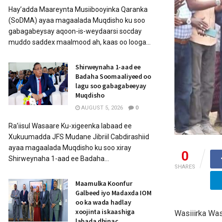
Hay’adda Maareynta Musiibooyinka Qaranka
(SoDMA) ayaa magaalada Muqdisho ku soo
gabagabeysay aqoon-is-weydaarsi socday
muddo saddex maalmood ah, kaas oo looga...
Shirweynaha 1-aad ee
Badaha Soomaaliyeed oo
lagu soo gabagabeeyay
Muqdisho
AUGUST 5, 2026
0
Ra’iisul Wasaare Ku-xigeenka labaad ee
Xukuumadda JFS Mudane Jibriil Cabdirashiid
ayaa magaalada Muqdisho ku soo xiray
0
Shirweynaha 1-aad ee Badaha...
SHARES
Maamulka Koonfur
Galbeed iyo Madaxda IOM
oo ka wada hadlay
xoojinta iskaashiga
Wasiiirka Wa
labada dhinac