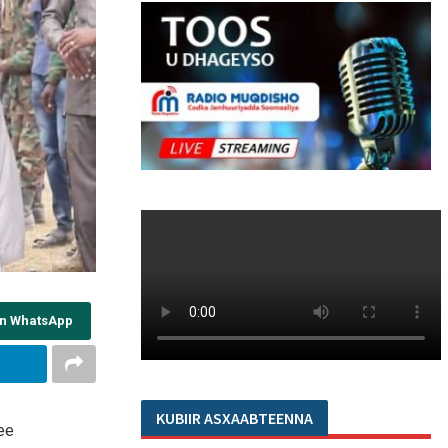
on WhatsApp
KUBIIR ASXAABTEENNA
ee