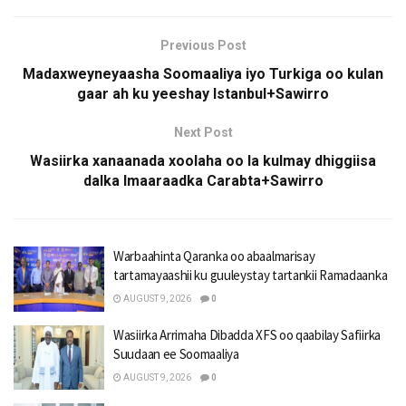
Previous Post
Madaxweyneyaasha Soomaaliya iyo Turkiga oo kulan
gaar ah ku yeeshay Istanbul+Sawirro
Next Post
Wasiirka xanaanada xoolaha oo la kulmay dhiggiisa
dalka Imaaraadka Carabta+Sawirro
Warbaahinta Qaranka oo abaalmarisay
tartamayaashii ku guuleystay tartankii Ramadaanka
AUGUST 9, 2026
0
Wasiirka Arrimaha Dibadda XFS oo qaabilay Safiirka
Suudaan ee Soomaaliya
AUGUST 9, 2026
0