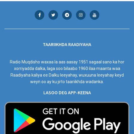
TAARIIKHDA RAADIYAHA
Radio Muqdisho waxaa la aas aasay 1951 sagaal sano ka hor
xorriyadda dalka, laga soo bilaabo 1960 ilaa maanta waa
Raadiyaha kaliya ee Dalku leeyahay, wuxuuna leeyahay keyd
weyn oo ay ku jirto taariikhda wadanka.
LASOO DEG APP-KEENA