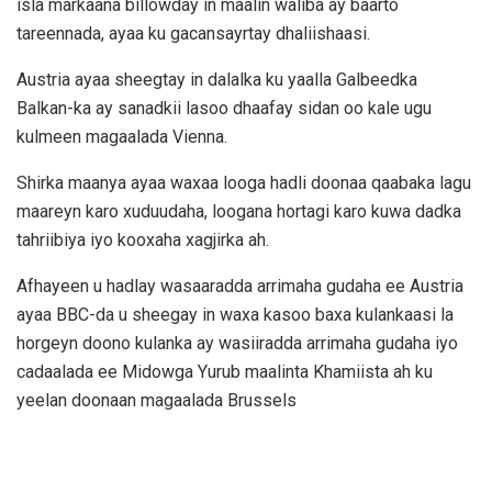
isla markaana billowday in maalin waliba ay baarto
tareennada, ayaa ku gacansayrtay dhaliishaasi.
Austria ayaa sheegtay in dalalka ku yaalla Galbeedka
Balkan-ka ay sanadkii lasoo dhaafay sidan oo kale ugu
kulmeen magaalada Vienna.
Shirka maanya ayaa waxaa looga hadli doonaa qaabaka lagu
maareyn karo xuduudaha, loogana hortagi karo kuwa dadka
tahriibiya iyo kooxaha xagjirka ah.
Afhayeen u hadlay wasaaradda arrimaha gudaha ee Austria
ayaa BBC-da u sheegay in waxa kasoo baxa kulankaasi la
horgeyn doono kulanka ay wasiiradda arrimaha gudaha iyo
cadaalada ee Midowga Yurub maalinta Khamiista ah ku
yeelan doonaan magaalada Brussels