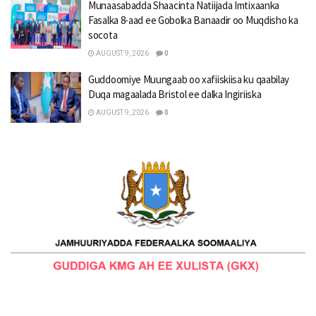
Munaasabadda Shaacinta Natiijada Imtixaanka
Fasalka 8-aad ee Gobolka Banaadir oo Muqdisho ka
socota
AUGUST 9, 2026
0
Guddoomiye Muungaab oo xafiiskiisa ku qaabilay
Duqa magaalada Bristol ee dalka Ingiriiska
AUGUST 9, 2026
0