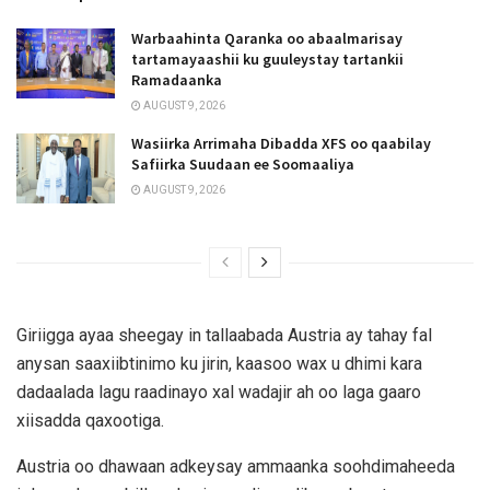
Warbaahinta Qaranka oo abaalmarisay
tartamayaashii ku guuleystay tartankii
Ramadaanka
AUGUST 9, 2026
Wasiirka Arrimaha Dibadda XFS oo qaabilay
Safiirka Suudaan ee Soomaaliya
AUGUST 9, 2026
Giriigga ayaa sheegay in tallaabada Austria ay tahay fal
anysan saaxiibtinimo ku jirin, kaasoo wax u dhimi kara
dadaalada lagu raadinayo xal wadajir ah oo laga gaaro
xiisadda qaxootiga.
Austria oo dhawaan adkeysay ammaanka soohdimaheeda