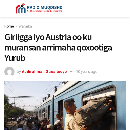
Home
Wararka
Giriigga iyo Austria oo ku
muransan arrimaha qoxootiga
Yurub
by
Abdirahman Gacaltooyo
10 years ago