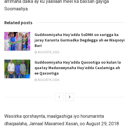
arrimaha dalka ay ku yaallaan meel ka baxsan gayiga
Soomaaliya.
Related posts
Guddoomiyaha Hay’adda SoDMA oo xarigga ka
jaray Xarunta Gurmadka Degdegga ah ee Waqooyi
Bari
AUGUST 8, 2026
Guddoomiyaha Hay’adda Qaxootiga oo kulan la
qaatay Madaxweynaha Hay’adda Caalamiga ah
ee Qaxootiga
AUGUST 8, 2026
Wasiirka qorshaynta, maalgashiga iyo horumarinta
dhaqaalaha, Jamaal Maxamed Xasan, oo August 29, 2018