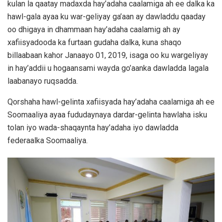
kulan la qaatay madaxda hay’adaha caalamiga ah ee dalka ka
hawl-gala ayaa ku war-geliyay ga’aan ay dawladdu qaaday
oo dhigaya in dhammaan hay’adaha caalamig ah ay
xafiisyadooda ka furtaan gudaha dalka, kuna shaqo
billaabaan kahor Janaayo 01, 2019, isaga oo ku wargeliyay
in hay’addii u hogaansami wayda go’aanka dawladda lagala
laabanayo ruqsadda.
Qorshaha hawl-gelinta xafiisyada hay’adaha caalamiga ah ee
Soomaaliya ayaa fududaynaya dardar-gelinta hawlaha isku
tolan iyo wada-shaqaynta hay’adaha iyo dawladda
federaalka Soomaaliya.