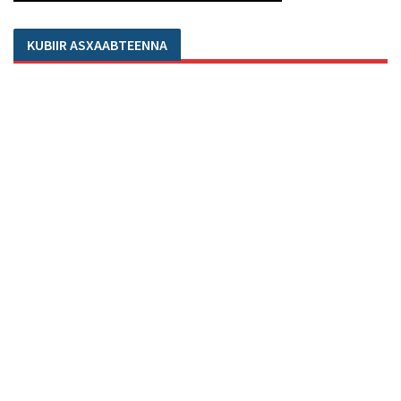
KUBIIR ASXAABTEENNA