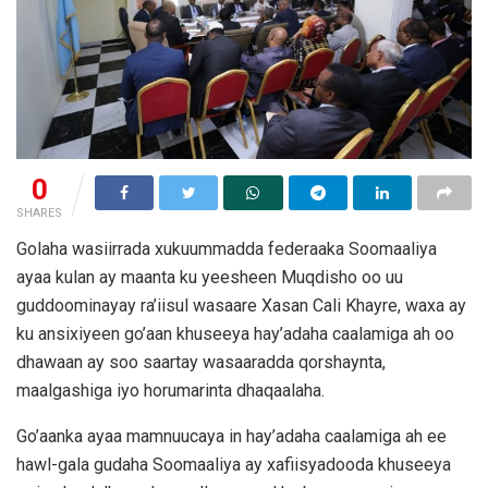
0
SHARES
Golaha wasiirrada xukuummadda federaaka Soomaaliya
ayaa kulan ay maanta ku yeesheen Muqdisho oo uu
guddoominayay ra’iisul wasaare Xasan Cali Khayre, waxa ay
ku ansixiyeen go’aan khuseeya hay’adaha caalamiga ah oo
dhawaan ay soo saartay wasaaradda qorshaynta,
maalgashiga iyo horumarinta dhaqaalaha.
Go’aanka ayaa mamnuucaya in hay’adaha caalamiga ah ee
hawl-gala gudaha Soomaaliya ay xafiisyadooda khuseeya