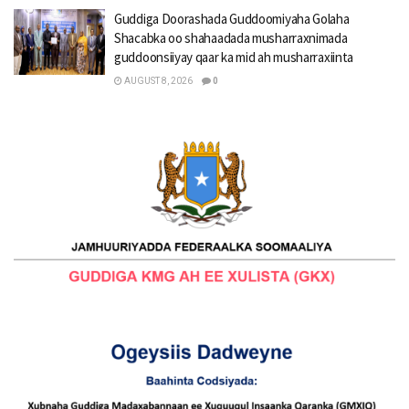
Guddiga Doorashada Guddoomiyaha Golaha
Shacabka oo shahaadada musharraxnimada
guddoonsiiyay qaar ka mid ah musharraxiinta
AUGUST 8, 2026
0