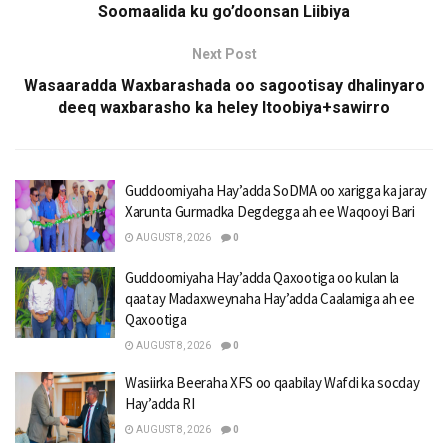
Soomaalida ku go’doonsan Liibiya
Next Post
Wasaaradda Waxbarashada oo sagootisay dhalinyaro
deeq waxbarasho ka heley Itoobiya+sawirro
Guddoomiyaha Hay’adda SoDMA oo xarigga ka jaray
Xarunta Gurmadka Degdegga ah ee Waqooyi Bari
AUGUST 8, 2026
0
Guddoomiyaha Hay’adda Qaxootiga oo kulan la
qaatay Madaxweynaha Hay’adda Caalamiga ah ee
Qaxootiga
AUGUST 8, 2026
0
Wasiirka Beeraha XFS oo qaabilay Wafdi ka socday
Hay’adda RI
AUGUST 8, 2026
0