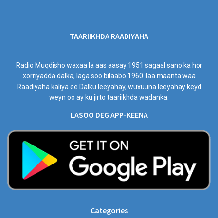
TAARIIKHDA RAADIYAHA
Radio Muqdisho waxaa la aas aasay 1951 sagaal sano ka hor
xorriyadda dalka, laga soo bilaabo 1960 ilaa maanta waa
Raadiyaha kaliya ee Dalku leeyahay, wuxuuna leeyahay keyd
weyn oo ay ku jirto taariikhda wadanka.
LASOO DEG APP-KEENA
Categories