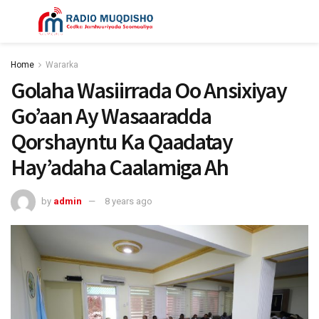
Home
Wararka
Golaha Wasiirrada Oo Ansixiyay
Go’aan Ay Wasaaradda
Qorshayntu Ka Qaadatay
Hay’adaha Caalamiga Ah
by
admin
8 years ago