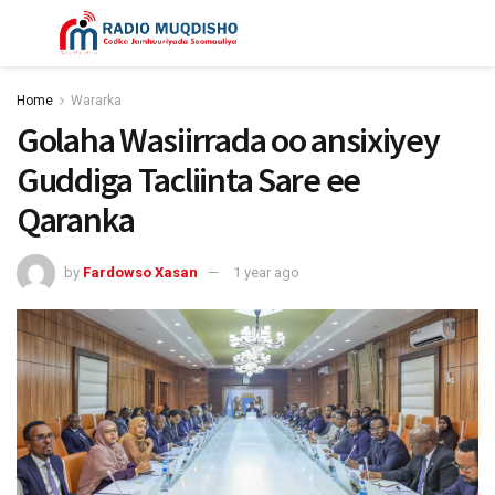
Home
Wararka
Golaha Wasiirrada oo ansixiyey
Guddiga Tacliinta Sare ee
Qaranka
by
Fardowso Xasan
1 year ago