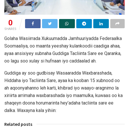
0
SHARES
Golaha Wasiirrada Xukuumadda Jamhuuriyadda Federaalka
Soomaaliya, oo maanta yeeshay kulankoodii caadiga ahaa,
ayaa ansixiyey xubnaha Guddiga Tacliinta Sare ee Qaranka,
oo lagu soo xulay si hufnaan iyo caddaalad ah.
Guddiga ay soo gudbisay Wasaaradda Waxbarashada,
Hiddaha iyo Tacliinta Sare, ayaa ka kooban 15 xubnood oo
ah aqoonyahanno leh karti, khibrad iyo waayo-aragnimo la
xiriirta arrimaha waxbarashada iyo maamulka, kuwaas oo ka
shaqeyn doona horumarinta hey’adaha tacliinta sare ee
dalka. Waxayna kala yihiin:
Related posts