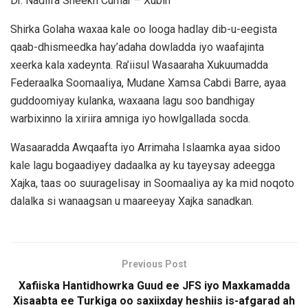
Dr. Nadiifa Sheekh Cumar – Xubin
Shirka Golaha waxaa kale oo looga hadlay dib-u-eegista
qaab-dhismeedka hay’adaha dowladda iyo waafajinta
xeerka kala xadeynta. Ra’iisul Wasaaraha Xukuumadda
Federaalka Soomaaliya, Mudane Xamsa Cabdi Barre, ayaa
guddoomiyay kulanka, waxaana lagu soo bandhigay
warbixinno la xiriira amniga iyo howlgallada socda.
Wasaaradda Awqaafta iyo Arrimaha Islaamka ayaa sidoo
kale lagu bogaadiyey dadaalka ay ku tayeysay adeegga
Xajka, taas oo suuragelisay in Soomaaliya ay ka mid noqoto
dalalka si wanaagsan u maareeyay Xajka sanadkan.
Previous Post
Xafiiska Hantidhowrka Guud ee JFS iyo Maxkamadda
Xisaabta ee Turkiga oo saxiixday heshiis is-afgarad ah