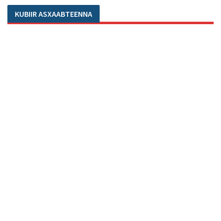
KUBIIR ASXAABTEENNA