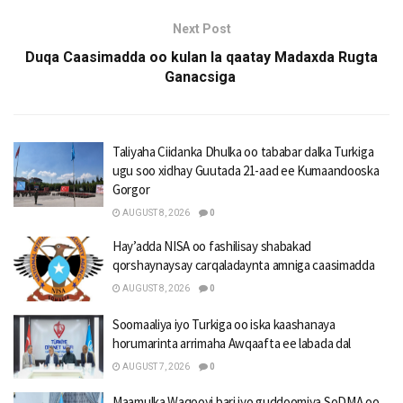
Next Post
Duqa Caasimadda oo kulan la qaatay Madaxda Rugta
Ganacsiga
Taliyaha Ciidanka Dhulka oo tababar dalka Turkiga
ugu soo xidhay Guutada 21-aad ee Kumaandooska
Gorgor
AUGUST 8, 2026
0
Hay’adda NISA oo fashilisay shabakad
qorshaynaysay carqaladaynta amniga caasimadda
AUGUST 8, 2026
0
Soomaaliya iyo Turkiga oo iska kaashanaya
horumarinta arrimaha Awqaafta ee labada dal
AUGUST 7, 2026
0
Maamulka Waqooyi bari iyo guddoomiya SoDMA oo