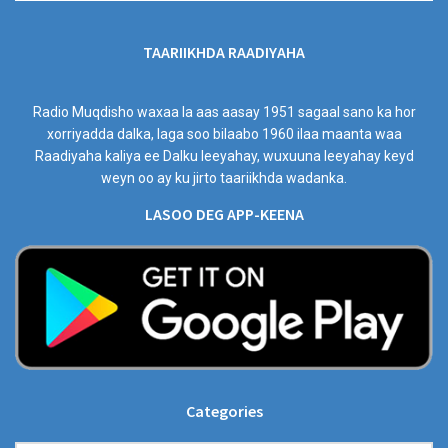
TAARIIKHDA RAADIYAHA
Radio Muqdisho waxaa la aas aasay 1951 sagaal sano ka hor
xorriyadda dalka, laga soo bilaabo 1960 ilaa maanta waa
Raadiyaha kaliya ee Dalku leeyahay, wuxuuna leeyahay keyd
weyn oo ay ku jirto taariikhda wadanka.
LASOO DEG APP-KEENA
Categories