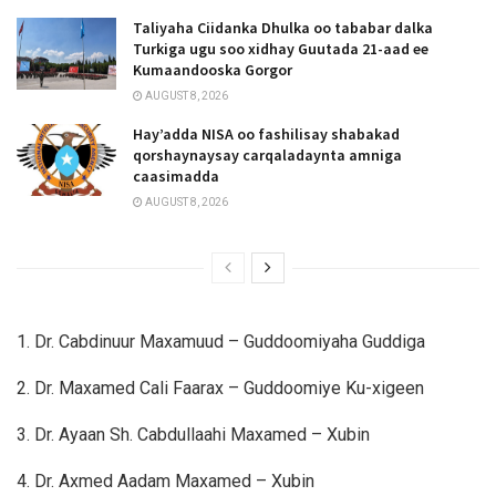
Taliyaha Ciidanka Dhulka oo tababar dalka
Turkiga ugu soo xidhay Guutada 21-aad ee
Kumaandooska Gorgor
AUGUST 8, 2026
Hay’adda NISA oo fashilisay shabakad
qorshaynaysay carqaladaynta amniga
caasimadda
AUGUST 8, 2026
1. Dr. Cabdinuur Maxamuud – Guddoomiyaha Guddiga
2. Dr. Maxamed Cali Faarax – Guddoomiye Ku-xigeen
3. Dr. Ayaan Sh. Cabdullaahi Maxamed – Xubin
4. Dr. Axmed Aadam Maxamed – Xubin