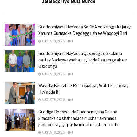
Jalalaqsi Iyo Bula Burde
Guddoomiyaha Hay’adda SoDMA oo xarigga ka jaray
Xarunta Gurmadka Degdegga ah ee Waqooyi Bari
AUGUST 8, 2026
0
Guddoomiyaha Hay’adda Qaxootiga oo kulan la
qaatay Madaxweynaha Hay’adda Caalamiga ah ee
Qaxootiga
AUGUST 8, 2026
0
Wasiirka Beeraha XFS oo qaabilay Wafdi ka socday
Hay’adda RI
AUGUST 8, 2026
0
Guddiga Doorashada Guddoomiyaha Golaha
Shacabka oo shahaadada musharraxnimada
guddoonsiiyay qaar ka mid ah musharraxiinta
AUGUST 8, 2026
0