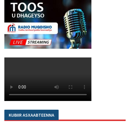
KUBIIR ASXAABTEENNA