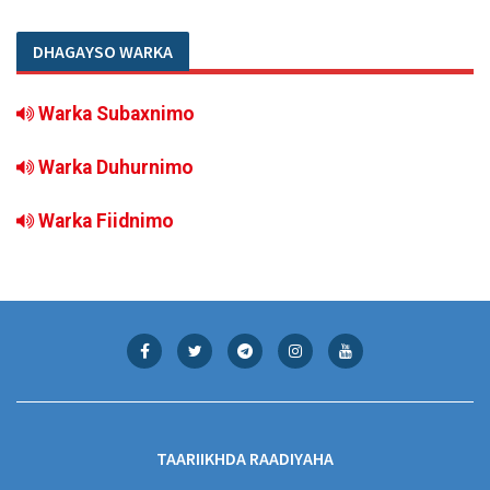
DHAGAYSO WARKA
Warka Subaxnimo
Warka Duhurnimo
Warka Fiidnimo
TAARIIKHDA RAADIYAHA