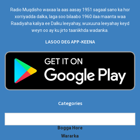
Radio Muqdisho waxaa la aas aasay 1951 sagaal sano ka hor
xorriyadda dalka, laga soo bilaabo 1960 ilaa maanta waa
Raadiyaha kaliya ee Dalku leeyahay, wuxuuna leeyahay keyd
weyn oo ay ku jirto taariikhda wadanka.
LASOO DEG APP-KEENA
Categories
Categories
Bogga Hore
Wararka