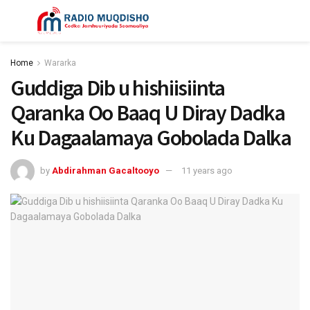
Home
Wararka
Guddiga Dib u hishiisiinta
Qaranka Oo Baaq U Diray Dadka
Ku Dagaalamaya Gobolada Dalka
by
Abdirahman Gacaltooyo
11 years ago