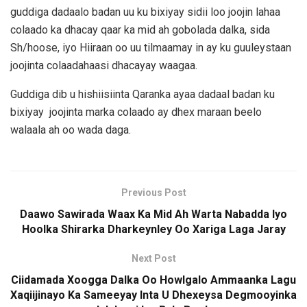
guddiga dadaalo badan uu ku bixiyay sidii loo joojin lahaa
colaado ka dhacay qaar ka mid ah gobolada dalka, sida
Sh/hoose, iyo Hiiraan oo uu tilmaamay in ay ku guuleystaan
joojinta colaadahaasi dhacayay waagaa.
Guddiga dib u hishiisiinta Qaranka ayaa dadaal badan ku
bixiyay joojinta marka colaado ay dhex maraan beelo
walaala ah oo wada daga.
Previous Post
Daawo Sawirada Waax Ka Mid Ah Warta Nabadda Iyo
Hoolka Shirarka Dharkeynley Oo Xariga Laga Jaray
Next Post
Ciidamada Xoogga Dalka Oo Howlgalo Ammaanka Lagu
Xaqiijinayo Ka Sameeyay Inta U Dhexeysa Degmooyinka