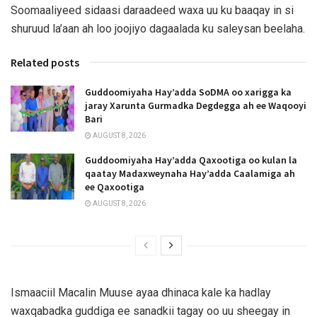
Soomaaliyeed sidaasi daraadeed waxa uu ku baaqay in si
shuruud la’aan ah loo joojiyo dagaalada ku saleysan beelaha.
Related posts
Guddoomiyaha Hay’adda SoDMA oo xarigga ka
jaray Xarunta Gurmadka Degdegga ah ee Waqooyi
Bari
AUGUST 8, 2026
Guddoomiyaha Hay’adda Qaxootiga oo kulan la
qaatay Madaxweynaha Hay’adda Caalamiga ah
ee Qaxootiga
AUGUST 8, 2026
Ismaaciil Macalin Muuse ayaa dhinaca kale ka hadlay
waxqabadka guddiga ee sanadkii tagay oo uu sheegay in