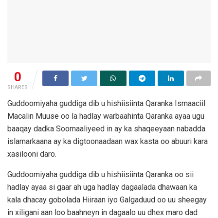
0
SHARES
Guddoomiyaha guddiga dib u hishiisiinta Qaranka Ismaaciil
Macalin Muuse oo la hadlay warbaahinta Qaranka ayaa ugu
baaqay dadka Soomaaliyeed in ay ka shaqeeyaan nabadda
islamarkaana ay ka digtoonaadaan wax kasta oo abuuri kara
xasilooni daro.
Guddoomiyaha guddiga dib u hishiisiinta Qaranka oo sii
hadlay ayaa si gaar ah uga hadlay dagaalada dhawaan ka
kala dhacay gobolada Hiiraan iyo Galgaduud oo uu sheegay
in xiligani aan loo baahneyn in dagaalo uu dhex maro dad