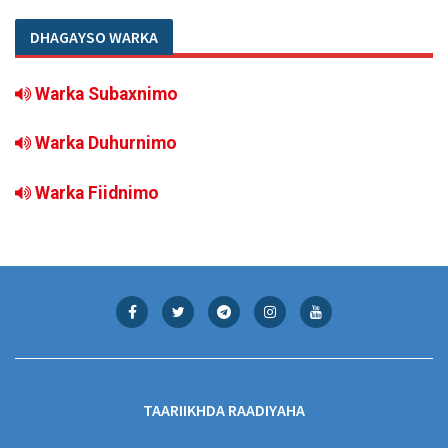
DHAGAYSO WARKA
Warka Subaxnimo
Warka Duhurnimo
Warka Fiidnimo
TAARIIKHDA RAADIYAHA