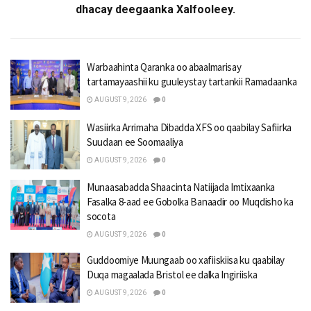
dhacay deegaanka Xalfooleey.
Warbaahinta Qaranka oo abaalmarisay
tartamayaashii ku guuleystay tartankii Ramadaanka
AUGUST 9, 2026
0
Wasiirka Arrimaha Dibadda XFS oo qaabilay Safiirka
Suudaan ee Soomaaliya
AUGUST 9, 2026
0
Munaasabadda Shaacinta Natiijada Imtixaanka
Fasalka 8-aad ee Gobolka Banaadir oo Muqdisho ka
socota
AUGUST 9, 2026
0
Guddoomiye Muungaab oo xafiiskiisa ku qaabilay
Duqa magaalada Bristol ee dalka Ingiriiska
AUGUST 9, 2026
0