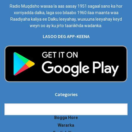
Radio Muqdisho waxaa la aas aasay 1951 sagaal sano ka hor
xorriyadda dalka, laga soo bilaabo 1960 ilaa maanta waa
Raadiyaha kaliya ee Dalku leeyahay, wuxuuna leeyahay keyd
weyn oo ay ku jirto taariikhda wadanka.
LASOO DEG APP-KEENA
Categories
Categories
Bogga Hore
Wararka