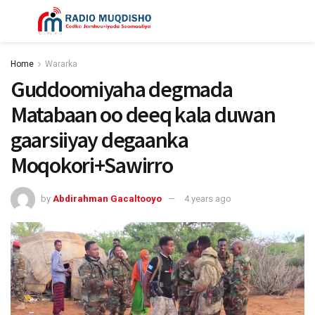
Home
Wararka
Guddoomiyaha degmada
Matabaan oo deeq kala duwan
gaarsiiyay degaanka
Moqokori+Sawirro
by
Abdirahman Gacaltooyo
4 years ago