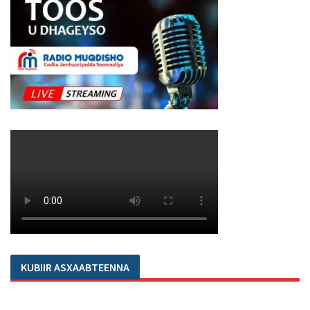
KUBIIR ASXAABTEENNA