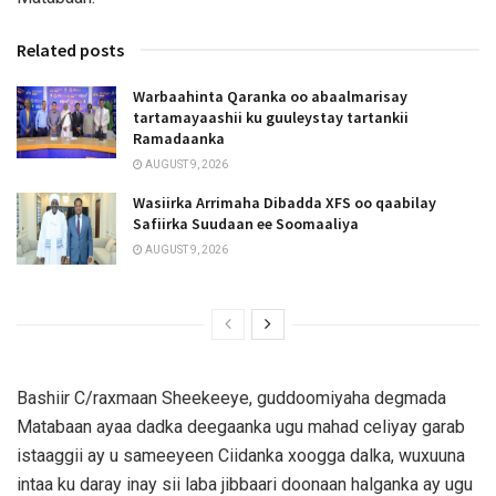
Related posts
Warbaahinta Qaranka oo abaalmarisay
tartamayaashii ku guuleystay tartankii
Ramadaanka
AUGUST 9, 2026
Wasiirka Arrimaha Dibadda XFS oo qaabilay
Safiirka Suudaan ee Soomaaliya
AUGUST 9, 2026
Bashiir C/raxmaan Sheekeeye, guddoomiyaha degmada
Matabaan ayaa dadka deegaanka ugu mahad celiyay garab
istaaggii ay u sameeyeen Ciidanka xoogga dalka, wuxuuna
intaa ku daray inay sii laba jibbaari doonaan halganka ay ugu