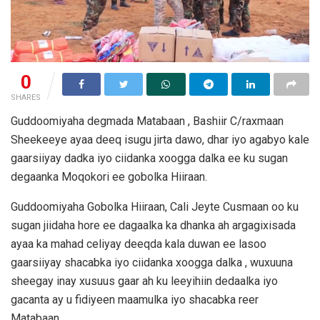
0
SHARES
Guddoomiyaha degmada Matabaan , Bashiir C/raxmaan
Sheekeeye ayaa deeq isugu jirta dawo, dhar iyo agabyo kale
gaarsiiyay dadka iyo ciidanka xoogga dalka ee ku sugan
degaanka Moqokori ee gobolka Hiiraan.
Guddoomiyaha Gobolka Hiiraan, Cali Jeyte Cusmaan oo ku
sugan jiidaha hore ee dagaalka ka dhanka ah argagixisada
ayaa ka mahad celiyay deeqda kala duwan ee lasoo
gaarsiiyay shacabka iyo ciidanka xoogga dalka , wuxuuna
sheegay inay xusuus gaar ah ku leeyihiin dedaalka iyo
gacanta ay u fidiyeen maamulka iyo shacabka reer
Matabaan.