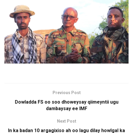
Previous Post
Dowladda FS oo soo dhoweysay qiimeyntii ugu
dambaysay ee IMF
Next Post
In ka badan 10 argagixiso ah oo lagu dilay howlgal ka