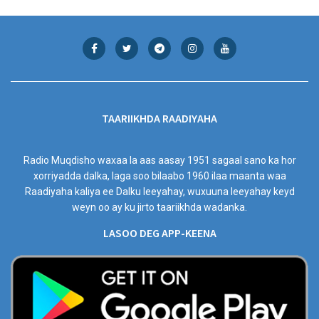
TAARIIKHDA RAADIYAHA
Radio Muqdisho waxaa la aas aasay 1951 sagaal sano ka hor
xorriyadda dalka, laga soo bilaabo 1960 ilaa maanta waa
Raadiyaha kaliya ee Dalku leeyahay, wuxuuna leeyahay keyd
weyn oo ay ku jirto taariikhda wadanka.
LASOO DEG APP-KEENA