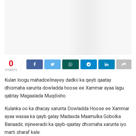
0
SHARES
Kulan loogu mahadcelinayey dadkii ka qeyb qaatay
dhismaha xarunta dowladda hoose ee Xammar ayaa lagu
qabtay Magaalada Muqdisho.
Kulanka oo ka dhacay xarunta Dowladda Hoose ee Xammar
ayaa waxaa ka qayb galay Madaxda Maamulka Gobolka
Banaadir, injineeradii ka qayb-qaatay dhismaha xarunta iyo
marti sharaf kale.