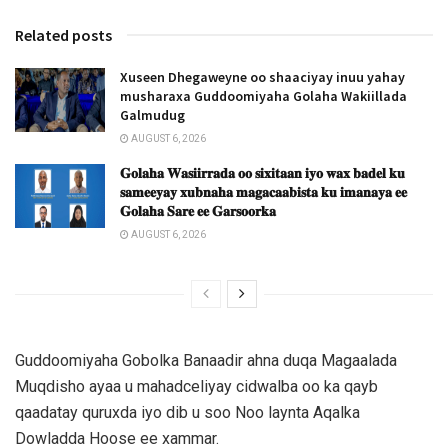
Related posts
Xuseen Dhegaweyne oo shaaciyay inuu yahay
musharaxa Guddoomiyaha Golaha Wakiillada
Galmudug
AUGUST 6, 2026
𝐆𝐨𝐥𝐚𝐡𝐚 𝐖𝐚𝐬𝐢𝐢𝐫𝐫𝐚𝐝𝐚 𝐨𝐨 𝐬𝐢𝐱𝐢𝐭𝐚𝐚𝐧 𝐢𝐲𝐨 𝐰𝐚𝐱 𝐛𝐚𝐝𝐞𝐥 𝐤𝐮
𝐬𝐚𝐦𝐞𝐞𝐲𝐚𝐲 𝐱𝐮𝐛𝐧𝐚𝐡𝐚 𝐦𝐚𝐠𝐚𝐜𝐚𝐚𝐛𝐢𝐬𝐭𝐚 𝐤𝐮 𝐢𝐦𝐚𝐧𝐚𝐲𝐚 𝐞𝐞
𝐆𝐨𝐥𝐚𝐡𝐚 𝐒𝐚𝐫𝐞 𝐞𝐞 𝐆𝐚𝐫𝐬𝐨𝐨𝐫𝐤𝐚
AUGUST 6, 2026
Guddoomiyaha Gobolka Banaadir ahna duqa Magaalada
Muqdisho ayaa u mahadceliyay cidwalba oo ka qayb
qaadatay quruxda iyo dib u soo Noo laynta Aqalka
Dowladda Hoose ee xammar.