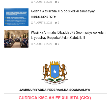
AUGUST 6, 2026
0
Golaha Wasiirrada XFS oo sixid ku sameeyay
magacaabis hore
AUGUST 6, 2026
0
Wasiirka Arrimaha Dibadda JFS Soomaaliya oo kulan
la yeeshay Boqorka Urdun Cabdalla II
AUGUST 6, 2026
0