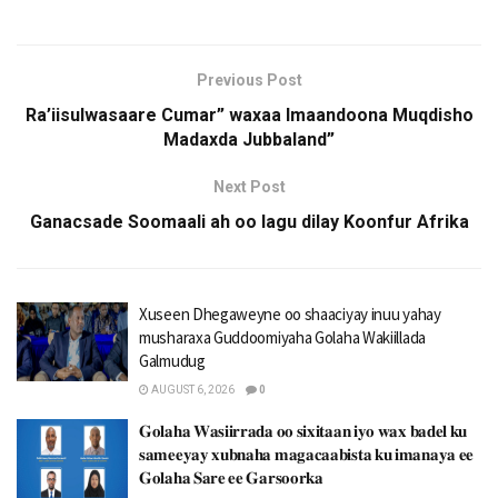
Previous Post
Ra’iisulwasaare Cumar” waxaa Imaandoona Muqdisho
Madaxda Jubbaland”
Next Post
Ganacsade Soomaali ah oo lagu dilay Koonfur Afrika
Xuseen Dhegaweyne oo shaaciyay inuu yahay
musharaxa Guddoomiyaha Golaha Wakiillada
Galmudug
AUGUST 6, 2026
0
𝐆𝐨𝐥𝐚𝐡𝐚 𝐖𝐚𝐬𝐢𝐢𝐫𝐫𝐚𝐝𝐚 𝐨𝐨 𝐬𝐢𝐱𝐢𝐭𝐚𝐚𝐧 𝐢𝐲𝐨 𝐰𝐚𝐱 𝐛𝐚𝐝𝐞𝐥 𝐤𝐮
𝐬𝐚𝐦𝐞𝐞𝐲𝐚𝐲 𝐱𝐮𝐛𝐧𝐚𝐡𝐚 𝐦𝐚𝐠𝐚𝐜𝐚𝐚𝐛𝐢𝐬𝐭𝐚 𝐤𝐮 𝐢𝐦𝐚𝐧𝐚𝐲𝐚 𝐞𝐞
𝐆𝐨𝐥𝐚𝐡𝐚 𝐒𝐚𝐫𝐞 𝐞𝐞 𝐆𝐚𝐫𝐬𝐨𝐨𝐫𝐤𝐚