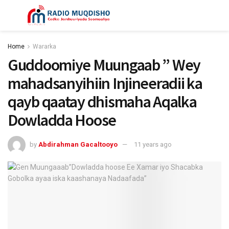
Home
Wararka
Guddoomiye Muungaab ” Wey
mahadsanyihiin Injineeradii ka
qayb qaatay dhismaha Aqalka
Dowladda Hoose
by
Abdirahman Gacaltooyo
11 years ago