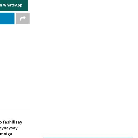
on WhatsApp
o fashilisay
aynaysay
amniga