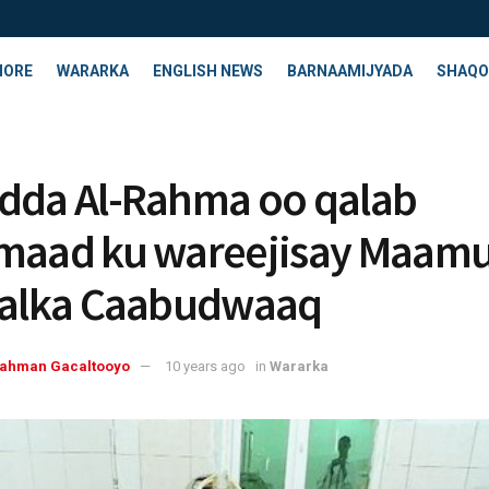
HORE
WARARKA
ENGLISH NEWS
BARNAAMIJYADA
SHAQO
dda Al-Rahma oo qalab
maad ku wareejisay Maamu
aalka Caabudwaaq
rahman Gacaltooyo
10 years ago
in
Wararka