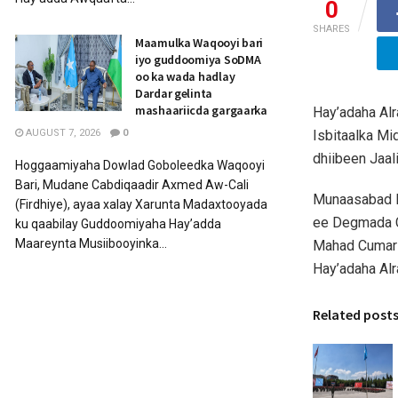
0
SHARES
Maamulka Waqooyi bari
iyo guddoomiya SoDMA
oo ka wada hadlay
Dardar gelinta
mashaariicda gargaarka
Hay’adaha Al
Isbitaalka M
AUGUST 7, 2026
0
dhiibeen Jaa
Hoggaamiyaha Dowlad Goboleedka Waqooyi
Bari, Mudane Cabdiqaadir Axmed Aw-Cali
Munaasabad l
(Firdhiye), ayaa xalay Xarunta Madaxtooyada
ee Degmada 
ku qaabilay Guddoomiyaha Hay’adda
Maareynta Musiibooyinka...
Mahad Cumar C
Hay’adaha Al
Related post