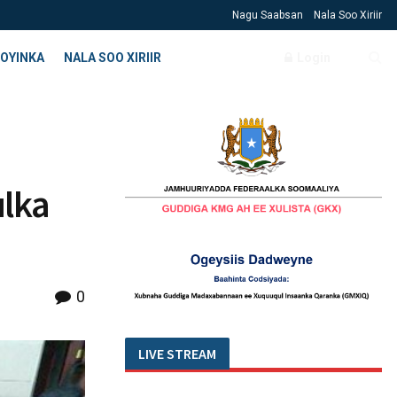
Nagu Saabsan
Nala Soo Xiriir
OYINKA
NALA SOO XIRIIR
Login
lka
0
LIVE STREAM