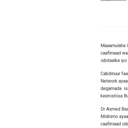
Maaamulaha I
caafimaad wax
isbitaalka iy
Cabdinuur faa
Network ayaa
degamada isag
keenistiisa 
Dr Axmed Baas
Midnimo ayaa
caafimaad isb