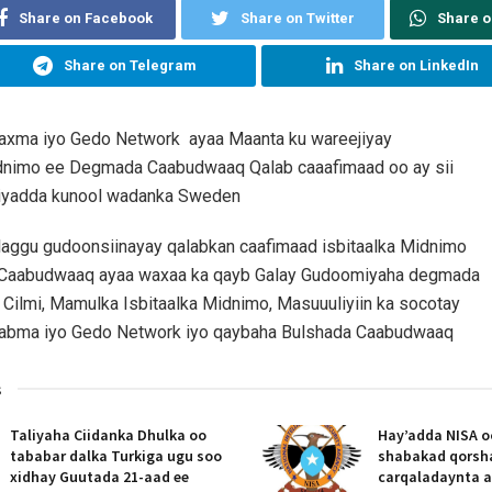
Share on Facebook
Share on Twitter
Share 
Share on Telegram
Share on LinkedIn
raxma iyo Gedo Network ayaa Maanta ku wareejiyay
idnimo ee Degmada Caabudwaaq Qalab caaafimaad oo ay sii
liyadda kunool wadanka Sweden
aggu gudoonsiinayay qalabkan caafimaad isbitaalka Midnimo
Caabudwaaq ayaa waxaa ka qayb Galay Gudoomiyaha degmada
ilmi, Mamulka Isbitaalka Midnimo, Masuuuliyiin ka socotay
rabma iyo Gedo Network iyo qaybaha Bulshada Caabudwaaq
s
Taliyaha Ciidanka Dhulka oo
Hay’adda NISA o
tababar dalka Turkiga ugu soo
shabakad qorsh
xidhay Guutada 21-aad ee
carqaladaynta 