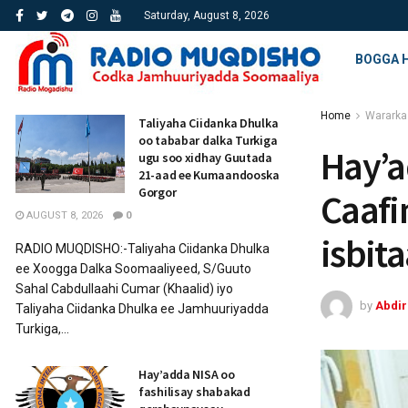
Saturday, August 8, 2026
BOGGA 
Home
Wararka
Taliyaha Ciidanka Dhulka
oo tababar dalka Turkiga
Hay’a
ugu soo xidhay Guutada
21-aad ee Kumaandooska
Gorgor
Caafi
AUGUST 8, 2026
0
isbit
RADIO MUQDISHO:-Taliyaha Ciidanka Dhulka
ee Xoogga Dalka Soomaaliyeed, S/Guuto
Sahal Cabdullaahi Cumar (Khaalid) iyo
by
Abdi
Taliyaha Ciidanka Dhulka ee Jamhuuriyadda
Turkiga,...
Hay’adda NISA oo
fashilisay shabakad