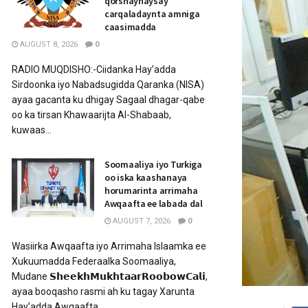
qorshaynaysay
carqaladaynta amniga
caasimadda
AUGUST 8, 2026
0
RADIO MUQDISHO:-Ciidanka Hay’adda
Sirdoonka iyo Nabadsugidda Qaranka (NISA)
ayaa gacanta ku dhigay Sagaal dhagar-qabe
oo ka tirsan Khawaarijta Al-Shabaab,
kuwaas...
Soomaaliya iyo Turkiga
oo iska kaashanaya
horumarinta arrimaha
Awqaafta ee labada dal
AUGUST 7, 2026
0
Wasiirka Awqaafta iyo Arrimaha Islaamka ee
Xukuumadda Federaalka Soomaaliya,
Mudane 𝗦𝗵𝗲𝗲𝗸𝗵𝗠𝘂𝗸𝗵𝘁𝗮𝗮𝗿𝗥𝗼𝗼𝗯𝗼𝘄𝗖𝗮𝗹𝗶,
ayaa booqasho rasmi ah ku tagay Xarunta
Hay’adda Awqaafta...