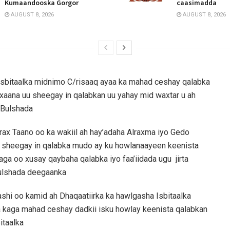
Kumaandooska Gorgor
caasimadda
AUGUST 8, 2026
AUGUST 8, 2026
sbitaalka midnimo C/risaaq ayaa ka mahad ceshay qalabka
aana uu sheegay in qalabkan uu yahay mid waxtar u ah
o Bulshada
rax Taano oo ka wakiil ah hay’adaha Alraxma iyo Gedo
 sheegay in qalabka mudo ay ku howlanaayeen keenista
a oo xusay qaybaha qalabka iyo faa’iidada ugu jirta
Bulshada deegaanka
hi oo kamid ah Dhaqaatiirka ka hawlgasha Isbitaalka
 kaga mahad ceshay dadkii isku howlay keenista qalabkan
itaalka