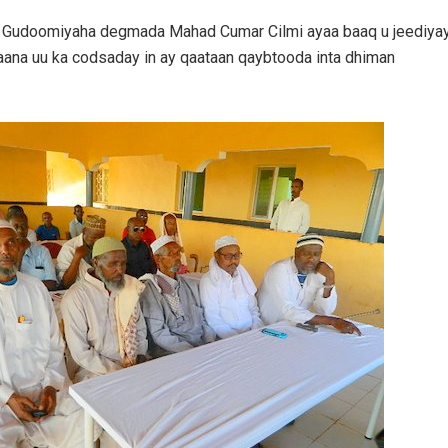
Gudoomiyaha degmada Mahad Cumar Cilmi ayaa baaq u jeediya
aana uu ka codsaday in ay qaataan qaybtooda inta dhiman