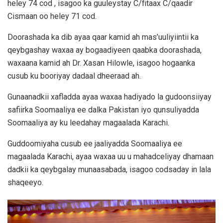
heley 74 cod , isagoo ka guuleystay C/fitaax C/qaadir
Cismaan oo heley 71 cod.
Doorashada ka dib ayaa qaar kamid ah mas’uuliyiintii ka
qeybgashay waxaa ay bogaadiyeen qaabka doorashada,
waxaana kamid ah Dr. Xasan Hilowle, isagoo hogaanka
cusub ku booriyay dadaal dheeraad ah.
Gunaanadkii xafladda ayaa waxaa hadiyado la gudoonsiiyay
safiirka Soomaaliya ee dalka Pakistan iyo qunsuliyadda
Soomaaliya ay ku leedahay magaalada Karachi.
Guddoomiyaha cusub ee jaaliyadda Soomaaliya ee
magaalada Karachi, ayaa waxaa uu u mahadceliyay dhamaan
dadkii ka qeybgalay munaasabada, isagoo codsaday in lala
shaqeeyo.