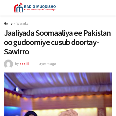
Home
Wararka
Jaaliyada Soomaaliya ee Pakistan
oo gudoomiye cusub doortay-
Sawirro
by
caqiil
10 years ago