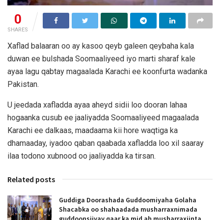
0
SHARES
Xaflad balaaran oo ay kasoo qeyb galeen qeybaha kala
duwan ee bulshada Soomaaliyeed iyo marti sharaf kale
ayaa lagu qabtay magaalada Karachi ee koonfurta wadanka
Pakistan.
U jeedada xafladda ayaa aheyd sidii loo dooran lahaa
hogaanka cusub ee jaaliyadda Soomaaliyeed magaalada
Karachi ee dalkaas, maadaama kii hore waqtiga ka
dhamaaday, iyadoo qaban qaabada xafladda loo xil saaray
ilaa todono xubnood oo jaaliyadda ka tirsan.
Related posts
Guddiga Doorashada Guddoomiyaha Golaha
Shacabka oo shahaadada musharraxnimada
guddoonsiiyay qaar ka mid ah musharraxiinta