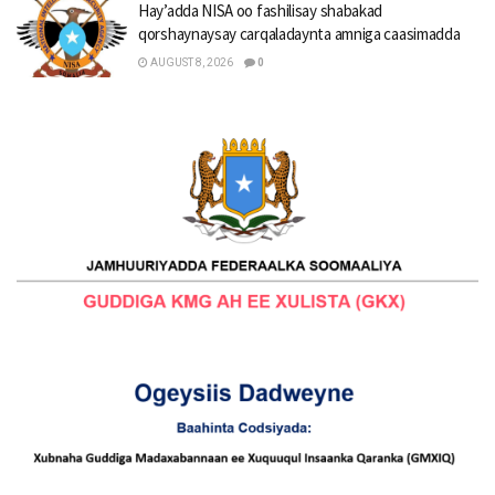
Hay’adda NISA oo fashilisay shabakad
qorshaynaysay carqaladaynta amniga caasimadda
AUGUST 8, 2026
0