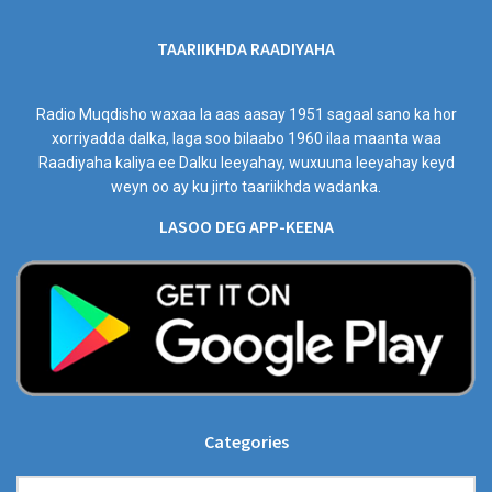
TAARIIKHDA RAADIYAHA
Radio Muqdisho waxaa la aas aasay 1951 sagaal sano ka hor
xorriyadda dalka, laga soo bilaabo 1960 ilaa maanta waa
Raadiyaha kaliya ee Dalku leeyahay, wuxuuna leeyahay keyd
weyn oo ay ku jirto taariikhda wadanka.
LASOO DEG APP-KEENA
Categories
Categories