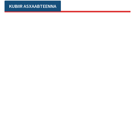
KUBIIR ASXAABTEENNA