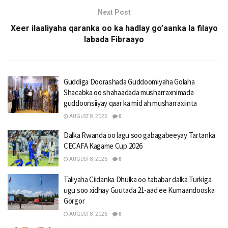
Next Post
Xeer ilaaliyaha qaranka oo ka hadlay go’aanka la filayo
labada Fibraayo
Guddiga Doorashada Guddoomiyaha Golaha
Shacabka oo shahaadada musharraxnimada
guddoonsiiyay qaar ka mid ah musharraxiinta
AUGUST 8, 2026
0
Dalka Rwanda oo lagu soo gabagabeeyay Tartanka
CECAFA Kagame Cup 2026
AUGUST 8, 2026
0
Taliyaha Ciidanka Dhulka oo tababar dalka Turkiga
ugu soo xidhay Guutada 21-aad ee Kumaandooska
Gorgor
AUGUST 8, 2026
0