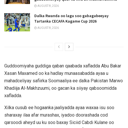
AUGUST 8, 2026
Dalka Rwanda oo lagu soo gabagabeeyay
Tartanka CECAFA Kagame Cup 2026
AUGUST 8, 2026
Guddoomiyaha guddiga qaban qaabada xafladda Abu Bakar
Xasan Maxamed oo ka hadlay munaasabadda ayaa u
mahadceliyay safiirka Soomaaliya ee dalka Pakistan Marwo
Khadiija Al-Makhzuumi, oo gacan ka siiyay qabsoomidda
xafladda.
Xilka cusub ee hogaanka jaaliyadda ayaa waxaa isu soo
sharaxay ilaa afar murashax, iyadoo doorashada cod
qarsoodi aheyd uu ku soo baxay Siciid Cabdi Kulane oo