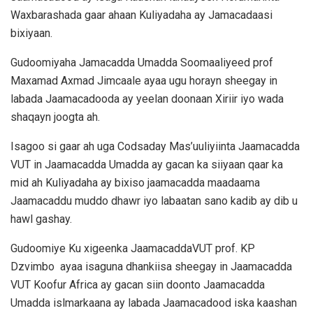
Waxbarashada gaar ahaan Kuliyadaha ay Jamacadaasi
bixiyaan.
Gudoomiyaha Jamacadda Umadda Soomaaliyeed prof
Maxamad Axmad Jimcaale ayaa ugu horayn sheegay in
labada Jaamacadooda ay yeelan doonaan Xiriir iyo wada
shaqayn joogta ah.
Isagoo si gaar ah uga Codsaday Mas’uuliyiinta Jaamacadda
VUT in Jaamacadda Umadda ay gacan ka siiyaan qaar ka
mid ah Kuliyadaha ay bixiso jaamacadda maadaama
Jaamacaddu muddo dhawr iyo labaatan sano kadib ay dib u
hawl gashay.
Gudoomiye Ku xigeenka JaamacaddaVUT prof. KP
Dzvimbo ayaa isaguna dhankiisa sheegay in Jaamacadda
VUT Koofur Africa ay gacan siin doonto Jaamacadda
Umadda islmarkaana ay labada Jaamacadood iska kaashan