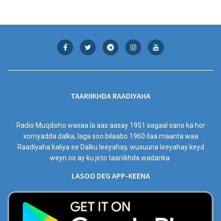
TAARIIKHDA RAADIYAHA
Radio Muqdisho waxaa la aas aasay 1951 sagaal sano ka hor
xorriyadda dalka, laga soo bilaabo 1960 ilaa maanta waa
Raadiyaha kaliya ee Dalku leeyahay, wuxuuna leeyahay keyd
weyn oo ay ku jirto taariikhda wadanka.
LASOO DEG APP-KEENA