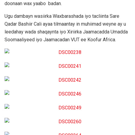
doonaan wax yaabo badan.
Ugu dambayn wasiirka Waxbarashada iyo tacliinta Sare
Qadar Bashiir Cali ayaa tilmaantay in muhiimad weyne ay u
leedahay wada shaqaynta iyo Xiriirka Jaamacadda Umadda
Soomaaliyeed iyo Jaamacadan VUT ee Koofur Africa.