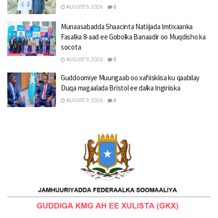
AUGUST 9, 2026
0
Munaasabadda Shaacinta Natiijada Imtixaanka
Fasalka 8-aad ee Gobolka Banaadir oo Muqdisho ka
socota
AUGUST 9, 2026
0
Guddoomiye Muungaab oo xafiiskiisa ku qaabilay
Duqa magaalada Bristol ee dalka Ingiriiska
AUGUST 9, 2026
0