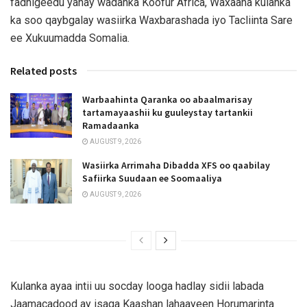
fadhigeedu yahay wadanka Koofur Africa, Waxaana kulanka
ka soo qaybgalay wasiirka Waxbarashada iyo Tacliinta Sare
ee Xukuumadda Somalia.
Related posts
Warbaahinta Qaranka oo abaalmarisay
tartamayaashii ku guuleystay tartankii
Ramadaanka
AUGUST 9, 2026
Wasiirka Arrimaha Dibadda XFS oo qaabilay
Safiirka Suudaan ee Soomaaliya
AUGUST 9, 2026
Kulanka ayaa intii uu socday looga hadlay sidii labada
Jaamacadood ay isaga Kaashan lahaayeen Horumarinta