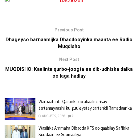
Previous Post
Dhageyso barnaamijka Dhacdooyinka maanta ee Radio
Muqdisho
Next Post
MUQDISHO: Kaalinta qurbo-joogta ee dib-udhiska dalka
oo laga hadlay
Warbaahinta Qaranka oo abaalmarisay
tartamayaashii ku guuleystay tartankii Ramadaanka
AUGUST 9, 2026
0
Wasiirka Arrimaha Dibadda XFS oo qaabilay Safiirka
Suudaan ee Soomaaliya