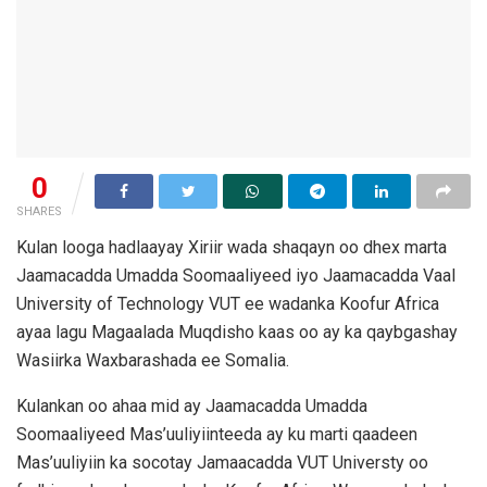
0
SHARES
Kulan looga hadlaayay Xiriir wada shaqayn oo dhex marta
Jaamacadda Umadda Soomaaliyeed iyo Jaamacadda Vaal
University of Technology VUT ee wadanka Koofur Africa
ayaa lagu Magaalada Muqdisho kaas oo ay ka qaybgashay
Wasiirka Waxbarashada ee Somalia.
Kulankan oo ahaa mid ay Jaamacadda Umadda
Soomaaliyeed Mas’uuliyiinteeda ay ku marti qaadeen
Mas’uuliyiin ka socotay Jamaacadda VUT Universty oo