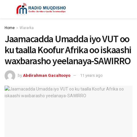
Home
Wararka
Jaamacadda Umadda iyo VUT oo
ku taalla Koofur Afrika oo iskaashi
waxbarasho yeelanaya-SAWIRRO
by
Abdirahman Gacaltooyo
11 years ago