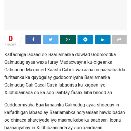
0
SHARES
Kalfadhiga labaad ee Baarlamanka dowlad Goboleedka
Galmudug ayaa waxa furay Madaxwayne ku-xigeenka
Galmudug Maxamed Xaashi Cabdi, waxaana munaasabadda
furitaanka ka qaybgalay guddoomiyaha Baarlamanka
Galmudug Cali Gacal Casir labadiisa ku-xigeen iyo
Xildhibaanada oo ka soo laabtay fasax laba bilood ah.
Guddoomiyaha Baarlamaanka Galmudug ayaa sheegay in
kalfadhigan labaad ay Baarlamabka horyaalaan hawlo badan
oo dhinaca sharciyada iyo maamulkaba ku saabsan, loona
baahanyahay in Xildhibaannada ay soo xaadiraan