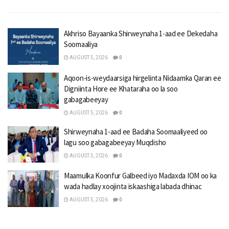
Akhriso Bayaanka Shirweynaha 1-aad ee Dekedaha
Soomaaliya
AUGUST 5, 2026
0
Aqoon-is-weydaarsiga hirgelinta Nidaamka Qaran ee
Digniinta Hore ee Khataraha oo la soo
gabagabeeyay
AUGUST 5, 2026
0
Shirweynaha 1-aad ee Badaha Soomaaliyeed oo
lagu soo gabagabeeyay Muqdisho
AUGUST 5, 2026
0
Maamulka Koonfur Galbeed iyo Madaxda IOM oo ka
wada hadlay xoojinta iskaashiga labada dhinac
AUGUST 5, 2026
0