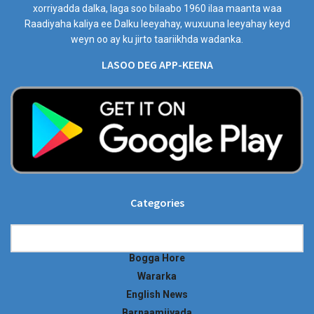
xorriyadda dalka, laga soo bilaabo 1960 ilaa maanta waa
Raadiyaha kaliya ee Dalku leeyahay, wuxuuna leeyahay keyd
weyn oo ay ku jirto taariikhda wadanka.
LASOO DEG APP-KEENA
Categories
Categories
Bogga Hore
Wararka
English News
Barnaamijyada