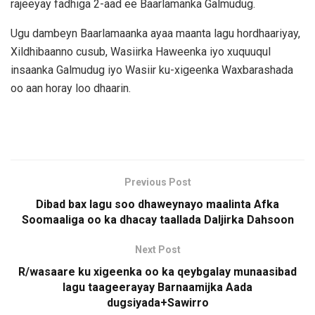
rajeeyay fadhiga 2-aad ee Baarlamanka Galmudug.
Ugu dambeyn Baarlamaanka ayaa maanta lagu hordhaariyay,
Xildhibaanno cusub, Wasiirka Haweenka iyo xuquuqul
insaanka Galmudug iyo Wasiir ku-xigeenka Waxbarashada
oo aan horay loo dhaarin.
Previous Post
Dibad bax lagu soo dhaweynayo maalinta Afka
Soomaaliga oo ka dhacay taallada Daljirka Dahsoon
Next Post
R/wasaare ku xigeenka oo ka qeybgalay munaasibad
lagu taageerayay Barnaamijka Aada
dugsiyada+Sawirro