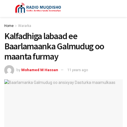
Home
Wararka
Kalfadhiga labaad ee
Baarlamaanka Galmudug oo
maanta furmay
by
Mohamed M Hassan
11 years ago