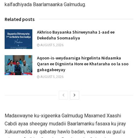
kalfadhiyada Baarlamaanka Galmudug.
Related posts
Akhriso Bayaanka Shirweynaha 1-aad ee
Dekedaha Soomaaliya
AUGUST 5, 2026
Aqoon-is-weydaarsiga hirgelinta Nidaamka
Qaran ee Digniinta Hore ee Khataraha oo la soo
gabagabeeyay
AUGUST 5, 2026
Madaxwayne ku-xigeenka Galmudug Maxamed Xaashi
Cabdi ayaa sheegay mudadii Baarlamanku fasaxa ku jiray
Xukuumaddu ay qabatay hawlo badan, waxaana uu guul u