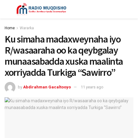
Home
Wararka
Ku simaha madaxweynaha iyo
R/wasaaraha oo ka qeybgalay
munaasabadda xuska maalinta
xorriyadda Turkiga “Sawirro”
by
Abdirahman Gacaltooyo
11 years ago