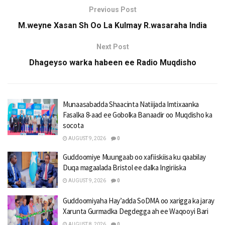
Previous Post
M.weyne Xasan Sh Oo La Kulmay R.wasaraha India
Next Post
Dhageyso warka habeen ee Radio Muqdisho
Munaasabadda Shaacinta Natiijada Imtixaanka
Fasalka 8-aad ee Gobolka Banaadir oo Muqdisho ka
socota
AUGUST 9, 2026
0
Guddoomiye Muungaab oo xafiiskiisa ku qaabilay
Duqa magaalada Bristol ee dalka Ingiriiska
AUGUST 9, 2026
0
Guddoomiyaha Hay’adda SoDMA oo xarigga ka jaray
Xarunta Gurmadka Degdegga ah ee Waqooyi Bari
AUGUST 8, 2026
0