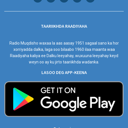
TAARIIKHDA RAADIYAHA
Radio Muqdisho waxaa la aas aasay 1951 sagaal sano ka hor
xorriyadda dalka, laga soo bilaabo 1960 ilaa maanta waa
Raadiyaha kaliya ee Dalku leeyahay, wuxuuna leeyahay keyd
weyn oo ay ku jirto taariikhda wadanka.
LASOO DEG APP-KEENA