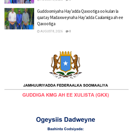
Guddoomiyaha Hay’adda Qaxootiga oo kulan la
qaatay Madaxweynaha Hay’adda Caalamiga ah ee
Qaxootiga
AUGUST 8, 2026
0