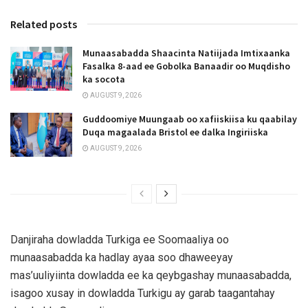
Related posts
Munaasabadda Shaacinta Natiijada Imtixaanka
Fasalka 8-aad ee Gobolka Banaadir oo Muqdisho
ka socota
AUGUST 9, 2026
Guddoomiye Muungaab oo xafiiskiisa ku qaabilay
Duqa magaalada Bristol ee dalka Ingiriiska
AUGUST 9, 2026
Danjiraha dowladda Turkiga ee Soomaaliya oo
munaasabadda ka hadlay ayaa soo dhaweeyay
mas’uuliyiinta dowladda ee ka qeybgashay munaasabadda,
isagoo xusay in dowladda Turkigu ay garab taagantahay