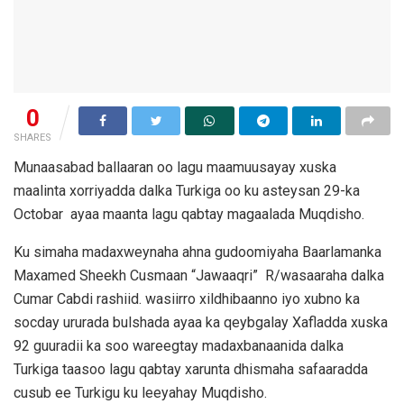
0
SHARES
Munaasabad ballaaran oo lagu maamuusayay xuska
maalinta xorriyadda dalka Turkiga oo ku asteysan 29-ka
Octobar ayaa maanta lagu qabtay magaalada Muqdisho.
Ku simaha madaxweynaha ahna gudoomiyaha Baarlamanka
Maxamed Sheekh Cusmaan “Jawaaqri” R/wasaaraha dalka
Cumar Cabdi rashiid. wasiirro xildhibaanno iyo xubno ka
socday ururada bulshada ayaa ka qeybgalay Xafladda xuska
92 guuradii ka soo wareegtay madaxbanaanida dalka
Turkiga taasoo lagu qabtay xarunta dhismaha safaaradda
cusub ee Turkigu ku leeyahay Muqdisho.