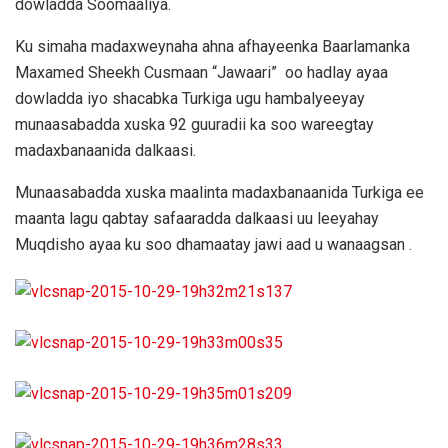
dowladda Soomaaliya.
Ku simaha madaxweynaha ahna afhayeenka Baarlamanka
Maxamed Sheekh Cusmaan “Jawaari” oo hadlay ayaa
dowladda iyo shacabka Turkiga ugu hambalyeeyay
munaasabadda xuska 92 guuradii ka soo wareegtay
madaxbanaanida dalkaasi.
Munaasabadda xuska maalinta madaxbanaanida Turkiga ee
maanta lagu qabtay safaaradda dalkaasi uu leeyahay
Muqdisho ayaa ku soo dhamaatay jawi aad u wanaagsan .