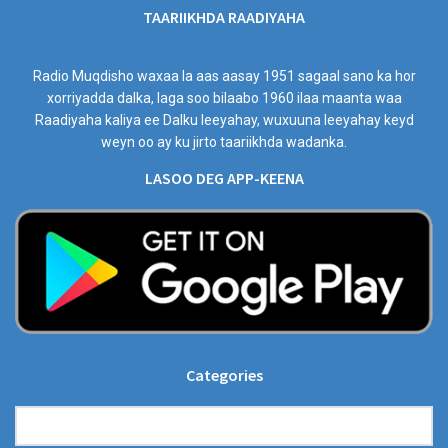
TAARIIKHDA RAADIYAHA
Radio Muqdisho waxaa la aas aasay 1951 sagaal sano ka hor
xorriyadda dalka, laga soo bilaabo 1960 ilaa maanta waa
Raadiyaha kaliya ee Dalku leeyahay, wuxuuna leeyahay keyd
weyn oo ay ku jirto taariikhda wadanka.
LASOO DEG APP-KEENA
Categories
Categories