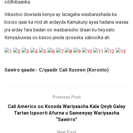
xildhibaanka.
Inkastoo dowlada kenya ay lacagaha waxbarashada ka
bixiso qaar ka mid ah ardayda Kamukunji ayaa hadana waxaa
jira arday fara badan oo waxbarasho la’aan ku heysato
Kenya,kuwaa oo kasoo jeeda qosaska saboolka ah.
Sawiro qaade:- C/qaadir Cali Xuseen (Koronto)
Previous Post
Cali Americo oo Kooxda Wariyaasha Kala Qeyb Galay
Tartan Ispoorti Afurna u Sameeyay Wariyaasha
“Sawirro”
Next Post