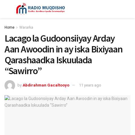
Home
Wararka
Lacago la Gudoonsiiyay Arday
Aan Awoodin in ay iska Bixiyaan
Qarashaadka Iskuulada
“Sawirro”
by
Abdirahman Gacaltooyo
11 years ago