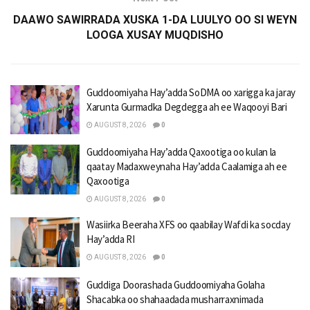
DAAWO SAWIRRADA XUSKA 1-DA LUULYO OO SI WEYN
LOOGA XUSAY MUQDISHO
Guddoomiyaha Hay’adda SoDMA oo xarigga ka jaray
Xarunta Gurmadka Degdegga ah ee Waqooyi Bari
AUGUST 8, 2026
0
Guddoomiyaha Hay’adda Qaxootiga oo kulan la
qaatay Madaxweynaha Hay’adda Caalamiga ah ee
Qaxootiga
AUGUST 8, 2026
0
Wasiirka Beeraha XFS oo qaabilay Wafdi ka socday
Hay’adda RI
AUGUST 8, 2026
0
Guddiga Doorashada Guddoomiyaha Golaha
Shacabka oo shahaadada musharraxnimada