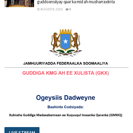
guddoonsiiyay qaar ka mid ah musharraxiinta
AUGUST 8, 2026
0
LIVE STREAM