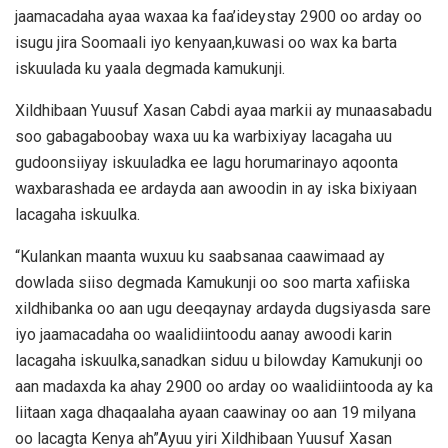
jaamacadaha ayaa waxaa ka faa’ideystay 2900 oo arday oo
isugu jira Soomaali iyo kenyaan,kuwasi oo wax ka barta
iskuulada ku yaala degmada kamukunji.
Xildhibaan Yuusuf Xasan Cabdi ayaa markii ay munaasabadu
soo gabagaboobay waxa uu ka warbixiyay lacagaha uu
gudoonsiiyay iskuuladka ee lagu horumarinayo aqoonta
waxbarashada ee ardayda aan awoodin in ay iska bixiyaan
lacagaha iskuulka.
“Kulankan maanta wuxuu ku saabsanaa caawimaad ay
dowlada siiso degmada Kamukunji oo soo marta xafiiska
xildhibanka oo aan ugu deeqaynay ardayda dugsiyasda sare
iyo jaamacadaha oo waalidiintoodu aanay awoodi karin
lacagaha iskuulka,sanadkan siduu u bilowday Kamukunji oo
aan madaxda ka ahay 2900 oo arday oo waalidiintooda ay ka
liitaan xaga dhaqaalaha ayaan caawinay oo aan 19 milyana
oo lacagta Kenya ah”Ayuu yiri Xildhibaan Yuusuf Xasan