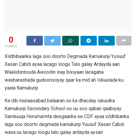
0
SHARES
Xildhibaanka laga soo doorto Degmada Kamukunji Yusuuf
Xasan Cabdi ayaa lacago loogu Talo galay Ardayda aan
Waalidiintooda Awoodin inay bixiyaan lacagaha
waxbarashada gudoonsiiyay qaar ka mid ah Iskuulada ku
yaala Kamukunji.
Ka dib munaasabad balaaran oo ka dhacday iskuulka
Kamukunji Secondary School oo uu soo qaban qaabiyay
Sanduuqa Horumarinta deegaanka ee CDF ayaa xildhibanka
laga soo doorto degmada kamukunji Yuusuf Xasan Cabdi
waxa uu lacago loogu talo galay ardayda aysan