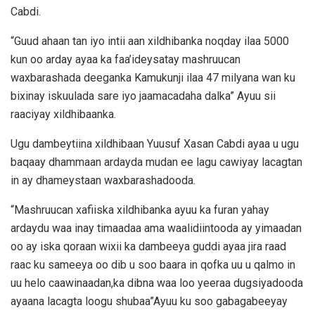
Cabdi.
“Guud ahaan tan iyo intii aan xildhibanka noqday ilaa 5000
kun oo arday ayaa ka faa’ideysatay mashruucan
waxbarashada deeganka Kamukunji ilaa 47 milyana wan ku
bixinay iskuulada sare iyo jaamacadaha dalka” Ayuu sii
raaciyay xildhibaanka.
Ugu dambeytiina xildhibaan Yuusuf Xasan Cabdi ayaa u ugu
baqaay dhammaan ardayda mudan ee lagu cawiyay lacagtan
in ay dhameystaan waxbarashadooda.
“Mashruucan xafiiska xildhibanka ayuu ka furan yahay
ardaydu waa inay timaadaa ama waalidiintooda ay yimaadan
oo ay iska qoraan wixii ka dambeeya guddi ayaa jira raad
raac ku sameeya oo dib u soo baara in qofka uu u qalmo in
uu helo caawinaadan,ka dibna waa loo yeeraa dugsiyadooda
ayaana lacagta loogu shubaa”Ayuu ku soo gabagabeeyay