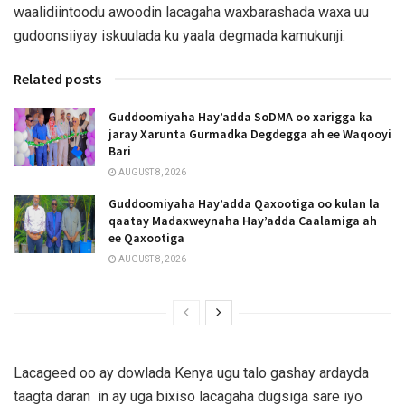
waalidiintoodu awoodin lacagaha waxbarashada waxa uu
gudoonsiiyay iskuulada ku yaala degmada kamukunji.
Related posts
Guddoomiyaha Hay’adda SoDMA oo xarigga ka
jaray Xarunta Gurmadka Degdegga ah ee Waqooyi
Bari
AUGUST 8, 2026
Guddoomiyaha Hay’adda Qaxootiga oo kulan la
qaatay Madaxweynaha Hay’adda Caalamiga ah
ee Qaxootiga
AUGUST 8, 2026
Lacageed oo ay dowlada Kenya ugu talo gashay ardayda
taagta daran in ay uga bixiso lacagaha dugsiga sare iyo