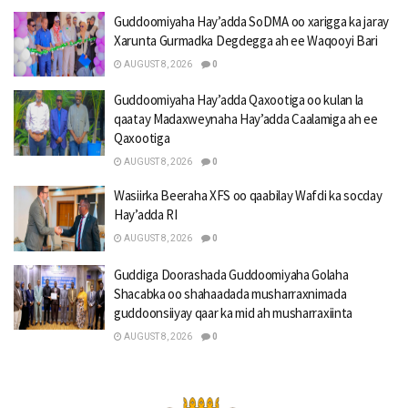
Guddoomiyaha Hay’adda SoDMA oo xarigga ka jaray
Xarunta Gurmadka Degdegga ah ee Waqooyi Bari
AUGUST 8, 2026
0
Guddoomiyaha Hay’adda Qaxootiga oo kulan la
qaatay Madaxweynaha Hay’adda Caalamiga ah ee
Qaxootiga
AUGUST 8, 2026
0
Wasiirka Beeraha XFS oo qaabilay Wafdi ka socday
Hay’adda RI
AUGUST 8, 2026
0
Guddiga Doorashada Guddoomiyaha Golaha
Shacabka oo shahaadada musharraxnimada
guddoonsiiyay qaar ka mid ah musharraxiinta
AUGUST 8, 2026
0