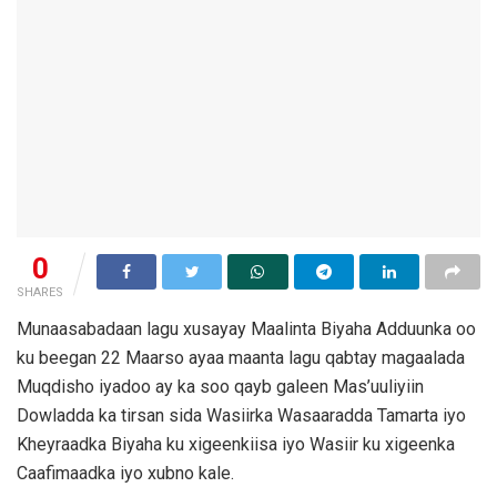
0
SHARES
Munaasabadaan lagu xusayay Maalinta Biyaha Adduunka oo
ku beegan 22 Maarso ayaa maanta lagu qabtay magaalada
Muqdisho iyadoo ay ka soo qayb galeen Mas’uuliyiin
Dowladda ka tirsan sida Wasiirka Wasaaradda Tamarta iyo
Kheyraadka Biyaha ku xigeenkiisa iyo Wasiir ku xigeenka
Caafimaadka iyo xubno kale.