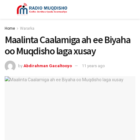
Home
Wararka
Maalinta Caalamiga ah ee Biyaha
oo Muqdisho laga xusay
by
Abdirahman Gacaltooyo
11 years ago