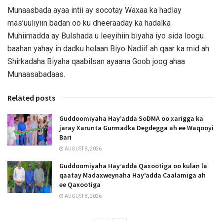
Munaasbada ayaa intii ay socotay Waxaa ka hadlay
mas’uuliyiin badan oo ku dheeraaday ka hadalka
Muhiimadda ay Bulshada u leeyihiin biyaha iyo sida loogu
baahan yahay in dadku helaan Biyo Nadiif ah qaar ka mid ah
Shirkadaha Biyaha qaabilsan ayaana Goob joog ahaa
Munaasabadaas.
Related posts
Guddoomiyaha Hay’adda SoDMA oo xarigga ka
jaray Xarunta Gurmadka Degdegga ah ee Waqooyi
Bari
AUGUST 8, 2026
Guddoomiyaha Hay’adda Qaxootiga oo kulan la
qaatay Madaxweynaha Hay’adda Caalamiga ah
ee Qaxootiga
AUGUST 8, 2026