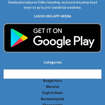
Raadiyaha kaliya ee Dalku leeyahay, wuxuuna leeyahay keyd
weyn oo ay ku jirto taariikhda wadanka.
LASOO DEG APP-KEENA
Categories
Categories
Bogga Hore
Wararka
English News
Barnaamijyada