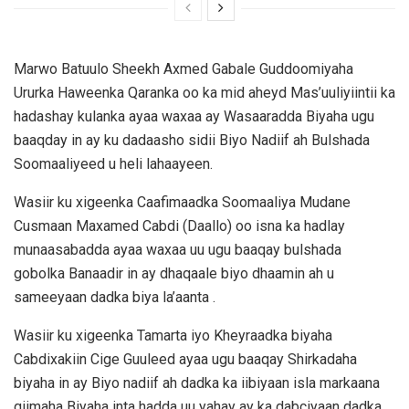
Marwo Batuulo Sheekh Axmed Gabale Guddoomiyaha
Ururka Haweenka Qaranka oo ka mid aheyd Mas’uuliyiintii ka
hadashay kulanka ayaa waxaa ay Wasaaradda Biyaha ugu
baaqday in ay ku dadaasho sidii Biyo Nadiif ah Bulshada
Soomaaliyeed u heli lahaayeen.
Wasiir ku xigeenka Caafimaadka Soomaaliya Mudane
Cusmaan Maxamed Cabdi (Daallo) oo isna ka hadlay
munaasabadda ayaa waxaa uu ugu baaqay bulshada
gobolka Banaadir in ay dhaqaale biyo dhaamin ah u
sameeyaan dadka biya la’aanta .
Wasiir ku xigeenka Tamarta iyo Kheyraadka biyaha
Cabdixakiin Cige Guuleed ayaa ugu baaqay Shirkadaha
biyaha in ay Biyo nadiif ah dadka ka iibiyaan isla markaana
qiimaha Biyaha inta hadda uu yahay ay ka dabciyaan dadka.