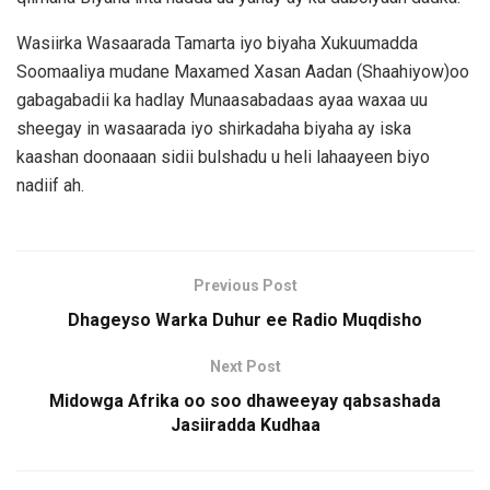
Wasiirka Wasaarada Tamarta iyo biyaha Xukuumadda
Soomaaliya mudane Maxamed Xasan Aadan (Shaahiyow)oo
gabagabadii ka hadlay Munaasabadaas ayaa waxaa uu
sheegay in wasaarada iyo shirkadaha biyaha ay iska
kaashan doonaaan sidii bulshadu u heli lahaayeen biyo
nadiif ah.
Previous Post
Dhageyso Warka Duhur ee Radio Muqdisho
Next Post
Midowga Afrika oo soo dhaweeyay qabsashada
Jasiiradda Kudhaa