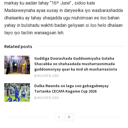
markay ku aadan tahay ‘’16
June’’ , sidoo kale
th
Madaxweynaha ayaa xusay in daryeelka iyo waxbarashadda
dhalaanku ay tahay shaqadda ugu muhiimsan ee loo bahan
yahay in bulshadu wakhti badan geliyaan si loo helo dhalaan
tayo iyo tacliin wanaagsan leh.
Related posts
Guddiga Doorashada Guddoomiyaha Golaha
Shacabka oo shahaadada musharraxnimada
guddoonsiiyay qaar ka mid ah musharraxiinta
AUGUST 8, 2026
Dalka Rwanda oo lagu soo gabagabeeyay
Tartanka CECAFA Kagame Cup 2026
AUGUST 8, 2026