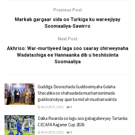
Previous Post
Markab gargaar sida oo Turkiga ku wareejiyay
Soomaaliya-Sawirro
Next Post
Akhriso: War-murtiyeed laga soo saaray shirweynaha
Wadatashiga ee Hannaanka dib u heshiisiinta
Soomaaliya
Guddiga Doorashada Guddoomiyaha Golaha
Shacabka oo shahaadada musharraxnimada
guddoonsiiyay qaar ka mid ah musharraxiinta
AUGUST 8, 2026
0
Dalka Rwanda oo lagu soo gabagabeeyay Tartanka
CECAFA Kagame Cup 2026
AUGUST 8, 2026
0