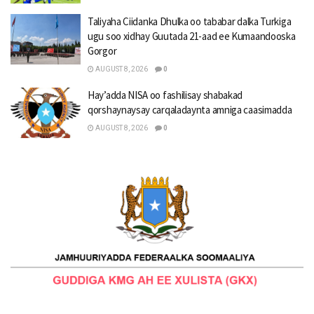
Taliyaha Ciidanka Dhulka oo tababar dalka Turkiga
ugu soo xidhay Guutada 21-aad ee Kumaandooska
Gorgor
AUGUST 8, 2026
0
Hay’adda NISA oo fashilisay shabakad
qorshaynaysay carqaladaynta amniga caasimadda
AUGUST 8, 2026
0