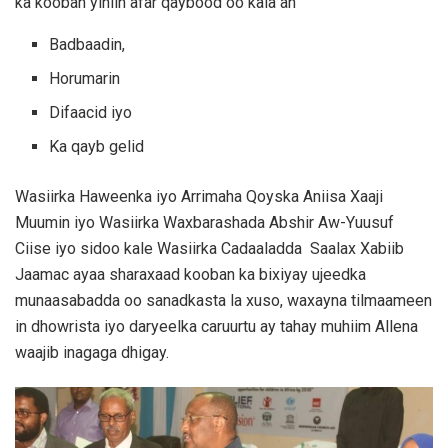
ka kooban yihiin afar qaybood oo kala ah
Badbaadin,
Horumarin
Difaacid iyo
Ka qayb gelid
Wasiirka Haweenka iyo Arrimaha Qoyska Aniisa Xaaji
Muumin iyo Wasiirka Waxbarashada Abshir Aw-Yuusuf
Ciise iyo sidoo kale Wasiirka Cadaaladda Saalax Xabiib
Jaamac ayaa sharaxaad kooban ka bixiyay ujeedka
munaasabadda oo sanadkasta la xuso, waxayna tilmaameen
in dhowrista iyo daryeelka caruurtu ay tahay muhiim Allena
waajib inagaga dhigay.