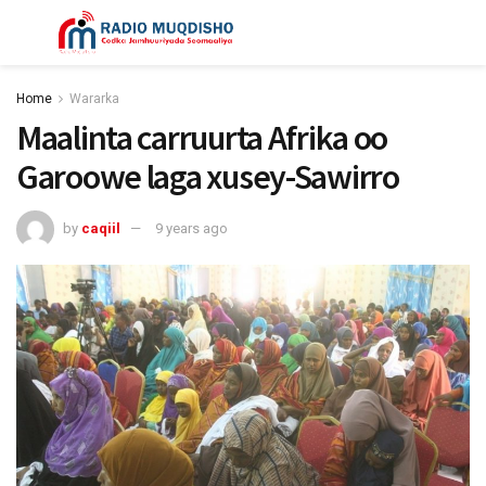
Home
Wararka
Maalinta carruurta Afrika oo
Garoowe laga xusey-Sawirro
by
caqiil
9 years ago