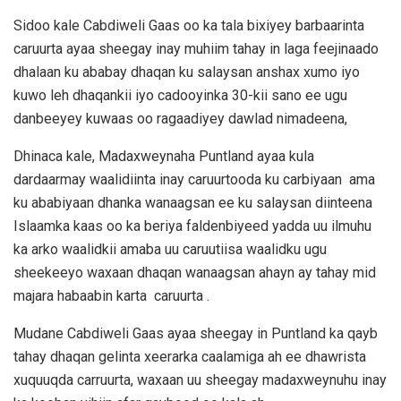
Sidoo kale Cabdiweli Gaas oo ka tala bixiyey barbaarinta
caruurta ayaa sheegay inay muhiim tahay in laga feejinaado
dhalaan ku ababay dhaqan ku salaysan anshax xumo iyo
kuwo leh dhaqankii iyo cadooyinka 30-kii sano ee ugu
danbeeyey kuwaas oo ragaadiyey dawlad nimadeena,
Dhinaca kale, Madaxweynaha Puntland ayaa kula
dardaarmay waalidiinta inay caruurtooda ku carbiyaan ama
ku ababiyaan dhanka wanaagsan ee ku salaysan diinteena
Islaamka kaas oo ka beriya faldenbiyeed yadda uu ilmuhu
ka arko waalidkii amaba uu caruutiisa waalidku ugu
sheekeeyo waxaan dhaqan wanaagsan ahayn ay tahay mid
majara habaabin karta caruurta .
Mudane Cabdiweli Gaas ayaa sheegay in Puntland ka qayb
tahay dhaqan gelinta xeerarka caalamiga ah ee dhawrista
xuquuqda carruurta, waxaan uu sheegay madaxweynuhu inay