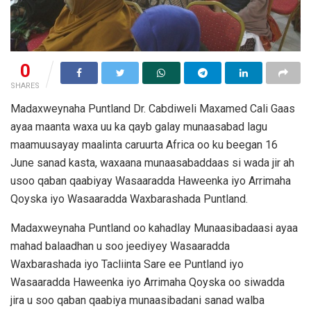
0
SHARES
Madaxweynaha Puntland Dr. Cabdiweli Maxamed Cali Gaas
ayaa maanta waxa uu ka qayb galay munaasabad lagu
maamuusayay maalinta caruurta Africa oo ku beegan 16
June sanad kasta, waxaana munaasabaddaas si wada jir ah
usoo qaban qaabiyay Wasaaradda Haweenka iyo Arrimaha
Qoyska iyo Wasaaradda Waxbarashada Puntland.
Madaxweynaha Puntland oo kahadlay Munaasibadaasi ayaa
mahad balaadhan u soo jeediyey Wasaaradda
Waxbarashada iyo Tacliinta Sare ee Puntland iyo
Wasaaradda Haweenka iyo Arrimaha Qoyska oo siwadda
jira u soo qaban qaabiya munaasibadani sanad walba