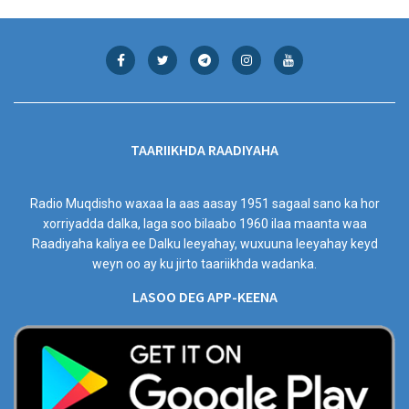
TAARIIKHDA RAADIYAHA
Radio Muqdisho waxaa la aas aasay 1951 sagaal sano ka hor
xorriyadda dalka, laga soo bilaabo 1960 ilaa maanta waa
Raadiyaha kaliya ee Dalku leeyahay, wuxuuna leeyahay keyd
weyn oo ay ku jirto taariikhda wadanka.
LASOO DEG APP-KEENA