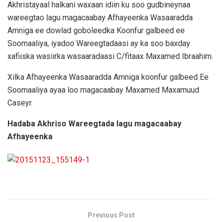
Akhristayaal halkani waxaan idiin ku soo gudbineynaa
wareegtao lagu magacaabay Afhayeenka Wasaaradda
Amniga ee dowlad goboleedka Koonfur galbeed ee
Soomaaliya, iyadoo Wareegtadaasi ay ka soo baxday
xafiiska wasiirka wasaaradaasi C/fitaax Maxamed Ibraahim.
Xilka Afhayeenka Wasaaradda Amniga koonfur galbeed Ee
Soomaaliya ayaa loo magacaabay Maxamed Maxamuud
Caseyr.
Hadaba Akhriso Wareegtada lagu magacaabay
Afhayeenka
Previous Post