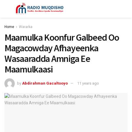
Home
Wararka
Maamulka Koonfur Galbeed Oo
Magacowday Afhayeenka
Wasaaradda Amniga Ee
Maamulkaasi
by
Abdirahman Gacaltooyo
11 years ago