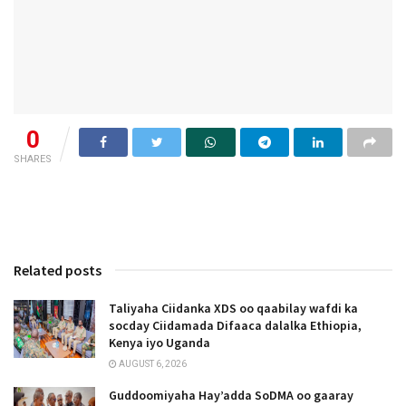
0
SHARES
Related posts
Taliyaha Ciidanka XDS oo qaabilay wafdi ka
socday Ciidamada Difaaca dalalka Ethiopia,
Kenya iyo Uganda
AUGUST 6, 2026
Guddoomiyaha Hay’adda SoDMA oo gaaray