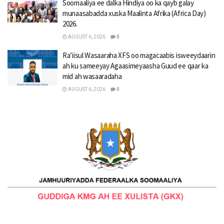
Soomaaliya ee dalka Hindiya oo ka qayb galay
munaasabadda xuska Maalinta Afrika (Africa Day)
2026.
AUGUST 6, 2026
0
Ra’iisul Wasaaraha XFS oo magacaabis isweeydaarin
ah ku sameeyay Agaasimeyaasha Guud ee qaar ka
mid ah wasaaradaha
AUGUST 6, 2026
0