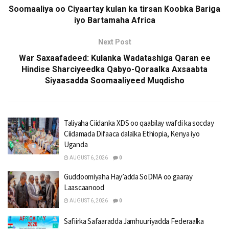
Soomaaliya oo Ciyaartay kulan ka tirsan Koobka Bariga
iyo Bartamaha Africa
Next Post
War Saxaafadeed: Kulanka Wadatashiga Qaran ee
Hindise Sharciyeedka Qabyo-Qoraalka Axsaabta
Siyaasadda Soomaaliyeed Muqdisho
Taliyaha Ciidanka XDS oo qaabilay wafdi ka socday
Ciidamada Difaaca dalalka Ethiopia, Kenya iyo
Uganda
AUGUST 6, 2026
0
Guddoomiyaha Hay’adda SoDMA oo gaaray
Laascaanood
AUGUST 6, 2026
0
Safiirka Safaaradda Jamhuuriyadda Federaalka