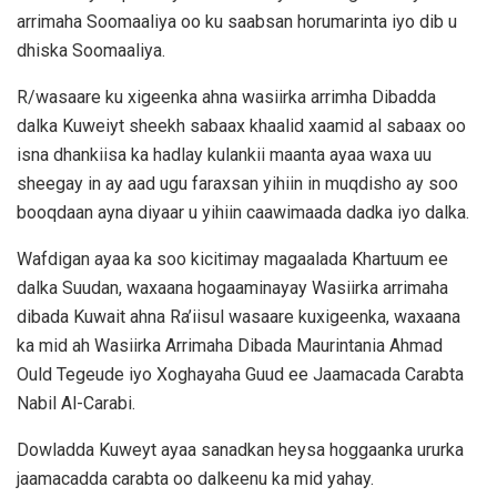
arrimaha Soomaaliya oo ku saabsan horumarinta iyo dib u
dhiska Soomaaliya.
R/wasaare ku xigeenka ahna wasiirka arrimha Dibadda
dalka Kuweiyt sheekh sabaax khaalid xaamid al sabaax oo
isna dhankiisa ka hadlay kulankii maanta ayaa waxa uu
sheegay in ay aad ugu faraxsan yihiin in muqdisho ay soo
booqdaan ayna diyaar u yihiin caawimaada dadka iyo dalka.
Wafdigan ayaa ka soo kicitimay magaalada Khartuum ee
dalka Suudan, waxaana hogaaminayay Wasiirka arrimaha
dibada Kuwait ahna Ra’iisul wasaare kuxigeenka, waxaana
ka mid ah Wasiirka Arrimaha Dibada Maurintania Ahmad
Ould Tegeude iyo Xoghayaha Guud ee Jaamacada Carabta
Nabil Al-Carabi.
Dowladda Kuweyt ayaa sanadkan heysa hoggaanka ururka
jaamacadda carabta oo dalkeenu ka mid yahay.