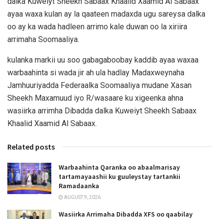
dalka Kuweiyt Sheekh Sabaax Khaalid Xaamid Al Sabaax
ayaa waxa kulan ay la qaateen madaxda ugu sareysa dalka
oo ay ka wada hadleen arrimo kale duwan oo la xiriira
arrimaha Soomaaliya.
kulanka markii uu soo gabagaboobay kaddib ayaa waxaa
warbaahinta si wada jir ah ula hadlay Madaxweynaha
Jamhuuriyadda Federaalka Soomaaliya mudane Xasan
Sheekh Maxamuud iyo R/wasaare ku xigeenka ahna
wasiirka arrimha Dibadda dalka Kuweiyt Sheekh Sabaax
Khaalid Xaamid Al Sabaax.
Related posts
Warbaahinta Qaranka oo abaalmarisay
tartamayaashii ku guuleystay tartankii
Ramadaanka
AUGUST 9, 2026
Wasiirka Arrimaha Dibadda XFS oo qaabilay