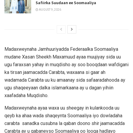
Safiirka Suudaan ee Soomaaliya
AUGUST 9, 2026
Madaxweynaha Jamhuuriyadda Federaalka Soomaaliya
mudane Xasan Sheekh Maxamuud ayaa muujiyay sida uu
ugu faraxsan yahay in muqdisho ay soo booqdaan wafdigani
ka tirsan jaamacadda Carabta, waxaana si gaar ah
wadamada Carabta uu ku amaanay sida safaaradahooda ay
ugu shaqeeyaan dalka islamarkaana ay u dagan yihiin
xaafadaha Muqdisho.
Madaxweynaha ayaa waxa uu sheegay in kulankooda uu
qeyb ka ahaa wada shaqeynta Soomaaliya iyo dowladaha
carabta sanadka cusubna la qaban doono shir jaamacadda
Carabta ay u qabaneyso Soomaaliya oo looga hadlayo