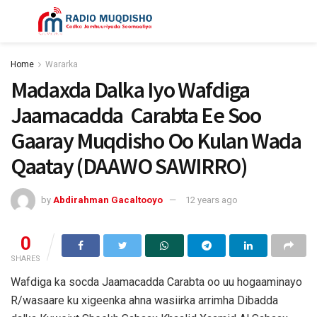
Home
Wararka
Madaxda Dalka Iyo Wafdiga
Jaamacadda Carabta Ee Soo
Gaaray Muqdisho Oo Kulan Wada
Qaatay (DAAWO SAWIRRO)
by
Abdirahman Gacaltooyo
12 years ago
0
SHARES
Wafdiga ka socda Jaamacadda Carabta oo uu hogaaminayo
R/wasaare ku xigeenka ahna wasiirka arrimha Dibadda