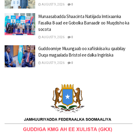
AUGUST 9, 2026
0
Munaasabadda Shaacinta Natiijada Imtixaanka
Fasalka 8-aad ee Gobolka Banaadir oo Muqdisho ka
socota
AUGUST 9, 2026
0
Guddoomiye Muungaab oo xafiiskiisa ku qaabilay
Duqa magaalada Bristol ee dalka Ingiriiska
AUGUST 9, 2026
0