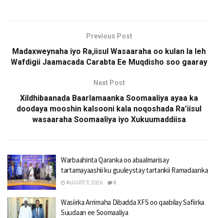
Previous Post
Madaxweynaha iyo Ra,iisul Wasaaraha oo kulan la leh
Wafdigii Jaamacada Carabta Ee Muqdisho soo gaaray
Next Post
Xildhibaanada Baarlamaanka Soomaaliya ayaa ka
doodaya mooshin kalsooni kala noqoshada Ra’iisul
wasaaraha Soomaaliya iyo Xukuumaddiisa
Warbaahinta Qaranka oo abaalmarisay
tartamayaashii ku guuleystay tartankii Ramadaanka
AUGUST 9, 2026
0
Wasiirka Arrimaha Dibadda XFS oo qaabilay Safiirka
Suudaan ee Soomaaliya