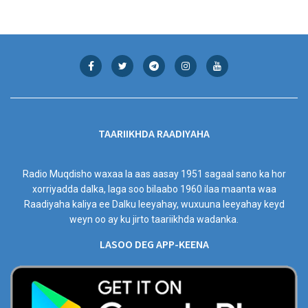
TAARIIKHDA RAADIYAHA
Radio Muqdisho waxaa la aas aasay 1951 sagaal sano ka hor
xorriyadda dalka, laga soo bilaabo 1960 ilaa maanta waa
Raadiyaha kaliya ee Dalku leeyahay, wuxuuna leeyahay keyd
weyn oo ay ku jirto taariikhda wadanka.
LASOO DEG APP-KEENA