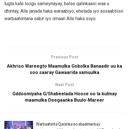
lugta kale loogu sameynayay, balse qalinkaasi waa u
dhintay, Alle janada haka waraabiyo, ehelada iyo asxaabtiisii
warbaahintana sabir iyo iimaan Alle haka siiyo.
Previous Post
Akhriso Wareegto Maamulka Gobolka Banaadir uu ka
soo saaray Gawaarida xamuulka
Next Post
Gddoomiyaha G/Shabeelada Hoose oo la kulmay
maamulka Deegaanka Buulo-Mareer
Warbaahinta Qaranka oo abaalmarisay