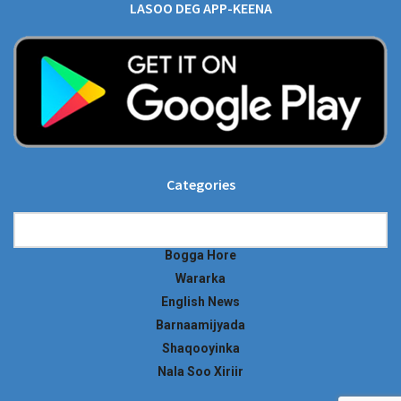
LASOO DEG APP-KEENA
Categories
Categories
Bogga Hore
Wararka
English News
Barnaamijyada
Shaqooyinka
Nala Soo Xiriir