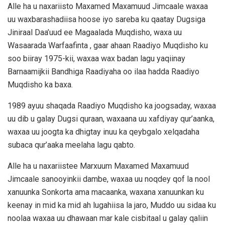
Alle ha u naxariisto Maxamed Maxamuud Jimcaale waxaa
uu waxbarashadiisa hoose iyo sareba ku qaatay Dugsiga
Jiniraal Daa’uud ee Magaalada Muqdisho, waxa uu
Wasaarada Warfaafinta , gaar ahaan Raadiyo Muqdisho ku
soo biiray 1975-kii, waxaa wax badan lagu yaqiinay
Barnaamijkii Bandhiga Raadiyaha oo ilaa hadda Raadiyo
Muqdisho ka baxa.
1989 ayuu shaqada Raadiyo Muqdisho ka joogsaday, waxaa
uu dib u galay Dugsi quraan, waxaana uu xafdiyay qur’aanka,
waxaa uu joogta ka dhigtay inuu ka qeybgalo xelqadaha
subaca qur’aaka meelaha lagu qabto.
Alle ha u naxariistee Marxuum Maxamed Maxamuud
Jimcaale sanooyinkii dambe, waxaa uu noqdey qof la nool
xanuunka Sonkorta ama macaanka, waxana xanuunkan ku
keenay in mid ka mid ah lugahiisa la jaro, Muddo uu sidaa ku
noolaa waxaa uu dhawaan mar kale cisbitaal u galay qaliin