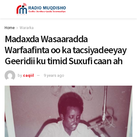
Home
Wararka
Madaxda Wasaaradda
Warfaafinta oo ka tacsiyadeeyay
Geeridii ku timid Suxufi caan ah
by
caqiil
9 years ago