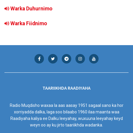
Warka Duhurnimo
Warka Fiidnimo
TAARIIKHDA RAADIYAHA
Radio Muqdisho waxaa la aas aasay 1951 sagaal sano ka hor
xorriyadda dalka, laga soo bilaabo 1960 ilaa maanta waa
Raadiyaha kaliya ee Dalku leeyahay, wuxuuna leeyahay keyd
weyn oo ay ku jirto taariikhda wadanka.