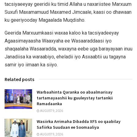
tacsiyaeeyay geeridii ku timid Allaha u naxariistee Marxuum
Suxufi Maxamamuud Maxamed Jimcaale, kaasi oo dhawaan
ku geeriyooday Magaalada Muqdisho.
Geerida Marxuumkaasi waxaa kaloo ka tacsiyadeeyay
Agaasimayaasha Waaxyaha ee Wasaaraddaasi iyo
shaqaalaha Wasaaradda, waxayna eebe uga barayayaan inuu
Janadiisa ka waraabiyo, eheladii iyo Asxaabtii uu tagayna
samir iyo iimaan ka siiyo.
Related posts
Warbaahinta Qaranka oo abaalmarisay
tartamayaashii ku guuleystay tartankii
Ramadaanka
AUGUST 9, 2026
Wasiirka Arrimaha Dibadda XFS oo qaabilay
Safiirka Suudaan ee Soomaaliya
AUGUST 9, 2026