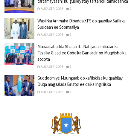
tartamayaashii ku guuleystay tartankii Ramadaanka
AUGUST 9, 2026
0
Wasiirka Arrimaha Dibadda XFS oo qaabilay Safiirka
Suudaan ee Soomaaliya
AUGUST 9, 2026
0
Munaasabadda Shaacinta Natiijada Imtixaanka
Fasalka 8-aad ee Gobolka Banaadir oo Muqdisho ka
socota
AUGUST 9, 2026
0
Guddoomiye Muungaab oo xafiiskiisa ku qaabilay
Duqa magaalada Bristol ee dalka Ingiriiska
AUGUST 9, 2026
0