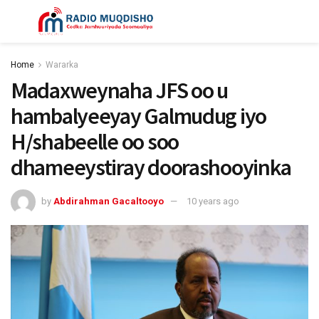
Home
Wararka
Madaxweynaha JFS oo u
hambalyeeyay Galmudug iyo
H/shabeelle oo soo
dhameeystiray doorashooyinka
by
Abdirahman Gacaltooyo
10 years ago