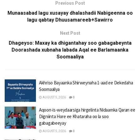
Previous Post
Munaasabad lagu xusayay dhalashadii Nabigeenna oo
lagu qabtay Dhuusamareeb+Sawirro
Next Post
Dhageyso: Maxay ka dhigantahay soo gabagabeynta
Doorashada xubnaha labada Aqal ee Barlamaanka
Soomaaliya
Akhriso Bayaanka Shirweynaha 1-aad ee Dekedaha
Soomaaliya
AUGUST 5, 2026
0
Aqoon-is-weydaarsiga hirgelinta Nidaamka Qaran ee
Digniinta Hore ee Khataraha oo la soo
gabagabeeyay
AUGUST 5, 2026
0