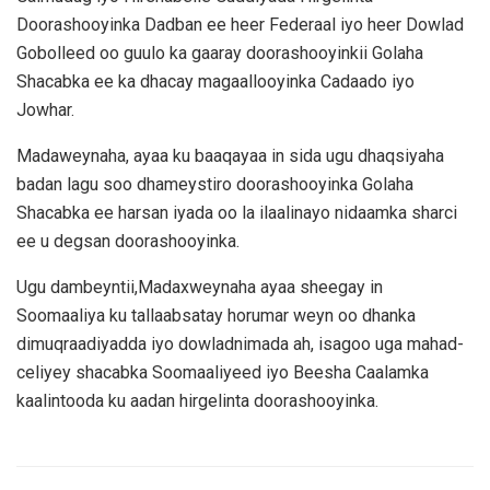
Doorashooyinka Dadban ee heer Federaal iyo heer Dowlad
Gobolleed oo guulo ka gaaray doorashooyinkii Golaha
Shacabka ee ka dhacay magaallooyinka Cadaado iyo
Jowhar.
Madaweynaha, ayaa ku baaqayaa in sida ugu dhaqsiyaha
badan lagu soo dhameystiro doorashooyinka Golaha
Shacabka ee harsan iyada oo la ilaalinayo nidaamka sharci
ee u degsan doorashooyinka.
Ugu dambeyntii,Madaxweynaha ayaa sheegay in
Soomaaliya ku tallaabsatay horumar weyn oo dhanka
dimuqraadiyadda iyo dowladnimada ah, isagoo uga mahad-
celiyey shacabka Soomaaliyeed iyo Beesha Caalamka
kaalintooda ku aadan hirgelinta doorashooyinka.