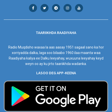
TAARIIKHDA RAADIYAHA
Radio Muqdisho waxaa la aas aasay 1951 sagaal sano ka hor
xorriyadda dalka, laga soo bilaabo 1960 ilaa maanta waa
Raadiyaha kaliya ee Dalku leeyahay, wuxuuna leeyahay keyd
weyn oo ay ku jirto taariikhda wadanka.
LASOO DEG APP-KEENA