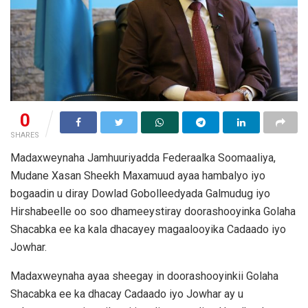
0
SHARES
Madaxweynaha Jamhuuriyadda Federaalka Soomaaliya,
Mudane Xasan Sheekh Maxamuud ayaa hambalyo iyo
bogaadin u diray Dowlad Gobolleedyada Galmudug iyo
Hirshabeelle oo soo dhameeystiray doorashooyinka Golaha
Shacabka ee ka kala dhacayey magaalooyika Cadaado iyo
Jowhar.
Madaxweynaha ayaa sheegay in doorashooyinkii Golaha
Shacabka ee ka dhacay Cadaado iyo Jowhar ay u