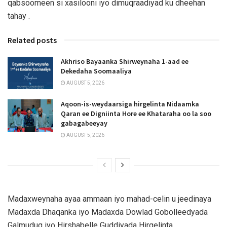
qabsoomeen si xasilooni iyo dimuqraadiyad ku dheehan
tahay .
Related posts
Akhriso Bayaanka Shirweynaha 1-aad ee
Dekedaha Soomaaliya
AUGUST 5, 2026
Aqoon-is-weydaarsiga hirgelinta Nidaamka
Qaran ee Digniinta Hore ee Khataraha oo la soo
gabagabeeyay
AUGUST 5, 2026
Madaxweynaha ayaa ammaan iyo mahad-celin u jeedinaya
Madaxda Dhaqanka iyo Madaxda Dowlad Gobolleedyada
Galmudug iyo Hirshabelle Guddiyada Hirgelinta