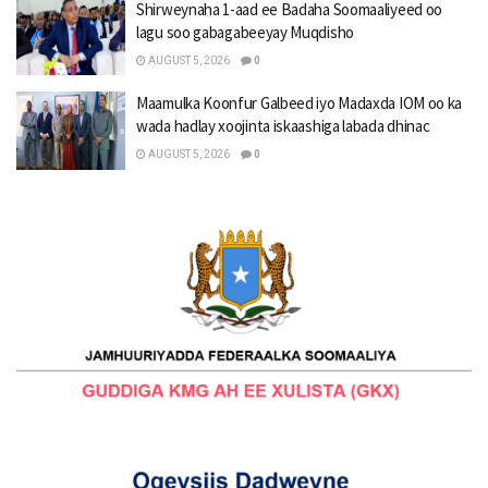
Shirweynaha 1-aad ee Badaha Soomaaliyeed oo
lagu soo gabagabeeyay Muqdisho
AUGUST 5, 2026
0
Maamulka Koonfur Galbeed iyo Madaxda IOM oo ka
wada hadlay xoojinta iskaashiga labada dhinac
AUGUST 5, 2026
0