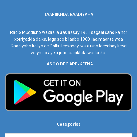
TAARIIKHDA RAADIYAHA
Radio Muqdisho waxaa la aas aasay 1951 sagaal sano ka hor
xorriyadda dalka, laga soo bilaabo 1960 ilaa maanta waa
Raadiyaha kaliya ee Dalku leeyahay, wuxuuna leeyahay keyd
weyn oo ay ku jirto taariikhda wadanka.
LASOO DEG APP-KEENA
Categories
Categories