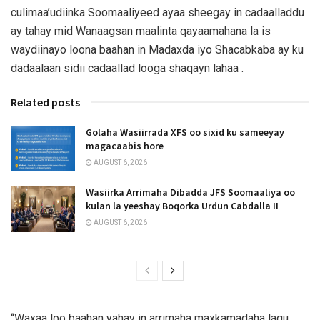
culimaa’udiinka Soomaaliyeed ayaa sheegay in cadaalladdu
ay tahay mid Wanaagsan maalinta qayaamahana la is
waydiinayo loona baahan in Madaxda iyo Shacabkaba ay ku
dadaalaan sidii cadaallad looga shaqayn lahaa .
Related posts
Golaha Wasiirrada XFS oo sixid ku sameeyay
magacaabis hore
AUGUST 6, 2026
Wasiirka Arrimaha Dibadda JFS Soomaaliya oo
kulan la yeeshay Boqorka Urdun Cabdalla II
AUGUST 6, 2026
“Waxaa loo baahan yahay in arrimaha maxkamadaha lagu