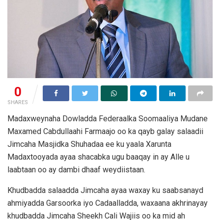
0
SHARES
Madaxweynaha Dowladda Federaalka Soomaaliya Mudane
Maxamed Cabdullaahi Farmaajo oo ka qayb galay salaadii
Jimcaha Masjidka Shuhadaa ee ku yaala Xarunta
Madaxtooyada ayaa shacabka ugu baaqay in ay Alle u
laabtaan oo ay dambi dhaaf weydiistaan.
Khudbadda salaadda Jimcaha ayaa waxay ku saabsanayd
ahmiyadda Garsoorka iyo Cadaalladda, waxaana akhrinayay
khudbadda Jimcaha Sheekh Cali Wajiis oo ka mid ah