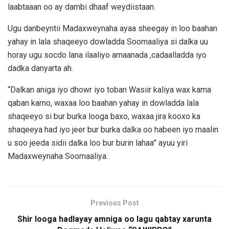
laabtaaan oo ay dambi dhaaf weydiistaan.
Ugu danbeyntii Madaxweynaha ayaa sheegay in loo baahan
yahay in lala shaqeeyo dowladda Soomaaliya si dalka uu
horay ugu socdo lana ilaaliyo amaanada ,cadaalladda iyo
dadka danyarta ah.
“Dalkan aniga iyo dhowr iyo toban Wasiir kaliya wax kama
qaban karno, waxaa loo baahan yahay in dowladda lala
shaqeeyo si bur burka looga baxo, waxaa jira kooxo ka
shaqeeya had iyo jeer bur burka dalka oo habeen iyo maalin
u soo jeeda sidii dalka loo bur burin lahaa” ayuu yiri
Madaxweynaha Soomaaliya.
Previous Post
Shir looga hadlayay amniga oo lagu qabtay xarunta