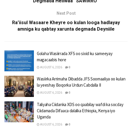
Degmada Heliwaa “SAWIRRO”
Next Post
Ra’iisul Wasaare Kheyre oo kulan looga hadlayay
amniga ku qabtay xarunta degmada Deyniile
Golaha Wasiirrada XFS oo sixid ku sameeyay
magacaabis hore
AUGUST 6, 2026
0
Wasiirka Arrimaha Dibadda JFS Soomaaliya oo kulan
la yeeshay Boqorka Urdun Cabdalla II
AUGUST 6, 2026
0
Taliyaha Ciidanka XDS oo qaabilay wafdi ka socday
Ciidamada Difaaca dalalka Ethiopia, Kenya iyo
Uganda
AUGUST 6, 2026
0