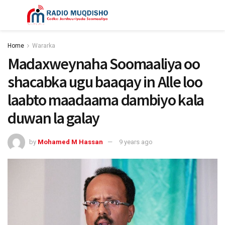
Home
Wararka
Madaxweynaha Soomaaliya oo
shacabka ugu baaqay in Alle loo
laabto maadaama dambiyo kala
duwan la galay
by
Mohamed M Hassan
9 years ago