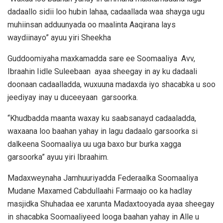
dadaallo sidii loo hubin lahaa, cadaallada waa shayga ugu
muhiinsan adduunyada oo maalinta Aaqirana lays
waydiinayo” ayuu yiri Sheekha
Guddoomiyaha maxkamadda sare ee Soomaaliya Avv,
Ibraahin Iidle Suleebaan ayaa sheegay in ay ku dadaali
doonaan cadaalladda, wuxuuna madaxda iyo shacabka u soo
jeediyay inay u duceeyaan garsoorka.
“Khudbadda maanta waxay ku saabsanayd cadaaladda,
waxaana loo baahan yahay in lagu dadaalo garsoorka si
dalkeena Soomaaliya uu uga baxo bur burka xagga
garsoorka” ayuu yiri Ibraahim.
Madaxweynaha Jamhuuriyadda Federaalka Soomaaliya
Mudane Maxamed Cabdullaahi Farmaajo oo ka hadlay
masjidka Shuhadaa ee xarunta Madaxtooyada ayaa sheegay
in shacabka Soomaaliyeed looga baahan yahay in Alle u