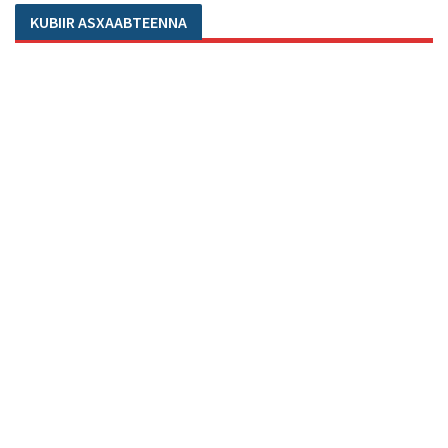
KUBIIR ASXAABTEENNA