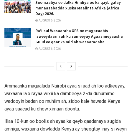
Soomaaliya ee dalka Hindiya oo ka qayb galay
munaasabadda xuska Maalinta Afrika (Africa
Day) 2026.
AUGUST 6, 2026
Ra’iisul Wasaaraha XFS oo magacaabis
isweeydaarin ah ku sameeyay Agaasimeyaasha
Guud ee qaar ka mid ah wasaaradaha
AUGUST 6, 2026
Ammaanka magaalada Nairobi ayaa si aad ah loo adkeeyay,
waxaana la xirayaa wixii ka dambeeya 2-da duhurnimo
wadooyin badan oo muhiim ah, sidoo kale hawada Kenya
ayaa saacad ku dhow xirnaan doonta.
Illaa 10-kun oo boolis ah ayaa ka qeyb qaadanaya sugida
amniga, waxaana dowladda Kenya ay sheegtay inay si weyn