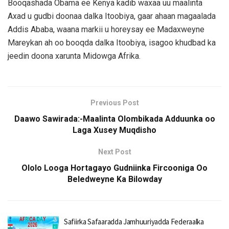
Booqashada Obama ee Kenya kadib waxaa uu maalinta
Axad u gudbi doonaa dalka Itoobiya, gaar ahaan magaalada
Addis Ababa, waana markii u horeysay ee Madaxweyne
Mareykan ah oo booqda dalka Itoobiya, isagoo khudbad ka
jeedin doona xarunta Midowga Afrika.
Previous Post
Daawo Sawirada:-Maalinta Olombikada Adduunka oo
Laga Xusey Muqdisho
Next Post
Ololo Looga Hortagayo Gudniinka Fircooniga Oo
Beledweyne Ka Bilowday
Safiirka Safaaradda Jamhuuriyadda Federaalka