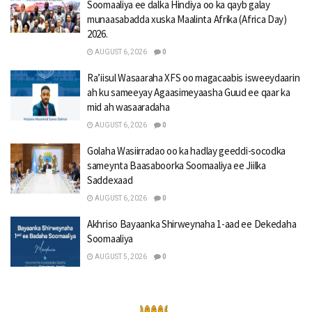
Soomaaliya ee dalka Hindiya oo ka qayb galay
munaasabadda xuska Maalinta Afrika (Africa Day)
2026.
AUGUST 6, 2026
0
Ra’iisul Wasaaraha XFS oo magacaabis isweeydaarin
ah ku sameeyay Agaasimeyaasha Guud ee qaar ka
mid ah wasaaradaha
AUGUST 6, 2026
0
Golaha Wasiirradao oo ka hadlay geeddi-socodka
sameynta Baasaboorka Soomaaliya ee Jiilka
Saddexaad
AUGUST 6, 2026
0
Akhriso Bayaanka Shirweynaha 1-aad ee Dekedaha
Soomaaliya
AUGUST 5, 2026
0