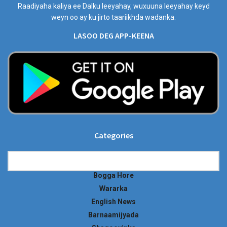
Raadiyaha kaliya ee Dalku leeyahay, wuxuuna leeyahay keyd
weyn oo ay ku jirto taariikhda wadanka.
LASOO DEG APP-KEENA
Categories
Categories
Bogga Hore
Wararka
English News
Barnaamijyada