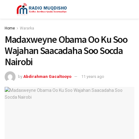
Home
Wararka
Madaxweyne Obama Oo Ku Soo
Wajahan Saacadaha Soo Socda
Nairobi
by
Abdirahman Gacaltooyo
11 years ago