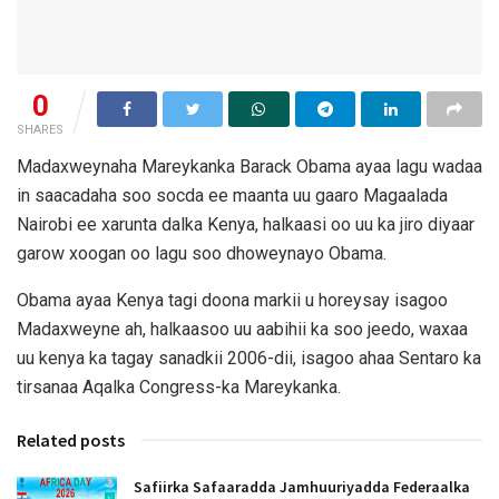
0
SHARES
Madaxweynaha Mareykanka Barack Obama ayaa lagu wadaa
in saacadaha soo socda ee maanta uu gaaro Magaalada
Nairobi ee xarunta dalka Kenya, halkaasi oo uu ka jiro diyaar
garow xoogan oo lagu soo dhoweynayo Obama.
Obama ayaa Kenya tagi doona markii u horeysay isagoo
Madaxweyne ah, halkaasoo uu aabihii ka soo jeedo, waxaa
uu kenya ka tagay sanadkii 2006-dii, isagoo ahaa Sentaro ka
tirsanaa Aqalka Congress-ka Mareykanka.
Related posts
Safiirka Safaaradda Jamhuuriyadda Federaalka