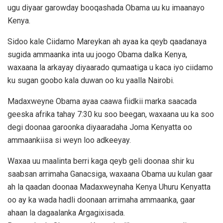
ugu diyaar garowday booqashada Obama uu ku imaanayo
Kenya.
Sidoo kale Ciidamo Mareykan ah ayaa ka qeyb qaadanaya
sugida ammaanka inta uu joogo Obama dalka Kenya,
waxaana la arkayay diyaarado qumaatiga u kaca iyo ciidamo
ku sugan goobo kala duwan oo ku yaalla Nairobi.
Madaxweyne Obama ayaa caawa fiidkii marka saacada
geeska afrika tahay 7:30 ku soo beegan, waxaana uu ka soo
degi doonaa garoonka diyaaradaha Joma Kenyatta oo
ammaankiisa si weyn loo adkeeyay.
Waxaa uu maalinta berri kaga qeyb geli doonaa shir ku
saabsan arrimaha Ganacsiga, waxaana Obama uu kulan gaar
ah la qaadan doonaa Madaxweynaha Kenya Uhuru Kenyatta
oo ay ka wada hadli doonaan arrimaha ammaanka, gaar
ahaan la dagaalanka Argagixisada.