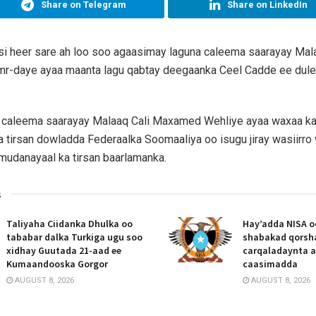
Share on Telegram
Share on LinkedIn
i heer sare ah loo soo agaasimay laguna caleema saarayay Mal
mr-daye ayaa maanta lagu qabtay deegaanka Ceel Cadde ee dul
u caleema saarayay Malaaq Cali Maxamed Wehliye ayaa waxaa k
ka tirsan dowladda Federaalka Soomaaliya oo isugu jiray wasiirro 
mudanayaal ka tirsan baarlamanka.
s
Taliyaha Ciidanka Dhulka oo
Hay’adda NISA o
tababar dalka Turkiga ugu soo
shabakad qorsh
xidhay Guutada 21-aad ee
carqaladaynta 
Kumaandooska Gorgor
caasimadda
AUGUST 8, 2026
AUGUST 8, 2026