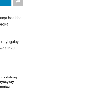
aaqa beelaha
eedka
a qeybgalay
wasiir ku
o fashilisay
aynaysay
amniga