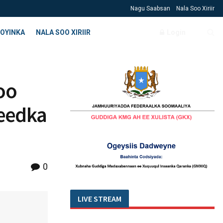
Nagu Saabsan
Nala Soo Xiriir
OYINKA
NALA SOO XIRIIR
Login
oo
leedka
0
LIVE STREAM