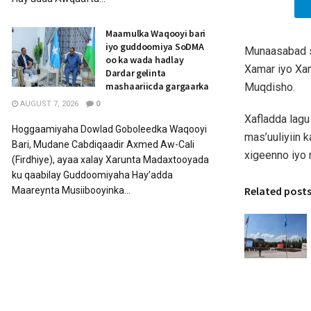
Maamulka Waqooyi bari
iyo guddoomiya SoDMA
Munaasabad s
oo ka wada hadlay
Xamar iyo Xa
Dardar gelinta
mashaariicda gargaarka
Muqdisho.
AUGUST 7, 2026
0
Xafladda lag
Hoggaamiyaha Dowlad Goboleedka Waqooyi
mas’uuliyiin 
Bari, Mudane Cabdiqaadir Axmed Aw-Cali
xigeenno iyo 
(Firdhiye), ayaa xalay Xarunta Madaxtooyada
ku qaabilay Guddoomiyaha Hay’adda
Related post
Maareynta Musiibooyinka...