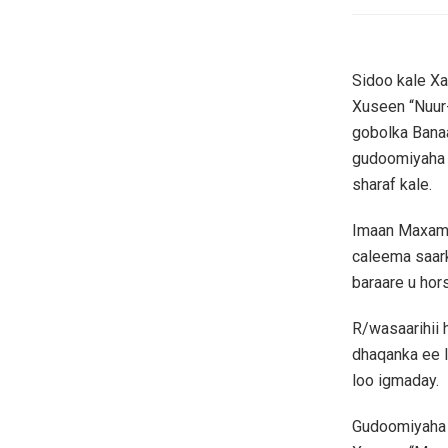
Sidoo kale Xa
Xuseen “Nuur-
gobolka Bana
gudoomiyaha 
sharaf kale.
Imaan Maxame
caleema saark
baraare u ho
R/wasaarihii
dhaqanka ee l
loo igmaday.
Gudoomiyaha 