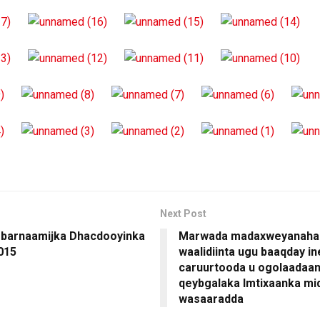
Next Post
barnaamijka Dhacdooyinka
Marwada madaxweyanaha
015
waalidiinta ugu baaqday in
caruurtooda u ogolaadaan
qeybgalaka Imtixaanka m
wasaaradda