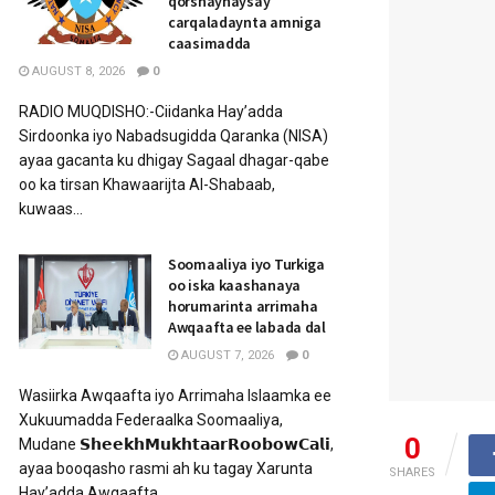
qorshaynaysay
carqaladaynta amniga
caasimadda
AUGUST 8, 2026
0
RADIO MUQDISHO:-Ciidanka Hay’adda
Sirdoonka iyo Nabadsugidda Qaranka (NISA)
ayaa gacanta ku dhigay Sagaal dhagar-qabe
oo ka tirsan Khawaarijta Al-Shabaab,
kuwaas...
Soomaaliya iyo Turkiga
oo iska kaashanaya
horumarinta arrimaha
Awqaafta ee labada dal
AUGUST 7, 2026
0
Wasiirka Awqaafta iyo Arrimaha Islaamka ee
Xukuumadda Federaalka Soomaaliya,
0
Mudane 𝗦𝗵𝗲𝗲𝗸𝗵𝗠𝘂𝗸𝗵𝘁𝗮𝗮𝗿𝗥𝗼𝗼𝗯𝗼𝘄𝗖𝗮𝗹𝗶,
ayaa booqasho rasmi ah ku tagay Xarunta
SHARES
Hay’adda Awqaafta...