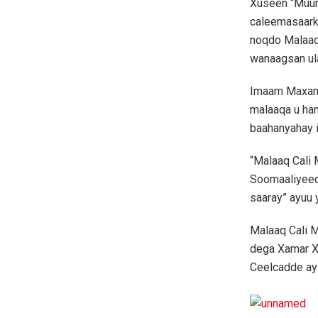
Xuseen “Muun
caleemasaark
noqdo Malaaq
wanaagsan ul
Imaam Maxame
malaaqa u ham
baahanyahay i
“Malaaq Cali
Soomaaliyeed,
saaray” ayuu
Malaaq Cali 
dega Xamar X
Ceelcadde ay