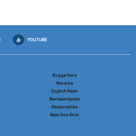
M
YOUTUBE
Bogga Hore
Wararka
English News
Barnaamijyada
Shaqooyinka
Nala Soo Xiriir