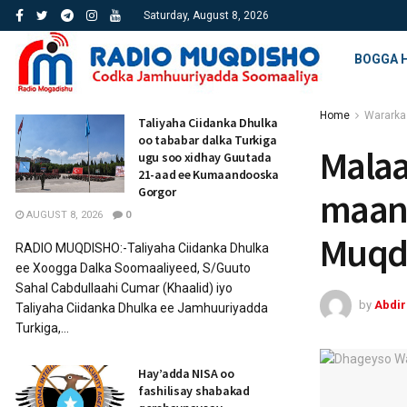
Saturday, August 8, 2026
BOGGA 
Home
Wararka
Taliyaha Ciidanka Dhulka
oo tababar dalka Turkiga
Malaa
ugu soo xidhay Guutada
21-aad ee Kumaandooska
Gorgor
maant
AUGUST 8, 2026
0
Muqdi
RADIO MUQDISHO:-Taliyaha Ciidanka Dhulka
ee Xoogga Dalka Soomaaliyeed, S/Guuto
Sahal Cabdullaahi Cumar (Khaalid) iyo
by
Abdi
Taliyaha Ciidanka Dhulka ee Jamhuuriyadda
Turkiga,...
Hay’adda NISA oo
fashilisay shabakad