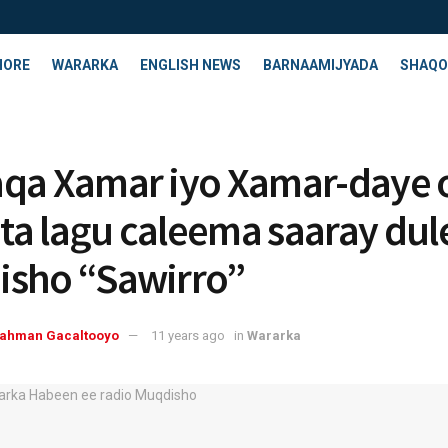
HORE
WARARKA
ENGLISH NEWS
BARNAAMIJYADA
SHAQO
qa Xamar iyo Xamar-daye 
a lagu caleema saaray du
sho “Sawirro”
rahman Gacaltooyo
11 years ago
in
Wararka