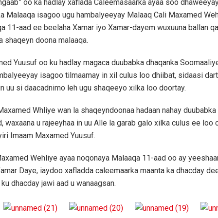
gaab” oo ka hadlay xaflada Caleemasaarka ayaa soo dhaweeya
a Malaaqa isagoo ugu hambalyeeyay Malaaq Cali Maxamed Wehl
a 11-aad ee beelaha Xamar iyo Xamar-dayem wuxuuna ballan qaa
a shaqeyn doona malaaqa.
d Yuusuf oo ku hadlay magaca duubabka dhaqanka Soomaaliy
balyeeyay isagoo tilmaamay in xil culus loo dhiibat, sidaasi dar
n uu si daacadnimo leh ugu shaqeeyo xilka loo doortay.
 Maxamed Whliye wan la shaqeyndoonaa hadaan nahay duubabka
 waxaana u rajeeyhaa in uu Alle la garab galo xilka culus ee loo
 yiri Imaam Maxamed Yuusuf.
Maxamed Wehliye ayaa noqonaya Malaaqa 11-aad oo ay yeeshaa
amar Daye, iaydoo xafladda caleemaarka maanta ka dhacday de
 ku dhacday jawi aad u wanaagsan.