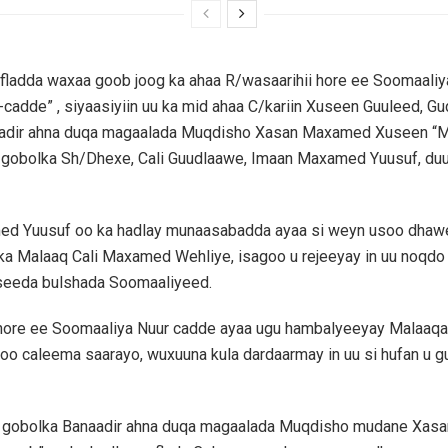
fladda waxaa goob joog ka ahaa R/wasaarihii hore ee Soomaali
cadde” , siyaasiyiin uu ka mid ahaa C/kariin Xuseen Guuleed, 
adir ahna duqa magaalada Muqdisho Xasan Maxamed Xuseen “
gobolka Sh/Dhexe, Cali Guudlaawe, Imaan Maxamed Yuusuf, duu
d Yuusuf oo ka hadlay munaasabadda ayaa si weyn usoo dhaw
a Malaaq Cali Maxamed Wehliye, isagoo u rejeeyay in uu noqdo 
rseeda bulshada Soomaaliyeed.
 hore ee Soomaaliya Nuur cadde ayaa ugu hambalyeeyay Malaaqa 
oo caleema saarayo, wuxuuna kula dardaarmay in uu si hufan u g
gobolka Banaadir ahna duqa magaalada Muqdisho mudane Xas