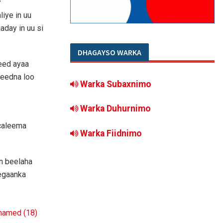
y
iye in uu
day in uu si
DHAGAYSO WARKA
eed ayaa
teedna loo
Warka Subaxnimo
Warka Duhurnimo
 caleema
Warka Fiidnimo
n beelaha
egaanka