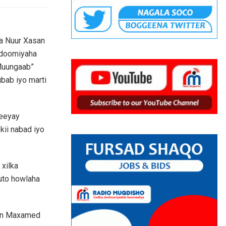
ya Nuur Xasan
Gudoomiyaha
Muungaab”
bab iyo marti
eeyay
kii nabad iyo
xilka
uto howlaha
an Maxamed