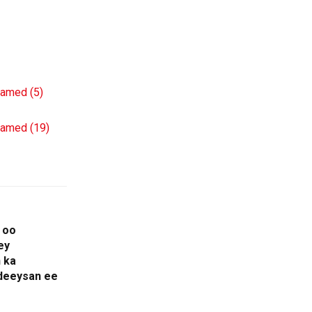
 oo
ey
 ka
ideeysan ee