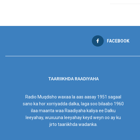
FACEBOOK
TAARIIKHDA RAADIYAHA
Radio Muqdisho waxaa la aas aasay 1951 sagaal
sano ka hor xorriyadda dalka, laga soo bilaabo 1960
ilaa maanta waa Raadiyaha kaliya ee Dalku
leeyahay, wuxuuna leeyahay keyd weyn oo ay ku
jirto taariikhda wadanka.