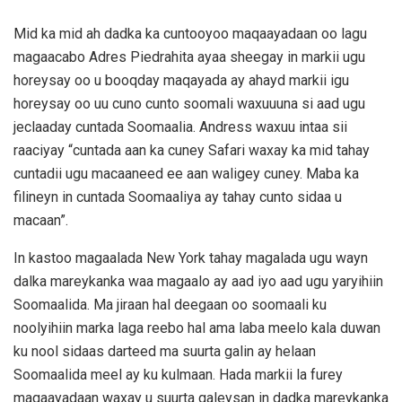
Mid ka mid ah dadka ka cuntooyoo maqaayadaan oo lagu
magaacabo Adres Piedrahita ayaa sheegay in markii ugu
horeysay oo u booqday maqayada ay ahayd markii igu
horeysay oo uu cuno cunto soomali waxuuuna si aad ugu
jeclaaday cuntada Soomaalia. Andress waxuu intaa sii
raaciyay “cuntada aan ka cuney Safari waxay ka mid tahay
cuntadii ugu macaaneed ee aan waligey cuney. Maba ka
filineyn in cuntada Soomaaliya ay tahay cunto sidaa u
macaan”.
In kastoo magaalada New York tahay magalada ugu wayn
dalka mareykanka waa magaalo ay aad iyo aad ugu yaryihiin
Soomaalida. Ma jiraan hal deegaan oo soomaali ku
noolyihiin marka laga reebo hal ama laba meelo kala duwan
ku nool sidaas darteed ma suurta galin ay helaan
Soomaalida meel ay ku kulmaan. Hada markii la furey
maqaayadaan waxay u suurta galeysan in dadka mareykanka