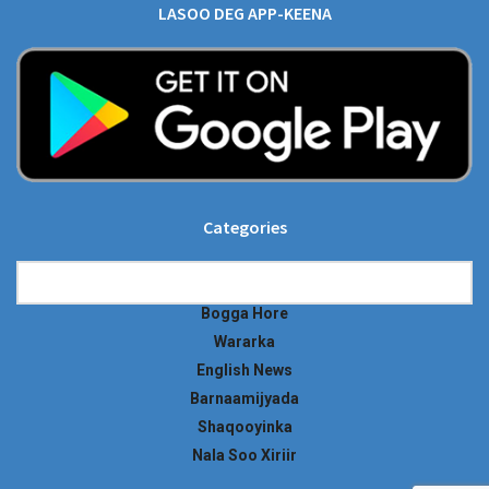
LASOO DEG APP-KEENA
Categories
Categories
Bogga Hore
Wararka
English News
Barnaamijyada
Shaqooyinka
Nala Soo Xiriir