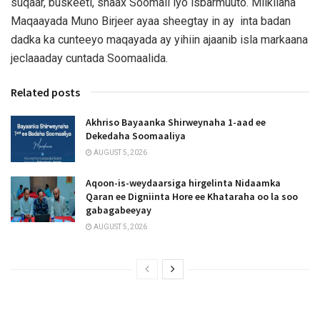
suqaar, buskeeti, shaax Soomali iyo isbarmuuto. Milkilaha
Maqaayada Muno Birjeer ayaa sheegtay in ay inta badan
dadka ka cunteeyo maqayada ay yihiin ajaanib isla markaana
jeclaaaday cuntada Soomaalida.
Related posts
Akhriso Bayaanka Shirweynaha 1-aad ee
Dekedaha Soomaaliya
AUGUST 5, 2026
Aqoon-is-weydaarsiga hirgelinta Nidaamka
Qaran ee Digniinta Hore ee Khataraha oo la soo
gabagabeeyay
AUGUST 5, 2026