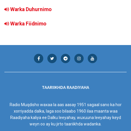
Warka Duhurnimo
Warka Fiidnimo
TAARIIKHDA RAADIYAHA
Radio Muqdisho waxaa la aas aasay 1951 sagaal sano ka hor
xorriyadda dalka, laga soo bilaabo 1960 ilaa maanta waa
Raadiyaha kaliya ee Dalku leeyahay, wuxuuna leeyahay keyd
weyn oo ay ku jirto taariikhda wadanka.