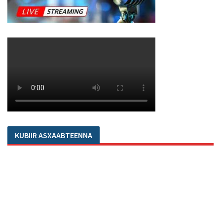
KUBIIR ASXAABTEENNA