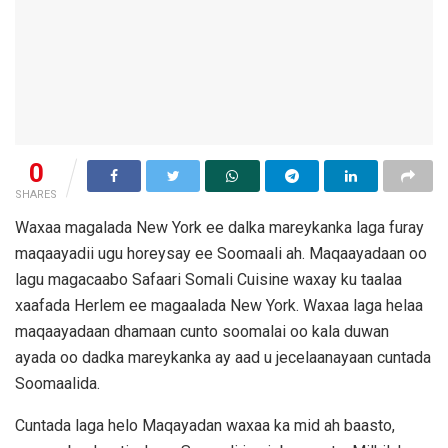
0
SHARES
Waxaa magalada New York ee dalka mareykanka laga furay
maqaayadii ugu horeysay ee Soomaali ah. Maqaayadaan oo
lagu magacaabo Safaari Somali Cuisine waxay ku taalaa
xaafada Herlem ee magaalada New York. Waxaa laga helaa
maqaayadaan dhamaan cunto soomalai oo kala duwan
ayada oo dadka mareykanka ay aad u jecelaanayaan cuntada
Soomaalida.
Cuntada laga helo Maqayadan waxaa ka mid ah baasto,