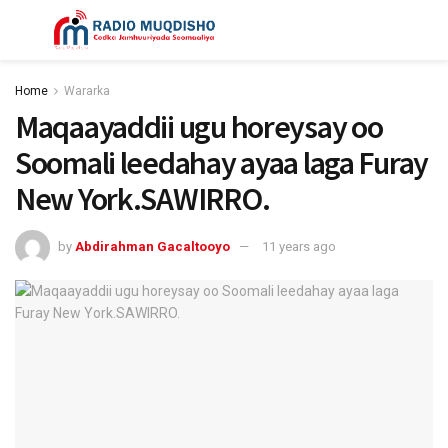
Home
Wararka
Maqaayaddii ugu horeysay oo
Soomali leedahay ayaa laga Furay
New York.SAWIRRO.
by
Abdirahman Gacaltooyo
11 years ago