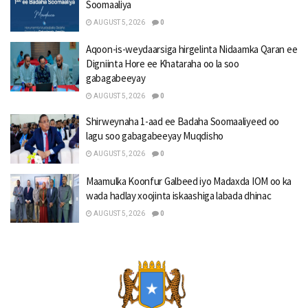
Soomaaliya
AUGUST 5, 2026
0
Aqoon-is-weydaarsiga hirgelinta Nidaamka Qaran ee
Digniinta Hore ee Khataraha oo la soo
gabagabeeyay
AUGUST 5, 2026
0
Shirweynaha 1-aad ee Badaha Soomaaliyeed oo
lagu soo gabagabeeyay Muqdisho
AUGUST 5, 2026
0
Maamulka Koonfur Galbeed iyo Madaxda IOM oo ka
wada hadlay xoojinta iskaashiga labada dhinac
AUGUST 5, 2026
0