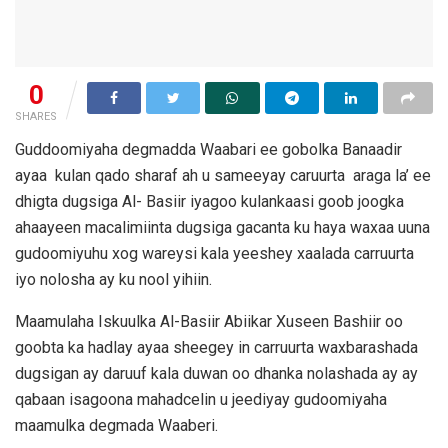
0
SHARES
Guddoomiyaha degmadda Waabari ee gobolka Banaadir
ayaa kulan qado sharaf ah u sameeyay caruurta araga la’ ee
dhigta dugsiga Al- Basiir iyagoo kulankaasi goob joogka
ahaayeen macalimiinta dugsiga gacanta ku haya waxaa uuna
gudoomiyuhu xog wareysi kala yeeshey xaalada carruurta
iyo nolosha ay ku nool yihiin.
Maamulaha Iskuulka Al-Basiir Abiikar Xuseen Bashiir oo
goobta ka hadlay ayaa sheegey in carruurta waxbarashada
dugsigan ay daruuf kala duwan oo dhanka nolashada ay ay
qabaan isagoona mahadcelin u jeediyay gudoomiyaha
maamulka degmada Waaberi.