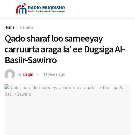
Home
Wararka
Qado sharaf loo sameeyay
carruurta araga la’ ee Dugsiga Al-
Basiir-Sawirro
by
caqiil
11 years ago