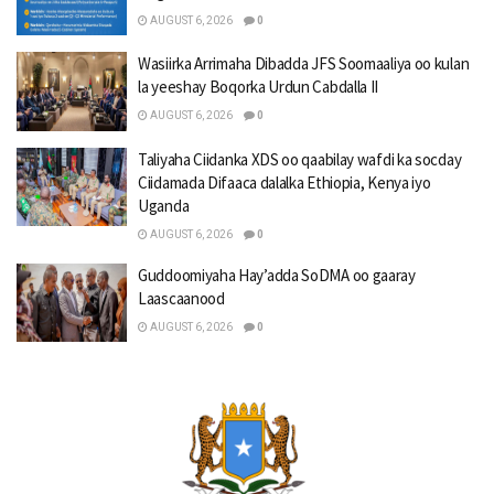
AUGUST 6, 2026
0
Wasiirka Arrimaha Dibadda JFS Soomaaliya oo kulan
la yeeshay Boqorka Urdun Cabdalla II
AUGUST 6, 2026
0
Taliyaha Ciidanka XDS oo qaabilay wafdi ka socday
Ciidamada Difaaca dalalka Ethiopia, Kenya iyo
Uganda
AUGUST 6, 2026
0
Guddoomiyaha Hay’adda SoDMA oo gaaray
Laascaanood
AUGUST 6, 2026
0