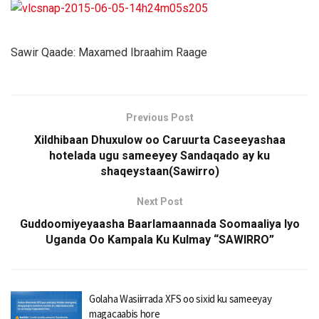
Sawir Qaade: Maxamed Ibraahim Raage
Previous Post
Xildhibaan Dhuxulow oo Caruurta Caseeyashaa
hotelada ugu sameeyey Sandaqado ay ku
shaqeystaan(Sawirro)
Next Post
Guddoomiyeyaasha Baarlamaannada Soomaaliya Iyo
Uganda Oo Kampala Ku Kulmay “SAWIRRO”
Golaha Wasiirrada XFS oo sixid ku sameeyay
magacaabis hore