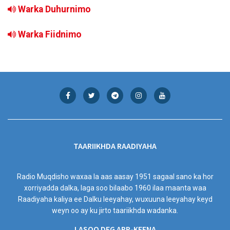
Warka Duhurnimo
Warka Fiidnimo
TAARIIKHDA RAADIYAHA
Radio Muqdisho waxaa la aas aasay 1951 sagaal sano ka hor
xorriyadda dalka, laga soo bilaabo 1960 ilaa maanta waa
Raadiyaha kaliya ee Dalku leeyahay, wuxuuna leeyahay keyd
weyn oo ay ku jirto taariikhda wadanka.
LASOO DEG APP-KEENA