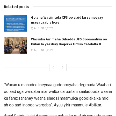
Related posts
Golaha Wasiirrada XFS oo sixid ku sameeyay
magacaabis hore
AUGUST 6, 2026
Wasiirka Arrimaha Dibadda JFS Soomaaliya oo
kulan la yeeshay Boqorka Urdun Cabdalla II
AUGUST 6, 2026
“Waxan u mahadcelineynaa gudoomiyaha degmada Waabari
oo aad uga warqaba mar walba caruurtani xaaladooda waana
ku faraxsanahey waana shaqsi maamulka gobolaka ka mid
ah oo aad inooga warqaba”. Ayuu yirir maamule Abiikar.
Amal Cabdullaahi Axmed waa gabar ka mid ah caruurta araga