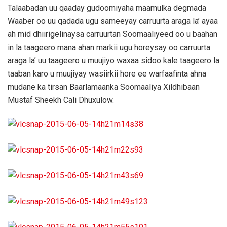
Talaabadan uu qaaday gudoomiyaha maamulka degmada
Waaber oo uu qadada ugu sameeyay carruurta araga la’ ayaa
ah mid dhiirigelinaysa carruurtan Soomaaliyeed oo u baahan
in la taageero mana ahan markii ugu horeysay oo carruurta
araga la’ uu taageero u muujiyo waxaa sidoo kale taageero la
taaban karo u muujiyay wasiirkii hore ee warfaafinta ahna
mudane ka tirsan Baarlamaanka Soomaaliya Xildhibaan
Mustaf Sheekh Cali Dhuxulow.