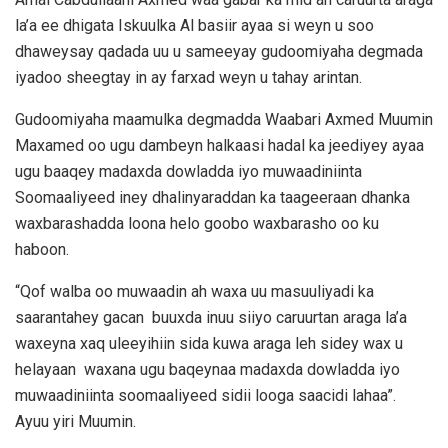
la’a ee dhigata Iskuulka Al basiir ayaa si weyn u soo
dhaweysay qadada uu u sameeyay gudoomiyaha degmada
iyadoo sheegtay in ay farxad weyn u tahay arintan.
Gudoomiyaha maamulka degmadda Waabari Axmed Muumin
Maxamed oo ugu dambeyn halkaasi hadal ka jeediyey ayaa
ugu baaqey madaxda dowladda iyo muwaadiniinta
Soomaaliyeed iney dhalinyaraddan ka taageeraan dhanka
waxbarashadda loona helo goobo waxbarasho oo ku
haboon.
“Qof walba oo muwaadin ah waxa uu masuuliyadi ka
saarantahey gacan buuxda inuu siiyo caruurtan araga la’a
waxeyna xaq uleeyihiin sida kuwa araga leh sidey wax u
helayaan waxana ugu baqeynaa madaxda dowladda iyo
muwaadiniinta soomaaliyeed sidii looga saacidi lahaa”.
Ayuu yiri Muumin.