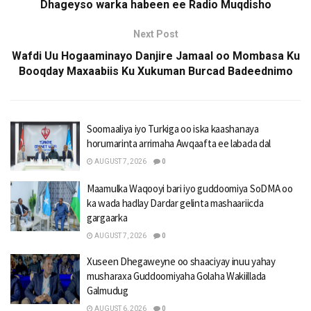
Dhageyso warka habeen ee Radio Muqdisho
Next Post
Wafdi Uu Hogaaminayo Danjire Jamaal oo Mombasa Ku
Booqday Maxaabiis Ku Xukuman Burcad Badeednimo
Soomaaliya iyo Turkiga oo iska kaashanaya
horumarinta arrimaha Awqaafta ee labada dal
AUGUST 7, 2026
0
Maamulka Waqooyi bari iyo guddoomiya SoDMA oo
ka wada hadlay Dardar gelinta mashaariicda
gargaarka
AUGUST 7, 2026
0
Xuseen Dhegaweyne oo shaaciyay inuu yahay
musharaxa Guddoomiyaha Golaha Wakiillada
Galmudug
AUGUST 6, 2026
0