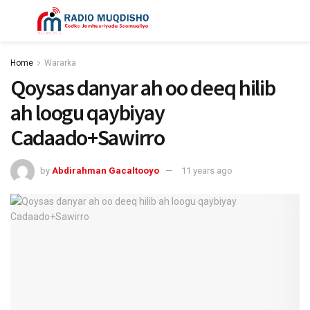
Home
Wararka
Qoysas danyar ah oo deeq hilib
ah loogu qaybiyay
Cadaado+Sawirro
by
Abdirahman Gacaltooyo
11 years ago