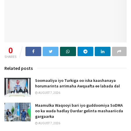
0
SHARES
Related posts
Soomaaliya iyo Turkiga oo iska kaashanaya
horumarinta arrimaha Awqaafta ee labada dal
AUGUST 7, 2026
Maamulka Waqooyi bari iyo guddoomiya SoDMA
oo ka wada hadlay Dardar gelinta mashaariicda
gargaarka
AUGUST 7, 2026