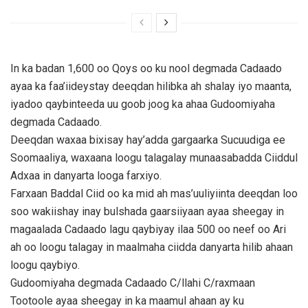
In ka badan 1,600 oo Qoys oo ku nool degmada Cadaado
ayaa ka faa’iideystay deeqdan hilibka ah shalay iyo maanta,
iyadoo qaybinteeda uu goob joog ka ahaa Gudoomiyaha
degmada Cadaado.
Deeqdan waxaa bixisay hay’adda gargaarka Sucuudiga ee
Soomaaliya, waxaana loogu talagalay munaasabadda Ciiddul
Adxaa in danyarta looga farxiyo.
Farxaan Baddal Ciid oo ka mid ah mas’uuliyiinta deeqdan loo
soo wakiishay inay bulshada gaarsiiyaan ayaa sheegay in
magaalada Cadaado lagu qaybiyay ilaa 500 oo neef oo Ari
ah oo loogu talagay in maalmaha ciidda danyarta hilib ahaan
loogu qaybiyo.
Gudoomiyaha degmada Cadaado C/llahi C/raxmaan
Tootoole ayaa sheegay in ka maamul ahaan ay ku