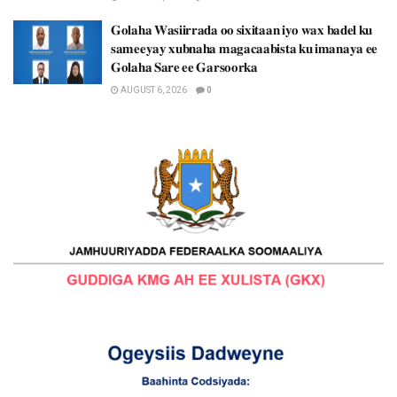
𝐆𝐨𝐥𝐚𝐡𝐚 𝐖𝐚𝐬𝐢𝐢𝐫𝐫𝐚𝐝𝐚 𝐨𝐨 𝐬𝐢𝐱𝐢𝐭𝐚𝐚𝐧 𝐢𝐲𝐨 𝐰𝐚𝐱 𝐛𝐚𝐝𝐞𝐥 𝐤𝐮
𝐬𝐚𝐦𝐞𝐞𝐲𝐚𝐲 𝐱𝐮𝐛𝐧𝐚𝐡𝐚 𝐦𝐚𝐠𝐚𝐜𝐚𝐚𝐛𝐢𝐬𝐭𝐚 𝐤𝐮 𝐢𝐦𝐚𝐧𝐚𝐲𝐚 𝐞𝐞
𝐆𝐨𝐥𝐚𝐡𝐚 𝐒𝐚𝐫𝐞 𝐞𝐞 𝐆𝐚𝐫𝐬𝐨𝐨𝐫𝐤𝐚
AUGUST 6, 2026
0