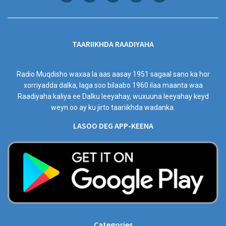
TAARIIKHDA RAADIYAHA
Radio Muqdisho waxaa la aas aasay 1951 sagaal sano ka hor
xorriyadda dalka, laga soo bilaabo 1960 ilaa maanta waa
Raadiyaha kaliya ee Dalku leeyahay, wuxuuna leeyahay keyd
weyn oo ay ku jirto taariikhda wadanka.
LASOO DEG APP-KEENA
Categories