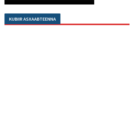
KUBIIR ASXAABTEENNA