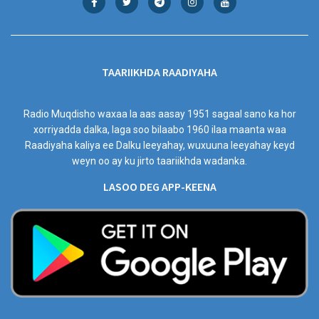
TAARIIKHDA RAADIYAHA
Radio Muqdisho waxaa la aas aasay 1951 sagaal sano ka hor
xorriyadda dalka, laga soo bilaabo 1960 ilaa maanta waa
Raadiyaha kaliya ee Dalku leeyahay, wuxuuna leeyahay keyd
weyn oo ay ku jirto taariikhda wadanka.
LASOO DEG APP-KEENA