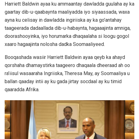
Harriett Baldwin ayaa ku ammaantay dawladda guulaha ay ka
gaartay dib-u-qaabaynta maaliyadda iyo siyaassada, waxa
ayna ku celisay in dawladda ingiriiska ay ka go’antahay
taageerada dadaallada dib-u-habaynta, hagaaajinta amniga,
doorashooyinka, iyo horumarka dhaqaalaha si loogu gogol
xaaro hagaajinta nolosha dadka Soomaaliyeed.
Booqashada wasiir Harriett Baldwin ayaa qeyb ka ahayd
qorshaha dhamaystirka taageero dhaqaala dheeraad ah oo
ra’iisul wasaaraha Ingriiska, Theresa May, ay Soomaaliya u
ballan qaaday intii ay ku gada jirtay socdaal ay ku timid
qaaradda Afrika.