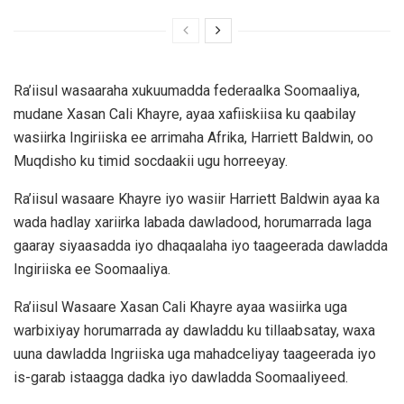
Ra’iisul wasaaraha xukuumadda federaalka Soomaaliya,
mudane Xasan Cali Khayre, ayaa xafiiskiisa ku qaabilay
wasiirka Ingiriiska ee arrimaha Afrika, Harriett Baldwin, oo
Muqdisho ku timid socdaakii ugu horreeyay.
Ra’iisul wasaare Khayre iyo wasiir Harriett Baldwin ayaa ka
wada hadlay xariirka labada dawladood, horumarrada laga
gaaray siyaasadda iyo dhaqaalaha iyo taageerada dawladda
Ingiriiska ee Soomaaliya.
Ra’iisul Wasaare Xasan Cali Khayre ayaa wasiirka uga
warbixiyay horumarrada ay dawladdu ku tillaabsatay, waxa
uuna dawladda Ingriiska uga mahadceliyay taageerada iyo
is-garab istaagga dadka iyo dawladda Soomaaliyeed.