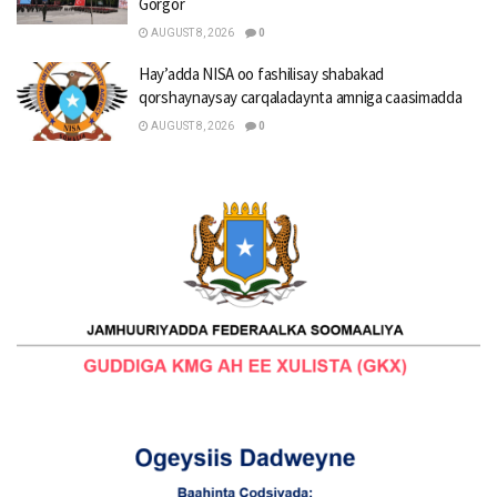
Gorgor
AUGUST 8, 2026
0
Hay’adda NISA oo fashilisay shabakad
qorshaynaysay carqaladaynta amniga caasimadda
AUGUST 8, 2026
0