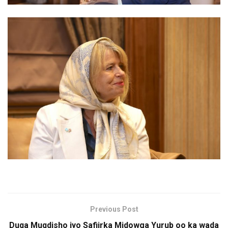
Previous Post
Duqa Muqdisho iyo Safiirka Midowga Yurub oo ka wada