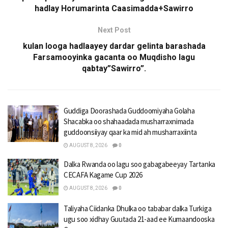
hadlay Horumarinta Caasimadda+Sawirro
Next Post
kulan looga hadlaayey dardar gelinta barashada
Farsamooyinka gacanta oo Muqdisho lagu
qabtay”Sawirro”.
Guddiga Doorashada Guddoomiyaha Golaha
Shacabka oo shahaadada musharraxnimada
guddoonsiiyay qaar ka mid ah musharraxiinta
AUGUST 8, 2026
0
Dalka Rwanda oo lagu soo gabagabeeyay Tartanka
CECAFA Kagame Cup 2026
AUGUST 8, 2026
0
Taliyaha Ciidanka Dhulka oo tababar dalka Turkiga
ugu soo xidhay Guutada 21-aad ee Kumaandooska