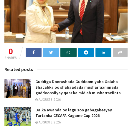
0
SHARES
Related posts
Guddiga Doorashada Guddoomiyaha Golaha
Shacabka oo shahaadada musharraxnimada
guddoonsiiyay qaar ka mid ah musharraxiinta
AUGUST 8, 2026
Dalka Rwanda oo lagu soo gabagabeeyay
Tartanka CECAFA Kagame Cup 2026
AUGUST 8, 2026