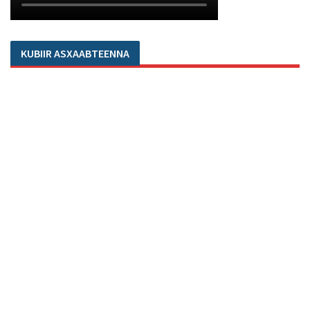
KUBIIR ASXAABTEENNA