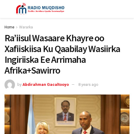
Home
Wararka
Ra’iisul Wasaare Khayre oo
Xafiiskiisa Ku Qaabilay Wasiirka
Ingiriiska Ee Arrimaha
Afrika+Sawirro
by
Abdirahman Gacaltooyo
8 years ago