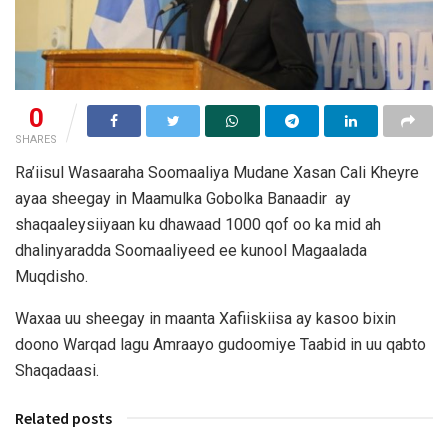
0
SHARES
Ra’iisul Wasaaraha Soomaaliya Mudane Xasan Cali Kheyre
ayaa sheegay in Maamulka Gobolka Banaadir ay
shaqaaleysiiyaan ku dhawaad 1000 qof oo ka mid ah
dhalinyaradda Soomaaliyeed ee kunool Magaalada
Muqdisho.
Waxaa uu sheegay in maanta Xafiiskiisa ay kasoo bixin
doono Warqad lagu Amraayo gudoomiye Taabid in uu qabto
Shaqadaasi.
Related posts