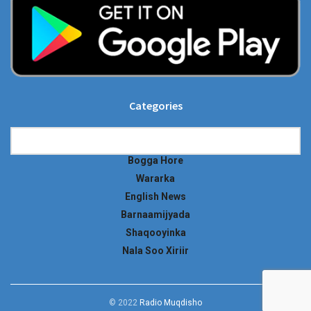
Categories
Categories
Bogga Hore
Wararka
English News
Barnaamijyada
Shaqooyinka
Nala Soo Xiriir
© 2022
Radio Muqdisho