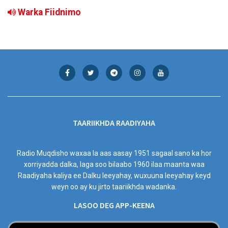
Warka Fiidnimo
TAARIIKHDA RAADIYAHA
Radio Muqdisho waxaa la aas aasay 1951 sagaal sano ka hor
xorriyadda dalka, laga soo bilaabo 1960 ilaa maanta waa
Raadiyaha kaliya ee Dalku leeyahay, wuxuuna leeyahay keyd
weyn oo ay ku jirto taariikhda wadanka.
LASOO DEG APP-KEENA