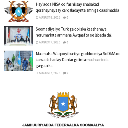
Hay’adda NISA oo fashilisay shabakad
qorshaynaysay carqaladaynta amniga caasimadda
AUGUST 8, 2026
0
Soomaaliya iyo Turkiga oo iska kaashanaya
horumarinta arrimaha Awqaafta ee labada dal
AUGUST 7, 2026
0
Maamulka Waqooyi bari iyo guddoomiya SoDMA oo
ka wada hadlay Dardar gelinta mashaariicda
gargaarka
AUGUST 7, 2026
0