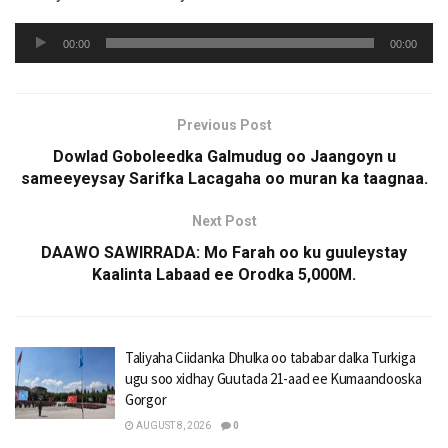
Audio
00:00
00:00
Player
Previous Post
Dowlad Goboleedka Galmudug oo Jaangoyn u
sameeyeysay Sarifka Lacagaha oo muran ka taagnaa.
Next Post
DAAWO SAWIRRADA: Mo Farah oo ku guuleystay
Kaalinta Labaad ee Orodka 5,000M.
Taliyaha Ciidanka Dhulka oo tababar dalka Turkiga
ugu soo xidhay Guutada 21-aad ee Kumaandooska
Gorgor
AUGUST 8, 2026
0