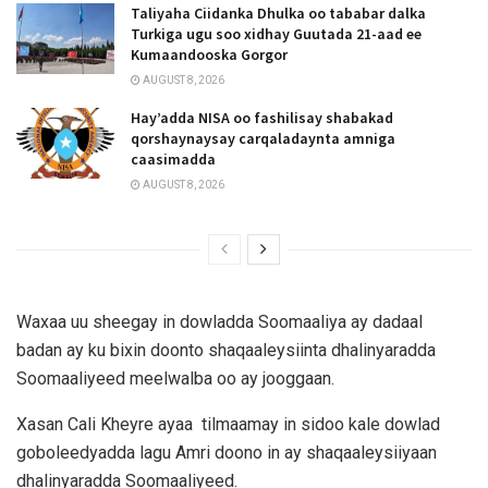
Taliyaha Ciidanka Dhulka oo tababar dalka
Turkiga ugu soo xidhay Guutada 21-aad ee
Kumaandooska Gorgor
AUGUST 8, 2026
Hay’adda NISA oo fashilisay shabakad
qorshaynaysay carqaladaynta amniga
caasimadda
AUGUST 8, 2026
Waxaa uu sheegay in dowladda Soomaaliya ay dadaal
badan ay ku bixin doonto shaqaaleysiinta dhalinyaradda
Soomaaliyeed meelwalba oo ay jooggaan.
Xasan Cali Kheyre ayaa tilmaamay in sidoo kale dowlad
goboleedyadda lagu Amri doono in ay shaqaaleysiiyaan
dhalinyaradda Soomaaliyeed.