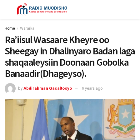
Home
Wararka
Ra’iisul Wasaare Kheyre oo
Sheegay in Dhalinyaro Badan laga
shaqaaleysiin Doonaan Gobolka
Banaadir(Dhageyso).
by
Abdirahman Gacaltooyo
9 years ago