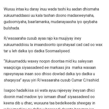
Wuxuu intaa ku daray inuu wada tashi ku aadan dhismaha
xukuumaddaasi uu kala tashan doono madaxweynaha,
gudoomiyaha, baarlamanka, mudanayaasha iyo qeybaha
bulshada.
R/wasaaraha cusub ayaa rajo ka muujiyay iney
xukuumaddiisu la imaandoonto qorshayaal cad cad oo wax
tar u leh dalka iyo dadka Soomaaliyeed.
“Xukuumaddu waxey noqon doontaa mid ku saleysan
waaqiciga siyaasadeed ee markaas jira marka waxaan
rajeeynayaa inaan soo dhiso dowlad dalka iyo dadka u
shaqeysa” ayuu yiri R/wasaaraha cusub Cumar C/rashiid.
Isagoo hadalkiisa sii wata ayuu rajeeyay ineysan dhici
doonin mad madow iyo ismaan dhaaf siyaasadeed oo
keena dib u dhac, wuxuuna taa bedelkeeda sheegay in