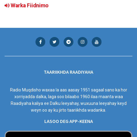
Warka Fiidnimo
TAARIIKHDA RAADIYAHA
Radio Muqdisho waxaa la aas aasay 1951 sagaal sano ka hor
xorriyadda dalka, laga soo bilaabo 1960 ilaa maanta waa
Raadiyaha kaliya ee Dalku leeyahay, wuxuuna leeyahay keyd
weyn oo ay ku jirto taariikhda wadanka.
LASOO DEG APP-KEENA