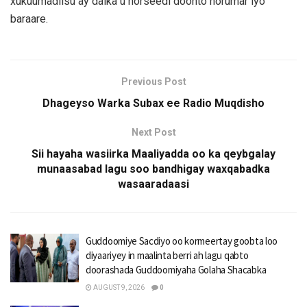
xukuumadiisu ay dalka u horseedi doonto horumar iyo
baraare.
Previous Post
Dhageyso Warka Subax ee Radio Muqdisho
Next Post
Sii hayaha wasiirka Maaliyadda oo ka qeybgalay
munaasabad lagu soo bandhigay waxqabadka
wasaaradaasi
Guddoomiye Sacdiyo oo kormeertay goobta loo
diyaariyey in maalinta berri ah lagu qabto
doorashada Guddoomiyaha Golaha Shacabka
AUGUST 9, 2026
0