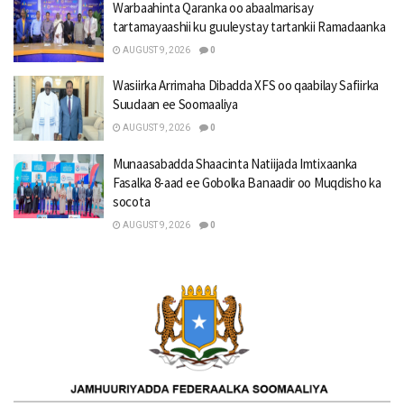
Warbaahinta Qaranka oo abaalmarisay
tartamayaashii ku guuleystay tartankii Ramadaanka
AUGUST 9, 2026
0
Wasiirka Arrimaha Dibadda XFS oo qaabilay Safiirka
Suudaan ee Soomaaliya
AUGUST 9, 2026
0
Munaasabadda Shaacinta Natiijada Imtixaanka
Fasalka 8-aad ee Gobolka Banaadir oo Muqdisho ka
socota
AUGUST 9, 2026
0