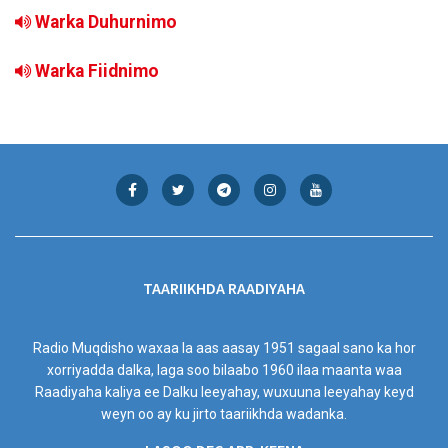
Warka Duhurnimo
Warka Fiidnimo
TAARIIKHDA RAADIYAHA
Radio Muqdisho waxaa la aas aasay 1951 sagaal sano ka hor
xorriyadda dalka, laga soo bilaabo 1960 ilaa maanta waa
Raadiyaha kaliya ee Dalku leeyahay, wuxuuna leeyahay keyd
weyn oo ay ku jirto taariikhda wadanka.