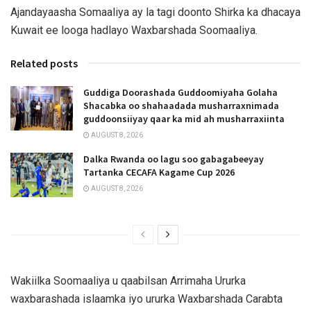
Ajandayaasha Somaaliya ay la tagi doonto Shirka ka dhacaya
Kuwait ee looga hadlayo Waxbarshada Soomaaliya.
Related posts
Guddiga Doorashada Guddoomiyaha Golaha
Shacabka oo shahaadada musharraxnimada
guddoonsiiyay qaar ka mid ah musharraxiinta
AUGUST 8, 2026
Dalka Rwanda oo lagu soo gabagabeeyay
Tartanka CECAFA Kagame Cup 2026
AUGUST 8, 2026
Wakiilka Soomaaliya u qaabilsan Arrimaha Ururka
waxbarashada islaamka iyo ururka Waxbarshada Carabta