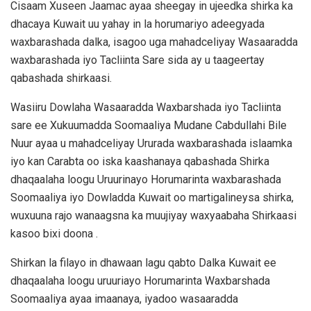
Cisaam Xuseen Jaamac ayaa sheegay in ujeedka shirka ka
dhacaya Kuwait uu yahay in la horumariyo adeegyada
waxbarashada dalka, isagoo uga mahadceliyay Wasaaradda
waxbarashada iyo Tacliinta Sare sida ay u taageertay
qabashada shirkaasi.
Wasiiru Dowlaha Wasaaradda Waxbarshada iyo Tacliinta
sare ee Xukuumadda Soomaaliya Mudane Cabdullahi Bile
Nuur ayaa u mahadceliyay Ururada waxbarashada islaamka
iyo kan Carabta oo iska kaashanaya qabashada Shirka
dhaqaalaha loogu Uruurinayo Horumarinta waxbarashada
Soomaaliya iyo Dowladda Kuwait oo martigalineysa shirka,
wuxuuna rajo wanaagsna ka muujiyay waxyaabaha Shirkaasi
kasoo bixi doona .
Shirkan la filayo in dhawaan lagu qabto Dalka Kuwait ee
dhaqaalaha loogu uruuriayo Horumarinta Waxbarshada
Soomaaliya ayaa imaanaya, iyadoo wasaaradda