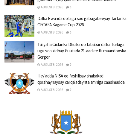
AUGUST 8, 2026
0
Dalka Rwanda oo lagu soo gabagabeeyay Tartanka
CECAFA Kagame Cup 2026
AUGUST 8, 2026
0
Taliyaha Ciidanka Dhulka oo tababar dalka Turkiga
ugu soo xidhay Guutada 21-aad ee Kumaandooska
Gorgor
AUGUST 8, 2026
0
Hay’adda NISA oo fashilisay shabakad
qorshaynaysay carqaladaynta amniga caasimadda
AUGUST 8, 2026
0