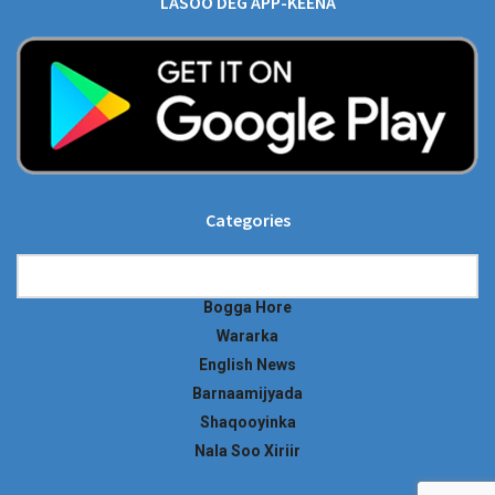
LASOO DEG APP-KEENA
Categories
Categories
Bogga Hore
Wararka
English News
Barnaamijyada
Shaqooyinka
Nala Soo Xiriir