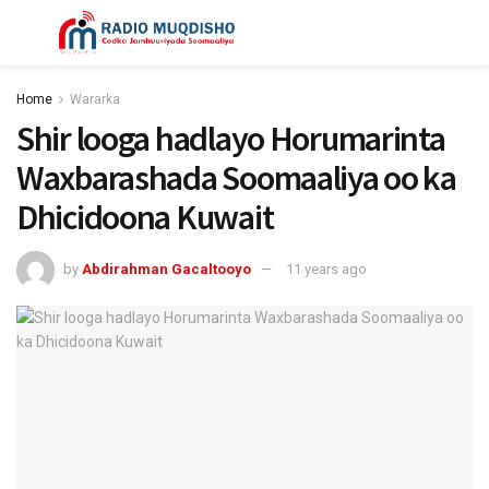
Home
Wararka
Shir looga hadlayo Horumarinta
Waxbarashada Soomaaliya oo ka
Dhicidoona Kuwait
by
Abdirahman Gacaltooyo
11 years ago