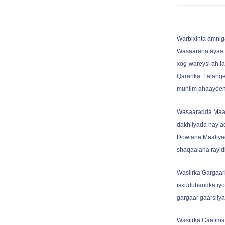
Warbixinta amnig
Wasaaraha ayaa 
xog-wareysi ah l
Qaranka. Falanqe
muhiim ahaayeen,
Wasaaradda Maal
dakhliyada hay’a
Dowlaha Maaliyad
shaqaalaha rayid
Wasiirka Gargaar
iskudubaridka iyo
gargaar gaarsiiy
Wasiirka Caafima