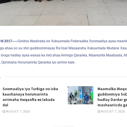
riil 2017—–
Golaha Wasiirada ee Xukuumada Federaalka Soomaaliya ayaa maant
diga ahaa oo uu shir-guddoominayay Ra’iisal Wasaaraha Xukuumada Mudane Xasa
 looga hadlay ayaa waxaa ka mid ahaa Amniga Qaranka, Maareynta Maaliyada, A
 Qorshaha Horumarinta Qaranka iyo arrimo kale.
s
Soomaaliya iyo Turkiga oo iska
Maamulka Waqooy
kaashanaya horumarinta
guddoomiya SoD
arrimaha Awqaafta ee labada
hadlay Dardar g
dal
mashaariicda g
AUGUST 7, 2026
AUGUST 7, 2026