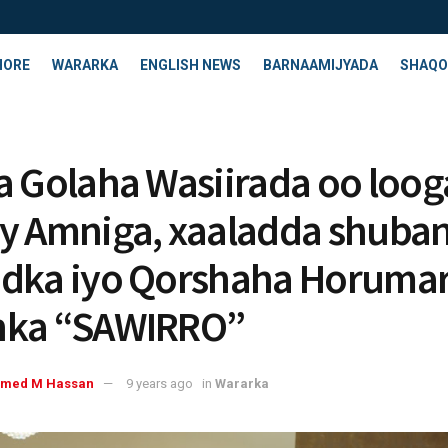
HORE
WARARKA
ENGLISH NEWS
BARNAAMIJYADA
SHAQO
a Golaha Wasiirada oo loog
y Amniga, xaaladda shuban
dka iyo Qorshaha Horumar
nka “SAWIRRO”
med M Hassan
9 years ago
in
Wararka