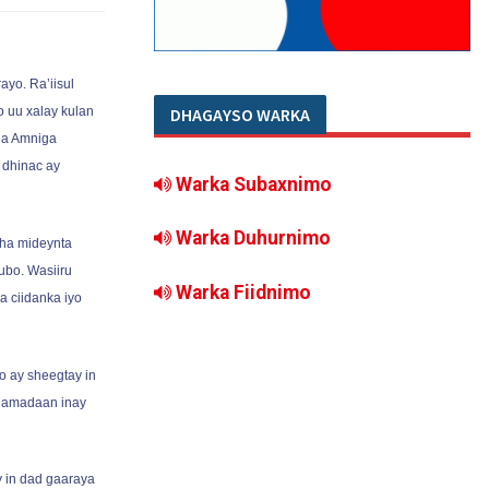
yo. Ra’iisul
DHAGAYSO WARKA
 uu xalay kulan
ha Amniga
 dhinac ay
Warka Subaxnimo
Warka Duhurnimo
ha mideynta
ubo. Wasiiru
Warka Fiidnimo
 ciidanka iyo
o ay sheegtay in
a Ramadaan inay
 in dad gaaraya