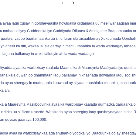
a ayaa lagu xusay in qorsheyaasha howlgalka ciidamada uu meel wanaagsan mara
u mahadceliyey Guddoonka iyo Guddiyada Difaaca & Amniga ee Baarlamaanka oo
a qaatay, iyadoo baarlamaanku uu si furfuran ula xisaabtamay Xukuumada Qorsha
yn dheer ka dib, waxaa la isla gartay in macluumaadka la wada wadaagay labada
 laguna ballamay in waxii tallooyin ah la wada wadaago.
iyadda ayaa ka warbixisay xaalada Maamulka & Maareynta Maaliyada iyo qorsha
daha kala duwan oo dhammaan lagu ballamay in khasnada dowladda lagu soo sh
a ayaa sheegay in mudnaanta koowaad ay siiyaan raashinka ciidanka, mushaarka
ka ah.
ka & Maareynta Masiibooyinka ayaa ka warbixisay xaalada gurmadka gargaarka o
 xiriirka uu si fiican u socdo. Wasiirada ayaa sheegtay inay qorsheynayaan bish
aan qoysas gaaraya 100,000.
adka ayaa ka warbixisay xaalada shuban-biyoodka iyo Daacuunka oo ay sheegtay