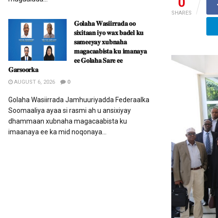
0
SHARES
𝐆𝐨𝐥𝐚𝐡𝐚 𝐖𝐚𝐬𝐢𝐢𝐫𝐫𝐚𝐝𝐚 𝐨𝐨
𝐬𝐢𝐱𝐢𝐭𝐚𝐚𝐧 𝐢𝐲𝐨 𝐰𝐚𝐱 𝐛𝐚𝐝𝐞𝐥 𝐤𝐮
𝐬𝐚𝐦𝐞𝐞𝐲𝐚𝐲 𝐱𝐮𝐛𝐧𝐚𝐡𝐚
𝐦𝐚𝐠𝐚𝐜𝐚𝐚𝐛𝐢𝐬𝐭𝐚 𝐤𝐮 𝐢𝐦𝐚𝐧𝐚𝐲𝐚
𝐞𝐞 𝐆𝐨𝐥𝐚𝐡𝐚 𝐒𝐚𝐫𝐞 𝐞𝐞
𝐆𝐚𝐫𝐬𝐨𝐨𝐫𝐤𝐚
AUGUST 6, 2026
0
Golaha Wasiirrada Jamhuuriyadda Federaalka
Soomaaliya ayaa si rasmi ah u ansixiyay
dhammaan xubnaha magacaabista ku
imaanaya ee ka mid noqonaya...