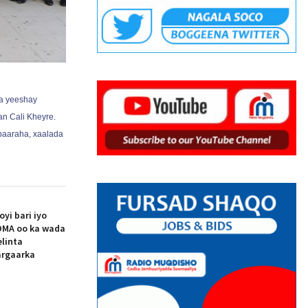
a yeeshay
n Cali Kheyre.
baaraha, xaalada
i bari iyo
MA oo ka wada
elinta
argaarka