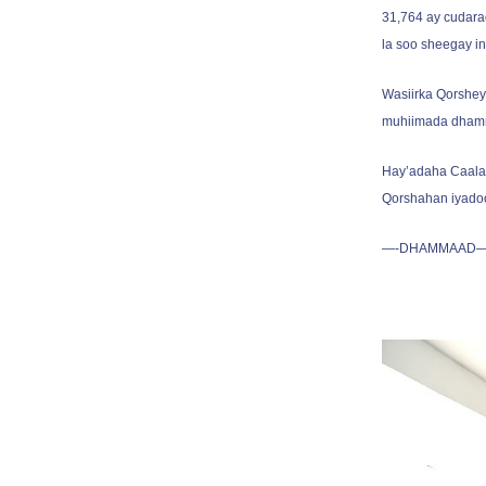
31,764 ay cudara
la soo sheegay in
Wasiirka Qorshey
muhiimada dhamm
Hay’adaha Caala
Qorshahan iyado
—-DHAMMAAD—