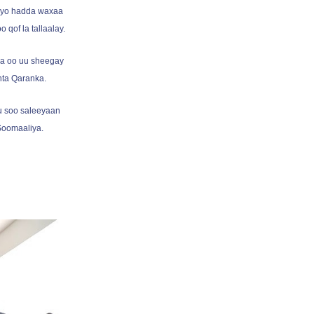
 iyo hadda waxaa
 qof la tallaalay.
ka oo uu sheegay
ta Qaranka.
u soo saleeyaan
Soomaaliya.