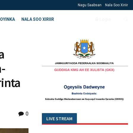
Nagu Saabsan
Nala Soo Xiriir
OYINKA
NALA SOO XIRIIR
Login
a
-
inta
0
LIVE STREAM