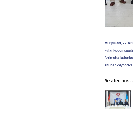
Muqdisho, 27 Ab
kulankoodii caa
Arrimaha kulanka
shuban-biyoodka,
Related post