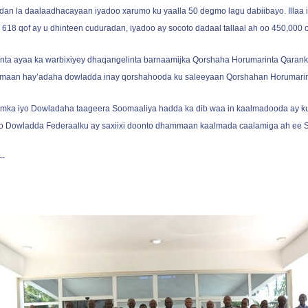
dan la daalaadhacayaan iyadoo xarumo ku yaalla 50 degmo lagu dabiibayo. Illaa
 618 qof ay u dhinteen cuduradan, iyadoo ay socoto dadaal tallaal ah oo 450,000 oo
nta ayaa ka warbixiyey dhaqangelinta barnaamijka Qorshaha Horumarinta Qaran
aan hay’adaha dowladda inay qorshahooda ku saleeyaan Qorshahan Horumarin
mka iyo Dowladaha taageera Soomaaliya hadda ka dib waa in kaalmadooda ay k
o Dowladda Federaalku ay saxiixi doonto dhammaan kaalmada caalamiga ah ee 
-