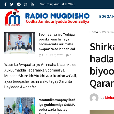
Saturday, August 8, 2026
BOGGA 
Home
Wararka
Soomaaliya iyo Turkiga
oo iska kaashanaya
Shirk
horumarinta arrimaha
Awqaafta ee labada dal
hadla
AUGUST 7, 2026
0
Wasiirka Awqaafta iyo Arrimaha Islaamka ee
biyoo
Xukuumadda Federaalka Soomaaliya,
Mudane 𝗦𝗵𝗲𝗲𝗸𝗵𝗠𝘂𝗸𝗵𝘁𝗮𝗮𝗿𝗥𝗼𝗼𝗯𝗼𝘄𝗖𝗮𝗹𝗶,
Qara
ayaa booqasho rasmi ah ku tagay Xarunta
Hay’adda Awqaafta...
by
Moha
Maamulka Waqooyi bari
iyo guddoomiya SoDMA
oo ka wada hadlay