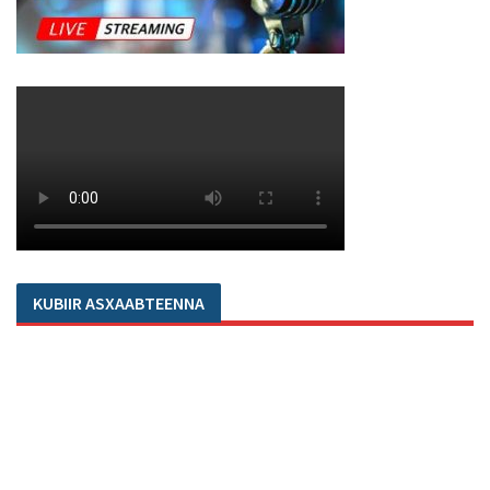
KUBIIR ASXAABTEENNA