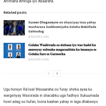
Arrimaha Amniga iyo Abaaraha.
Related posts
Xuseen Dhegaweyne oo shaaciyay inuu yahay
musharaxa Guddoomiyaha Golaha Wakiillada
Galmudug
AUGUST 6, 2026
𝐆𝐨𝐥𝐚𝐡𝐚 𝐖𝐚𝐬𝐢𝐢𝐫𝐫𝐚𝐝𝐚 𝐨𝐨 𝐬𝐢𝐱𝐢𝐭𝐚𝐚𝐧 𝐢𝐲𝐨 𝐰𝐚𝐱 𝐛𝐚𝐝𝐞𝐥 𝐤𝐮
𝐬𝐚𝐦𝐞𝐞𝐲𝐚𝐲 𝐱𝐮𝐛𝐧𝐚𝐡𝐚 𝐦𝐚𝐠𝐚𝐜𝐚𝐚𝐛𝐢𝐬𝐭𝐚 𝐤𝐮 𝐢𝐦𝐚𝐧𝐚𝐲𝐚 𝐞𝐞
𝐆𝐨𝐥𝐚𝐡𝐚 𝐒𝐚𝐫𝐞 𝐞𝐞 𝐆𝐚𝐫𝐬𝐨𝐨𝐫𝐤𝐚
AUGUST 6, 2026
Ugu horeyn Ra’iisal Wasaaraha oo furay shirka ayaa ku
wargeliyay Wasiirada in shacabku uga fadhiyo Xukuumada
howl adag oo hufan, loona baahan yahay in laga dhabeeyo