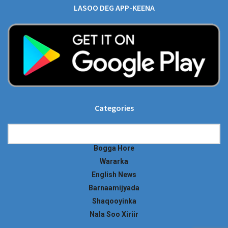
LASOO DEG APP-KEENA
Categories
Categories
Bogga Hore
Wararka
English News
Barnaamijyada
Shaqooyinka
Nala Soo Xiriir