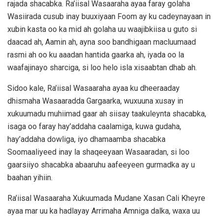
rajada shacabka. Ra’iisal Wasaaraha ayaa faray golaha
Wasiirada cusub inay buuxiyaan Foom ay ku cadeynayaan in
xubin kasta oo ka mid ah golaha uu waajibkiisa u guto si
daacad ah, Aamin ah, ayna soo bandhigaan macluumaad
rasmi ah oo ku aaadan hantida gaarka ah, iyada oo la
waafajinayo sharciga, si loo helo isla xisaabtan dhab ah.
Sidoo kale, Ra’iisal Wasaaraha ayaa ku dheeraaday
dhismaha Wasaaradda Gargaarka, wuxuuna xusay in
xukuumadu muhiimad gaar ah siisay taakuleynta shacabka,
isaga oo faray hay’addaha caalamiga, kuwa gudaha,
hay’addaha dowliga, iyo dhamaamba shacabka
Soomaaliyeed inay la shaqeeyaan Wasaaradan, si loo
gaarsiiyo shacabka abaaruhu aafeeyeen gurmadka ay u
baahan yihiin.
Ra’iisal Wasaaraha Xukuumada Mudane Xasan Cali Kheyre
ayaa mar uu ka hadlayay Arrimaha Amniga dalka, waxa uu