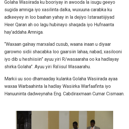
Golaha Wasiirada ku booriyay in awooda la isugu geeyo
sugida amniga iyo xasilinta dalka, wuxuuna carabka ku
adkeeyey in loo baahan yahay in la dejiyo Istaraatiijiyad
Heer Qaran ah oo lagu hubinayo shaqada iyo Hufnaanta
hay’addaha Amniga.
“Waxaan galnay marxalad cusub, waana inaan u diyaar
garowno sidii shacabka loo gaarsiin lahaa, nabad, xasilooni
iyo dib u heshiisiin” ayuu yiri R/wasaaraha oo ka hadlayay
shirka Golaha”. Ayuu yiri Ra’iisul Wasaarahu.
Markii uu soo dhamaaday kulanka Golaha Wasiirada ayaa
waxaa Warbaahinta la hadlay Wasiirka Warfaafinta iyo
Hanuuninta dadweynaha Eng. Cabdiraxmaan Cumar Cismaan.