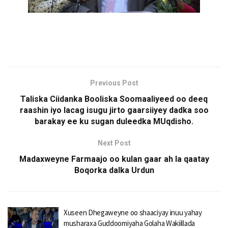
Previous Post
Taliska Ciidanka Booliska Soomaaliyeed oo deeq
raashin iyo lacag isugu jirto gaarsiiyey dadka soo
barakay ee ku sugan duleedka MUqdisho.
Next Post
Madaxweyne Farmaajo oo kulan gaar ah la qaatay
Boqorka dalka Urdun
Xuseen Dhegaweyne oo shaaciyay inuu yahay
musharaxa Guddoomiyaha Golaha Wakiillada