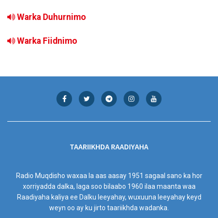
Warka Duhurnimo
Warka Fiidnimo
TAARIIKHDA RAADIYAHA
Radio Muqdisho waxaa la aas aasay 1951 sagaal sano ka hor
xorriyadda dalka, laga soo bilaabo 1960 ilaa maanta waa
Raadiyaha kaliya ee Dalku leeyahay, wuxuuna leeyahay keyd
weyn oo ay ku jirto taariikhda wadanka.