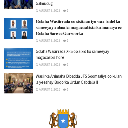
Galmudug
AUGUST 6, 2026
0
𝐆𝐨𝐥𝐚𝐡𝐚 𝐖𝐚𝐬𝐢𝐢𝐫𝐫𝐚𝐝𝐚 𝐨𝐨 𝐬𝐢𝐱𝐢𝐭𝐚𝐚𝐧 𝐢𝐲𝐨 𝐰𝐚𝐱 𝐛𝐚𝐝𝐞𝐥 𝐤𝐮
𝐬𝐚𝐦𝐞𝐞𝐲𝐚𝐲 𝐱𝐮𝐛𝐧𝐚𝐡𝐚 𝐦𝐚𝐠𝐚𝐜𝐚𝐚𝐛𝐢𝐬𝐭𝐚 𝐤𝐮 𝐢𝐦𝐚𝐧𝐚𝐲𝐚 𝐞𝐞
𝐆𝐨𝐥𝐚𝐡𝐚 𝐒𝐚𝐫𝐞 𝐞𝐞 𝐆𝐚𝐫𝐬𝐨𝐨𝐫𝐤𝐚
AUGUST 6, 2026
0
Golaha Wasiirrada XFS oo sixid ku sameeyay
magacaabis hore
AUGUST 6, 2026
0
Wasiirka Arrimaha Dibadda JFS Soomaaliya oo kulan
la yeeshay Boqorka Urdun Cabdalla II
AUGUST 6, 2026
0