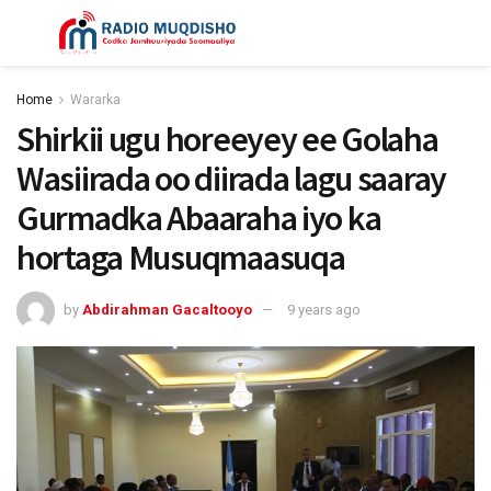
Home
Wararka
Shirkii ugu horeeyey ee Golaha
Wasiirada oo diirada lagu saaray
Gurmadka Abaaraha iyo ka
hortaga Musuqmaasuqa
by
Abdirahman Gacaltooyo
9 years ago