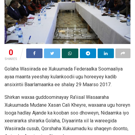
0
SHARES
Golaha Wasiirada ee Xukuumada Federaalka Soomaaliya
ayaa maanta yeeshay kulankoodii ugu horeeyey kadib
ansixintii Baarlamaanka ee shalay 29 Maarso 2017.
Shirkan waxaa guddoominayay Ra’iisal Wasaaraha
Xukuumada Mudane Xasan Cali Kheyre, waxaana ugu horeyn
looga hadlay Ajande ka kooban soo dhoweyn, Nidaamka iyo
xeerararka shirarka Golaha, Diyaarinta xil la wareegida
Wasiirada cusub, Qorshaha Xukuumadu ku shaqeyn doonto,