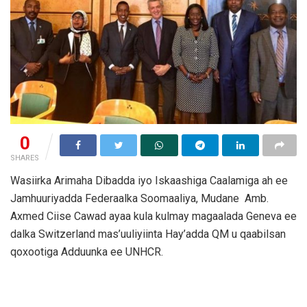
0
SHARES
Wasiirka Arimaha Dibadda iyo Iskaashiga Caalamiga ah ee
Jamhuuriyadda Federaalka Soomaaliya, Mudane Amb.
Axmed Ciise Cawad ayaa kula kulmay magaalada Geneva ee
dalka Switzerland mas’uuliyiinta Hay’adda QM u qaabilsan
qoxootiga Adduunka ee UNHCR.