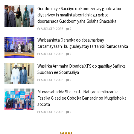
Guddoomiye Sacdiyo oo kormeertay goobta loo
diyaariyey in maalinta berri ah lagu qabto
doorashada Guddoomiyaha Golaha Shacabka
AUGUST 9, 2026
0
Warbaahinta Qaranka oo abaalmarisay
tartamayaashii ku guuleystay tartankii Ramadaanka
AUGUST 9, 2026
0
Wasiirka Arrimaha Dibadda XFS oo qaabilay Safiirka
Suudaan ee Soomaaliya
AUGUST 9, 2026
0
Munaasabadda Shaacinta Natiijada Imtixaanka
Fasalka 8-aad ee Gobolka Banaadir oo Muqdisho ka
socota
AUGUST 9, 2026
0