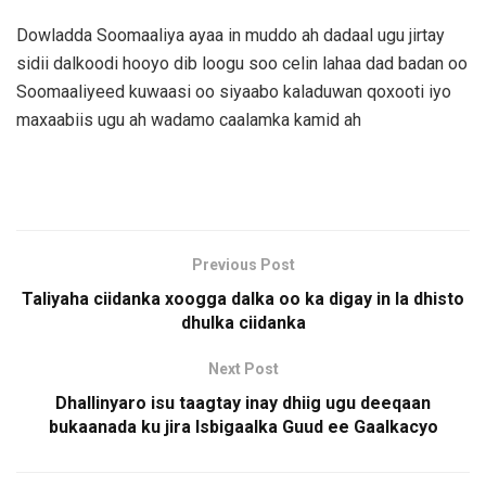
Dowladda Soomaaliya ayaa in muddo ah dadaal ugu jirtay
sidii dalkoodi hooyo dib loogu soo celin lahaa dad badan oo
Soomaaliyeed kuwaasi oo siyaabo kaladuwan qoxooti iyo
maxaabiis ugu ah wadamo caalamka kamid ah
Previous Post
Taliyaha ciidanka xoogga dalka oo ka digay in la dhisto
dhulka ciidanka
Next Post
Dhallinyaro isu taagtay inay dhiig ugu deeqaan
bukaanada ku jira Isbigaalka Guud ee Gaalkacyo