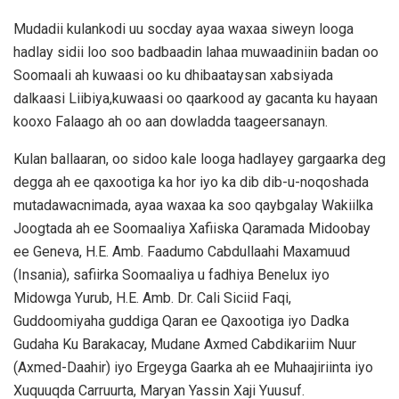
Mudadii kulankodi uu socday ayaa waxaa siweyn looga
hadlay sidii loo soo badbaadin lahaa muwaadiniin badan oo
Soomaali ah kuwaasi oo ku dhibaataysan xabsiyada
dalkaasi Liibiya,kuwaasi oo qaarkood ay gacanta ku hayaan
kooxo Falaago ah oo aan dowladda taageersanayn.
Kulan ballaaran, oo sidoo kale looga hadlayey gargaarka deg
degga ah ee qaxootiga ka hor iyo ka dib dib-u-noqoshada
mutadawacnimada, ayaa waxaa ka soo qaybgalay Wakiilka
Joogtada ah ee Soomaaliya Xafiiska Qaramada Midoobay
ee Geneva, H.E. Amb. Faadumo Cabdullaahi Maxamuud
(Insania), safiirka Soomaaliya u fadhiya Benelux iyo
Midowga Yurub, H.E. Amb. Dr. Cali Siciid Faqi,
Guddoomiyaha guddiga Qaran ee Qaxootiga iyo Dadka
Gudaha Ku Barakacay, Mudane Axmed Cabdikariim Nuur
(Axmed-Daahir) iyo Ergeyga Gaarka ah ee Muhaajiriinta iyo
Xuquuqda Carruurta, Maryan Yassin Xaji Yuusuf.