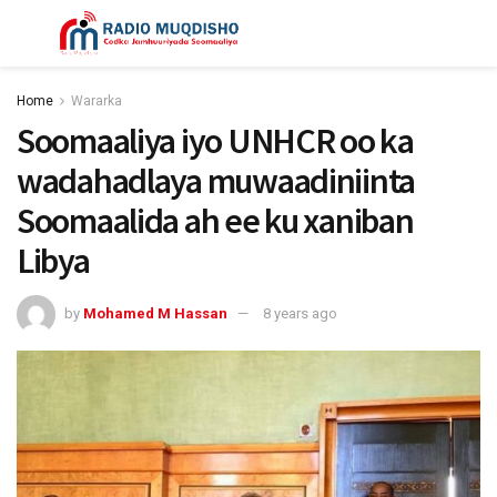
Home
Wararka
Soomaaliya iyo UNHCR oo ka
wadahadlaya muwaadiniinta
Soomaalida ah ee ku xaniban
Libya
by
Mohamed M Hassan
8 years ago