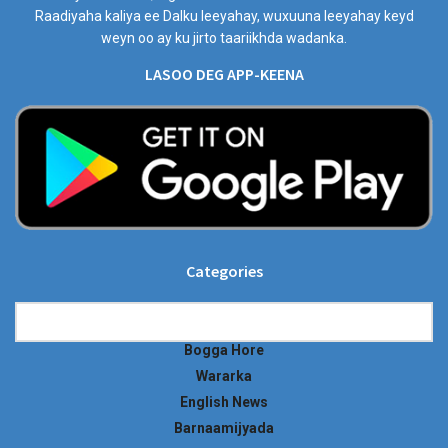
Raadiyaha kaliya ee Dalku leeyahay, wuxuuna leeyahay keyd
weyn oo ay ku jirto taariikhda wadanka.
LASOO DEG APP-KEENA
Categories
Categories
Bogga Hore
Wararka
English News
Barnaamijyada