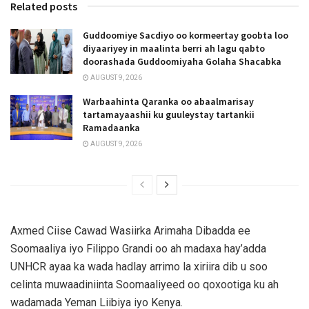
Related posts
Guddoomiye Sacdiyo oo kormeertay goobta loo
diyaariyey in maalinta berri ah lagu qabto
doorashada Guddoomiyaha Golaha Shacabka
AUGUST 9, 2026
Warbaahinta Qaranka oo abaalmarisay
tartamayaashii ku guuleystay tartankii
Ramadaanka
AUGUST 9, 2026
Axmed Ciise Cawad Wasiirka Arimaha Dibadda ee
Soomaaliya iyo Filippo Grandi oo ah madaxa hay’adda
UNHCR ayaa ka wada hadlay arrimo la xiriira dib u soo
celinta muwaadiniinta Soomaaliyeed oo qoxootiga ku ah
wadamada Yeman Liibiya iyo Kenya.