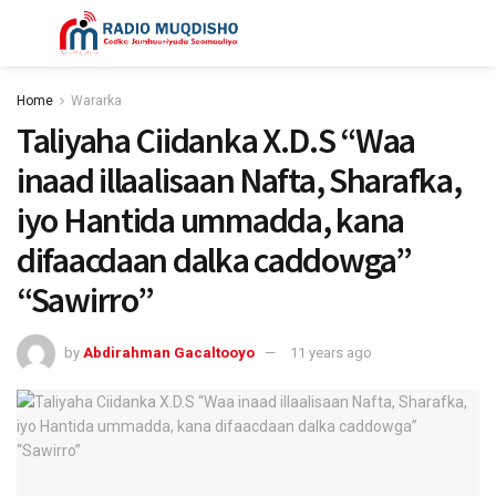
Home
Wararka
Taliyaha Ciidanka X.D.S “Waa
inaad illaalisaan Nafta, Sharafka,
iyo Hantida ummadda, kana
difaacdaan dalka caddowga”
“Sawirro”
by
Abdirahman Gacaltooyo
11 years ago