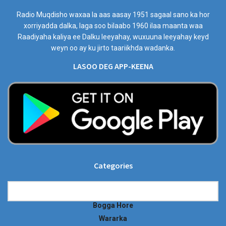
Radio Muqdisho waxaa la aas aasay 1951 sagaal sano ka hor
xorriyadda dalka, laga soo bilaabo 1960 ilaa maanta waa
Raadiyaha kaliya ee Dalku leeyahay, wuxuuna leeyahay keyd
weyn oo ay ku jirto taariikhda wadanka.
LASOO DEG APP-KEENA
Categories
Categories
Bogga Hore
Wararka