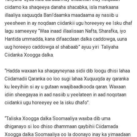
ciidamo ka shaqeeya danaha shacabka, isla markaana
illaaliya xaquuqda Bani’daamka maadaama ay nasiib u
yeesheen in ay noqdaan ciidankii ugu horeeyey ee Isku dhaf
lagu sameeyey “Waa inaad illaalisaan Nafta, Sharafka, iyo
Hantida ummadda, kana difaacdaan dalka caddowga, uuna
uug horeeyo caddowga al shabaab” ayuu yiri Taliyaha
Ciidanka Xoogga dalka.
“Hadda waxaan ka shaqayneynaa sidii dib loogu dhisi lahaa
Ciidamadii Qaranka oo loo sugi lahaa Xuquuqda ay qaranka
ku leeyihiin si ay u gutaan waajibaadkooda qaran. Waxaan
idiin sheegayaa in aad nasiib u yeelateen in aad noqotaan
ciidankii ugu horeeyey ee la isku dhafo”.
“Taliska Xoogga dalka Soomaaliya waxba dib uma
dhiganayo si loo dhiso dhammaan qaybihii Ciidamada
Xoogga dalka Soomaaliya oo la doonayo inay ka yimaadaan