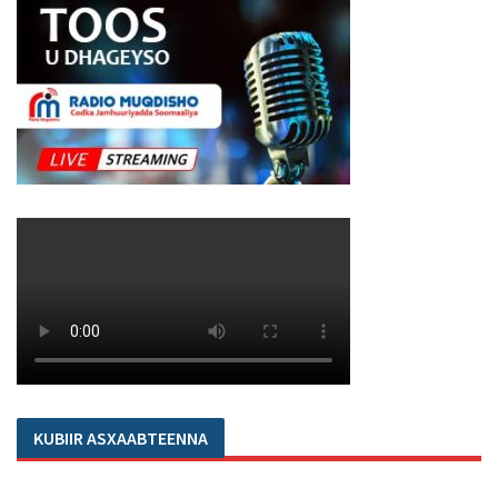
KUBIIR ASXAABTEENNA