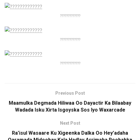
?????????????
?????????????
?????????????
Previous Post
Maamulka Degmada Hiliwaa Oo Dayactir Ka Bilaabay
Wadada Isku Xirta Isgoyska Sos Iyo Waxarcade
Next Post
Ra’isul Wasaare Ku Xigeenka Dalka Oo Hey’adaha
Qaramada Midoobay Kala Hadlay Arrimaha Roobabka