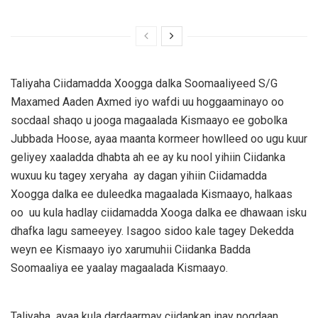
Taliyaha Ciidamadda Xoogga dalka Soomaaliyeed S/G
Maxamed Aaden Axmed iyo wafdi uu hoggaaminayo oo
socdaal shaqo u jooga magaalada Kismaayo ee gobolka
Jubbada Hoose, ayaa maanta kormeer howlleed oo ugu kuur
geliyey xaaladda dhabta ah ee ay ku nool yihiin Ciidanka
wuxuu ku tagey xeryaha ay dagan yihiin Ciidamadda
Xoogga dalka ee duleedka magaalada Kismaayo, halkaas
oo uu kula hadlay ciidamadda Xooga dalka ee dhawaan isku
dhafka lagu sameeyey. Isagoo sidoo kale tagey Dekedda
weyn ee Kismaayo iyo xarumuhii Ciidanka Badda
Soomaaliya ee yaalay magaalada Kismaayo.
Taliyaha ayaa kula dardaarmay ciidankan inay noqdaan