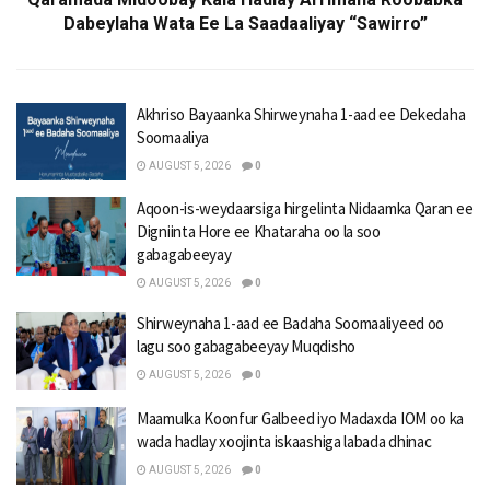
Dabeylaha Wata Ee La Saadaaliyay “Sawirro”
Akhriso Bayaanka Shirweynaha 1-aad ee Dekedaha
Soomaaliya
AUGUST 5, 2026
0
Aqoon-is-weydaarsiga hirgelinta Nidaamka Qaran ee
Digniinta Hore ee Khataraha oo la soo
gabagabeeyay
AUGUST 5, 2026
0
Shirweynaha 1-aad ee Badaha Soomaaliyeed oo
lagu soo gabagabeeyay Muqdisho
AUGUST 5, 2026
0
Maamulka Koonfur Galbeed iyo Madaxda IOM oo ka
wada hadlay xoojinta iskaashiga labada dhinac
AUGUST 5, 2026
0