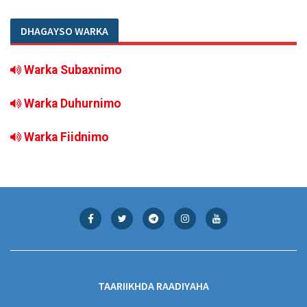
DHAGAYSO WARKA
Warka Subaxnimo
Warka Duhurnimo
Warka Fiidnimo
TAARIIKHDA RAADIYAHA