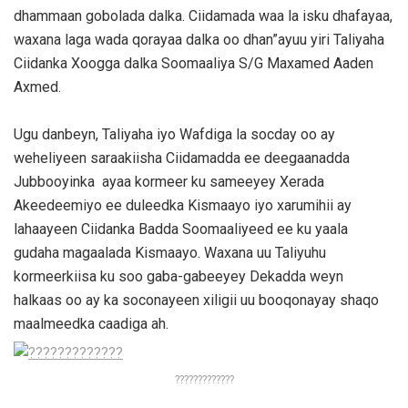
dhammaan gobolada dalka. Ciidamada waa la isku dhafayaa,
waxana laga wada qorayaa dalka oo dhan”ayuu yiri Taliyaha
Ciidanka Xoogga dalka Soomaaliya S/G Maxamed Aaden
Axmed.
Ugu danbeyn, Taliyaha iyo Wafdiga la socday oo ay
weheliyeen saraakiisha Ciidamadda ee deegaanadda
Jubbooyinka ayaa kormeer ku sameeyey Xerada
Akeedeemiyo ee duleedka Kismaayo iyo xarumihii ay
lahaayeen Ciidanka Badda Soomaaliyeed ee ku yaala
gudaha magaalada Kismaayo. Waxana uu Taliyuhu
kormeerkiisa ku soo gaba-gabeeyey Dekadda weyn
halkaas oo ay ka soconayeen xiligii uu booqonayay shaqo
maalmeedka caadiga ah.
?????????????