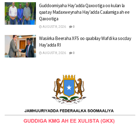
Guddoomiyaha Hay’adda Qaxootiga oo kulan la
qaatay Madaxweynaha Hay’adda Caalamiga ah ee
Qaxootiga
AUGUST 8, 2026
0
Wasiirka Beeraha XFS oo qaabilay Wafdi ka socday
Hay’adda RI
AUGUST 8, 2026
0