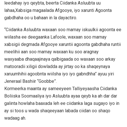
leedahay iyo qeybta, beerta Ciidanka Asluubta uu
lahaa,Xabsiga magaalada Afgooye, iyo xarunti Agoonta
gabdhaha oo u bahaan in la dayactiro.
“Ciidanka Asluubta waxaan soo marnay iskuulkii agoonta ee
wiilasha ee deegaanka Lafoole, waxaan soo marnay
xabsigii degmada Afgooye xaruntii agoonta gabdhaha runtii
meelihii aan soo marnay waxaan ku soo aragnay
waxyaaba dhaqaajinaya qalbigaada oo waxaan soo arkay
matooradii xiligii dowladda ay jirtay oo ka shaqeynaya
xaruumhihii agoobnta wiilsha iyo iyo gabndhha” ayuu yiri
Jeneraal Bashiir “Goobbe”.
Kormeerka maanta ay sameeyeen Talliyeyaasha Ciidanka
Boliiska Soomaaliya iyo Asluubta ayaa qeyb ka ah dar dar
galinta howlaha baaxada leh ee ciidanka laga sugayo iyo in
ay si toos u wada shaqeeyaan labada ciidan oo shaqo
wadaag ah.