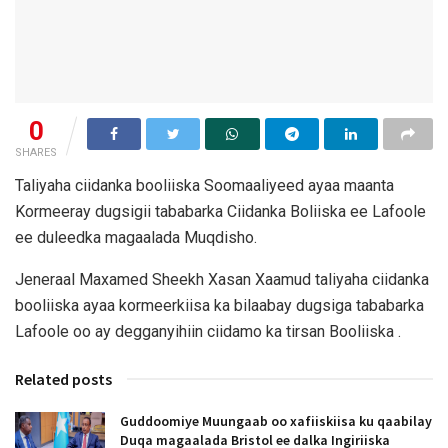
0
SHARES
Taliyaha ciidanka booliiska Soomaaliyeed ayaa maanta
Kormeeray dugsigii tababarka Ciidanka Boliiska ee Lafoole
ee duleedka magaalada Muqdisho.
Jeneraal Maxamed Sheekh Xasan Xaamud taliyaha ciidanka
booliiska ayaa kormeerkiisa ka bilaabay dugsiga tababarka
Lafoole oo ay degganyihiin ciidamo ka tirsan Booliiska .
Related posts
Guddoomiye Muungaab oo xafiiskiisa ku qaabilay
Duqa magaalada Bristol ee dalka Ingiriiska