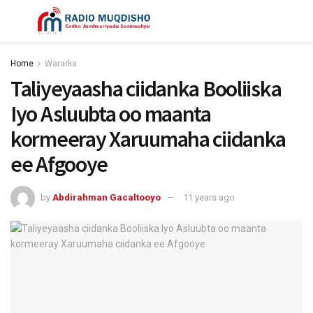
Home
Wararka
Taliyeyaasha ciidanka Booliiska
Iyo Asluubta oo maanta
kormeeray Xaruumaha ciidanka
ee Afgooye
by
Abdirahman Gacaltooyo
11 years ago