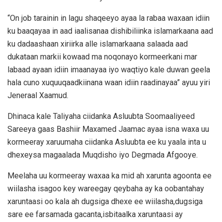
“On job tarainin in lagu shaqeeyo ayaa la rabaa waxaan idiin
ku baaqayaa in aad iaalisanaa dishibiliinka islamarkaana aad
ku dadaashaan xiriirka alle islamarkaana salaada aad
dukataan markii kowaad ma noqonayo kormeerkani mar
labaad ayaan idiin imaanayaa iyo waqtiyo kale duwan geela
hala cuno xuquuqaadkiinana waan idiin raadinayaa” ayuu yiri
Jeneraal Xaamud.
Dhinaca kale Taliyaha ciidanka Asluubta Soomaaliyeed
Sareeya gaas Bashiir Maxamed Jaamac ayaa isna waxa uu
kormeeray xaruumaha ciidanka Asluubta ee ku yaala inta u
dhexeysa magaalada Muqdisho iyo Degmada Afgooye.
Meelaha uu kormeeray waxaa ka mid ah xarunta agoonta ee
wiilasha isagoo key wareegay qeybaha ay ka oobantahay
xaruntaasi oo kala ah dugsiga dhexe ee wiilasha,dugsiga
sare ee farsamada gacanta,isbitaalka xaruntaasi ay