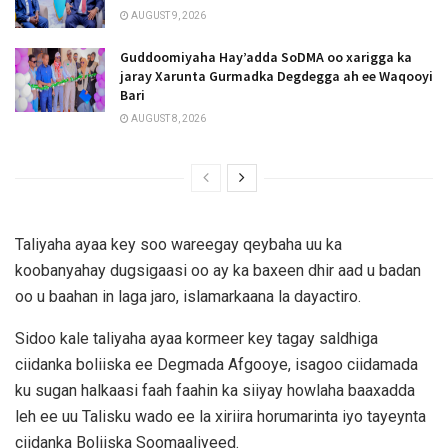
AUGUST 9, 2026
Guddoomiyaha Hay’adda SoDMA oo xarigga ka
jaray Xarunta Gurmadka Degdegga ah ee Waqooyi
Bari
AUGUST 8, 2026
Taliyaha ayaa key soo wareegay qeybaha uu ka
koobanyahay dugsigaasi oo ay ka baxeen dhir aad u badan
oo u baahan in laga jaro, islamarkaana la dayactiro.
Sidoo kale taliyaha ayaa kormeer key tagay saldhiga
ciidanka boliiska ee Degmada Afgooye, isagoo ciidamada
ku sugan halkaasi faah faahin ka siiyay howlaha baaxadda
leh ee uu Talisku wado ee la xiriira horumarinta iyo tayeynta
ciidanka Boliiska Soomaaliyeed.