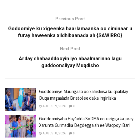
Previous Post
Godoomiye ku xigeenka baarlamaanka oo siminaar u
furay haweenka xildhibaanada ah {SAWIRRO}
Next Post
Arday shahaaddooyin iyo abaalmarinno lagu
guddoonsiiyay Muqdisho
Guddoomiye Muungaab oo xafiiskiisa ku qaabilay
Duqa magaalada Bristol ee dalka Ingiriiska
AUGUST 9, 2026
0
Guddoomiyaha Hay’adda SoDMA oo xarigga ka jaray
Xarunta Gurmadka Degdegga ah ee Waqooyi Bari
AUGUST 8, 2026
0