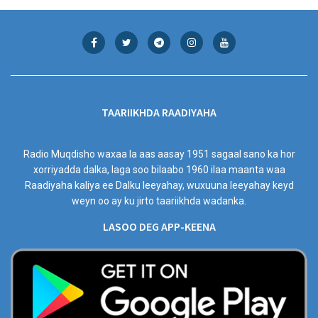
TAARIIKHDA RAADIYAHA
Radio Muqdisho waxaa la aas aasay 1951 sagaal sano ka hor
xorriyadda dalka, laga soo bilaabo 1960 ilaa maanta waa
Raadiyaha kaliya ee Dalku leeyahay, wuxuuna leeyahay keyd
weyn oo ay ku jirto taariikhda wadanka.
LASOO DEG APP-KEENA