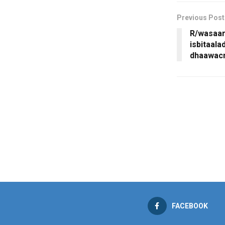
Previous Post
R/wasaar
isbitaala
dhaawac
FACEBOOK