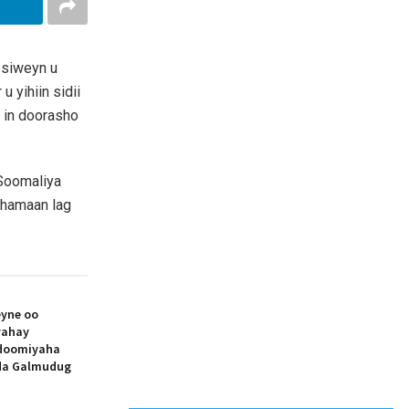
 siweyn u
 yihiin sidii
 in doorasho
Soomaliya
 dhamaan lag
yne oo
yahay
doomiyaha
ada Galmudug