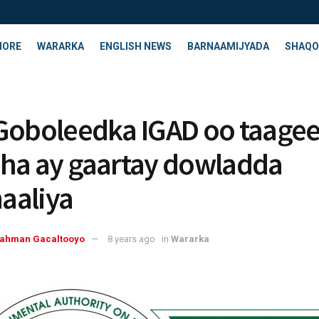
HORE
WARARKA
ENGLISH NEWS
BARNAAMIJYADA
SHAQO
Goboleedka IGAD oo taage
ha ay gaartay dowladda
aaliya
rahman Gacaltooyo
8 years ago
in
Wararka