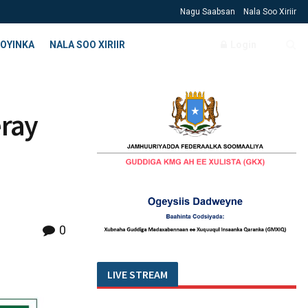
Nagu Saabsan
Nala Soo Xiriir
OYINKA
NALA SOO XIRIIR
Login
eray
0
LIVE STREAM