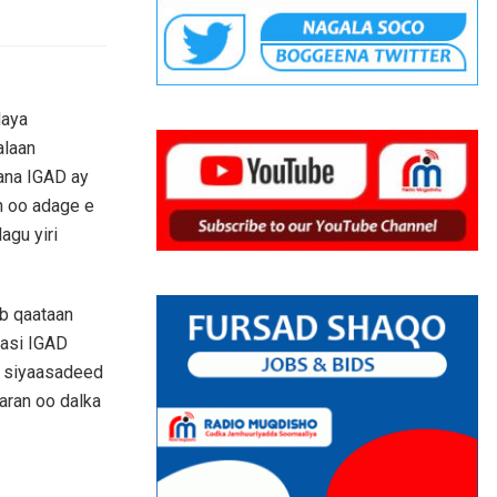
daya
alaan
ana IGAD ay
n oo adage e
agu yiri
b qaataan
aasi IGAD
i siyaasadeed
aran oo dalka