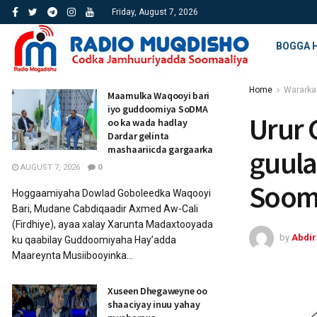
Friday, August 7, 2026
BOGGA 
Home
Wararka
Maamulka Waqooyi bari
iyo guddoomiya SoDMA
Urur 
oo ka wada hadlay
Dardar gelinta
mashaariicda gargaarka
guula
AUGUST 7, 2026
0
Soom
Hoggaamiyaha Dowlad Goboleedka Waqooyi
Bari, Mudane Cabdiqaadir Axmed Aw-Cali
(Firdhiye), ayaa xalay Xarunta Madaxtooyada
by
Abdi
ku qaabilay Guddoomiyaha Hay’adda
Maareynta Musiibooyinka...
Xuseen Dhegaweyne oo
shaaciyay inuu yahay