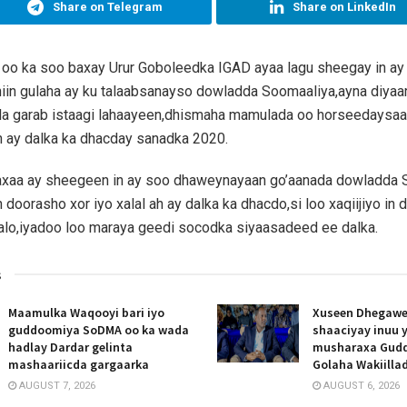
Share on Telegram
Share on LinkedIn
 oo ka soo baxay Urur Goboleedka IGAD ayaa lagu sheegay in ay
iin gulaha ay ku talaabsanayso dowladda Soomaaliya,ayna diyaar u
ula garab istaagi lahaayeen,dhismaha mamulada oo horseedaysaa
h ay dalka ka dhacday sanadka 2020.
axaa ay sheegeen in ay soo dhaweynayaan go’aanada dowladda 
 doorasho xor iyo xalal ah ay dalka ka dhacdo,si loo xaqiijiyo in
lo,iyadoo loo maraya geedi socodka siyaasadeed ee dalka.
s
Maamulka Waqooyi bari iyo
Xuseen Dhegawe
guddoomiya SoDMA oo ka wada
shaaciyay inuu 
hadlay Dardar gelinta
musharaxa Gud
mashaariicda gargaarka
Golaha Wakiill
AUGUST 7, 2026
AUGUST 6, 2026