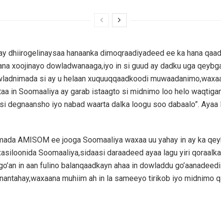
ay dhiirogelinaysaa hanaanka dimoqraadiyadeed ee ka hana qaa
ana xoojinayo dowladwanaaga,iyo in si guud ay dadku uga qeybg
ladnimada si ay u helaan xuquuqqaadkoodi muwaadanimo,waxa
taa in Soomaaliya ay garab istaagto si midnimo loo helo waqtiga
o,si degnaansho iyo nabad waarta dalka loogu soo dabaalo”. Ayaa l
mada AMISOM ee jooga Soomaaliya waxaa uu yahay in ay ka qey
asiloonida Soomaaliya,sidaasi daraadeed ayaa lagu yiri qoraalk
o’an in aan fulino balanqaadkayn ahaa in dowladdu go’aanadeed
antahay,waxaana muhiim ah in la sameeyo tirikob iyo midnimo q