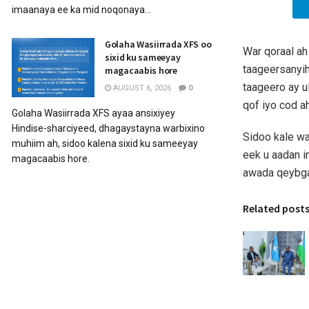
imaanaya ee ka mid noqonaya...
Golaha Wasiirrada XFS oo
War qoraal ah
sixid ku sameeyay
taageersanyih
magacaabis hore
taageero ay 
AUGUST 6, 2026
0
qof iyo cod a
Golaha Wasiirrada XFS ayaa ansixiyey
Hindise-sharciyeed, dhagaystayna warbixino
Sidoo kale w
muhiim ah, sidoo kalena sixid ku sameeyay
eek u aadan in
magacaabis hore.
awada qeybga
Related post