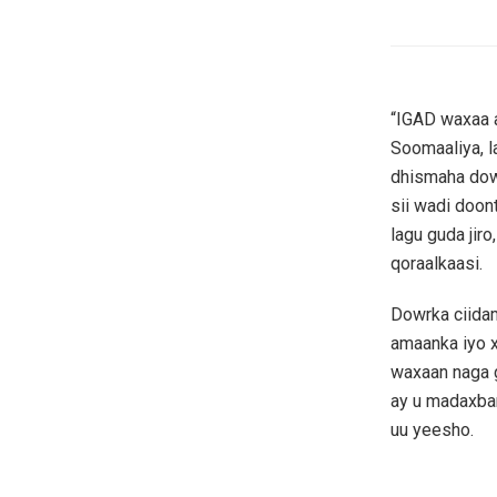
“IGAD waxaa 
Soomaaliya, l
dhismaha dow
sii wadi doon
lagu guda jir
qoraalkaasi.
Dowrka ciida
amaanka iyo x
waxaan naga g
ay u madaxban
uu yeesho.