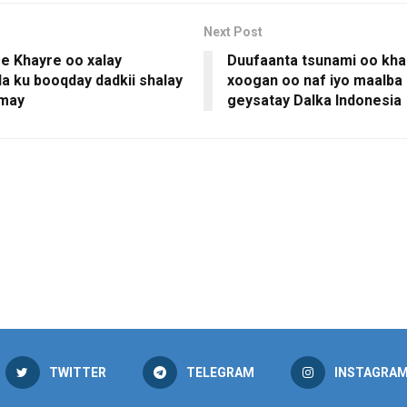
Next Post
e Khayre oo xalay
Duufaanta tsunami oo kh
da ku booqday dadkii shalay
xoogan oo naf iyo maalba 
may
geysatay Dalka Indonesia
TWITTER
TELEGRAM
INSTAGRA