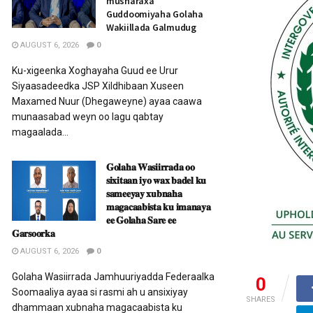
musharaxa
Guddoomiyaha Golaha
Wakiillada Galmudug
AUGUST 6, 2026
0
Ku-xigeenka Xoghayaha Guud ee Urur
Siyaasadeedka JSP Xildhibaan Xuseen
Maxamed Nuur (Dhegaweyne) ayaa caawa
munaasabad weyn oo lagu qabtay
magaalada...
𝐆𝐨𝐥𝐚𝐡𝐚 𝐖𝐚𝐬𝐢𝐢𝐫𝐫𝐚𝐝𝐚 𝐨𝐨
𝐬𝐢𝐱𝐢𝐭𝐚𝐚𝐧 𝐢𝐲𝐨 𝐰𝐚𝐱 𝐛𝐚𝐝𝐞𝐥 𝐤𝐮
𝐬𝐚𝐦𝐞𝐞𝐲𝐚𝐲 𝐱𝐮𝐛𝐧𝐚𝐡𝐚
𝐦𝐚𝐠𝐚𝐜𝐚𝐚𝐛𝐢𝐬𝐭𝐚 𝐤𝐮 𝐢𝐦𝐚𝐧𝐚𝐲𝐚
𝐞𝐞 𝐆𝐨𝐥𝐚𝐡𝐚 𝐒𝐚𝐫𝐞 𝐞𝐞
𝐆𝐚𝐫𝐬𝐨𝐨𝐫𝐤𝐚
AUGUST 6, 2026
0
Golaha Wasiirrada Jamhuuriyadda Federaalka
0
Soomaaliya ayaa si rasmi ah u ansixiyay
SHARES
dhammaan xubnaha magacaabista ku