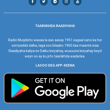
TAARIIKHDA RAADIYAHA
Radio Muqdisho waxaa la aas aasay 1951 sagaal sano ka hor
xorriyadda dalka, laga soo bilaabo 1960 ilaa maanta waa
Raadiyaha kaliya ee Dalku leeyahay, wuxuuna leeyahay keyd
weyn oo ay ku jirto taariikhda wadanka.
LASOO DEG APP-KEENA