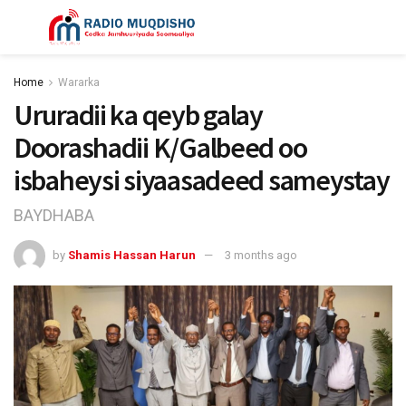
Home
Wararka
Ururadii ka qeyb galay
Doorashadii K/Galbeed oo
isbaheysi siyaasadeed sameystay
BAYDHABA
by
Shamis Hassan Harun
3 months ago