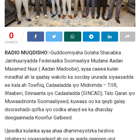
0
SHARES
RADIO MUQDISHO:-
Guddoomiyaha Golaha Shacabka
Jamhuuriyadda Federaalka Soomaaliya Mudane Aadan
Maxamed Nuur ( Aadan Madoobe), ayaa caawa kulan
miradhal ah la qaatay wakiilo ka socday ururada siyaasadda
ee kala ah Towfiiq, Cadaaladda iyo Midnimda – TIIR,
Waaberi, Sinnaanta iyo Cadaaladda (SINCAD), Talo Qaran iyo
Muwaadiniinta Soomaaliyeed, kuwaas oo ka qeyb galay
doorashadii qofka iyo codka ahayd ee ka dhacday
deegaannada Koonfur Galbeed.
Ujeedka kulanka ayaa ahaa dhammeystirka heshiis
isbaheysi siyaasadeed ah oo ay wada gaareen urur