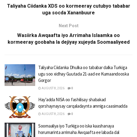
Taliyaha Ciidanka XDS oo kormeeray cutubyo tababar
uga socda Xananbuure
Next Post
Wasiirka Awqaafta iyo Arrimaha Islaamka oo
kormeeray goobaha la dejiyay xujeyda Soomaaliyeed
Taliyaha Ciidanka Dhulka oo tababar dalka Turkiga
ugu soo xidhay Guutada 21-aad ee Kumaandooska
Gorgor
AUGUST 8, 2026
0
Hay’adda NISA oo fashilisay shabakad
qorshaynaysay carqaladaynta amniga caasimadda
AUGUST 8, 2026
0
Soomaaliya iyo Turkiga oo iska kaashanaya
horumarinta arrimaha Awqaafta ee labada dal