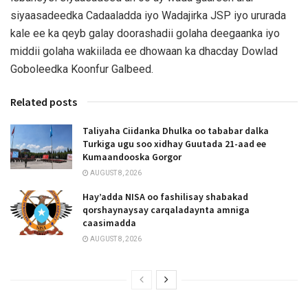
siyaasadeedka Cadaaladda iyo Wadajirka JSP iyo ururada
kale ee ka qeyb galay doorashadii golaha deegaanka iyo
middii golaha wakiilada ee dhowaan ka dhacday Dowlad
Goboleedka Koonfur Galbeed.
Related posts
Taliyaha Ciidanka Dhulka oo tababar dalka
Turkiga ugu soo xidhay Guutada 21-aad ee
Kumaandooska Gorgor
AUGUST 8, 2026
Hay’adda NISA oo fashilisay shabakad
qorshaynaysay carqaladaynta amniga
caasimadda
AUGUST 8, 2026