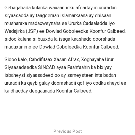
Gebagabada kulanka waxaan isku afgartay in ururadan
siyaasadda ay taageeraan islamarkaana ay dhisaan
musharaxa madaxweynaha ee Ururka Cadaaladda iyo
Wadajirka (JSP) ee Dowlad Goboleedka Koonfur Galbeed,
sidoo kalena si buuxda la isaga kaashado doorshada
madaxtinimo ee Dowlad Goboleedka Koonfur Galbeed.
Sidoo kale, Cabdifitaax Xasan Afrax, Xoghayaha Urur
Siyaasadeedka SINCAD ayaa Faahfaahin ka bixiyay
isbaheysi siyaasadeed oo ay sameysteen inta badan
ururadii ka qeyb galay doorashadii qof iyo codka aheyd ee
ka dhacday deegaanada Koonfur Galbeed.
Previous Post