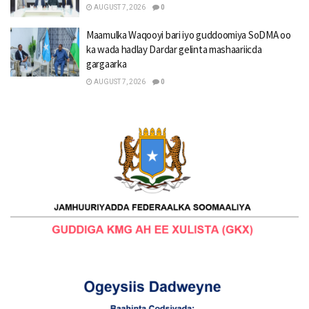
AUGUST 7, 2026
0
Maamulka Waqooyi bari iyo guddoomiya SoDMA oo
ka wada hadlay Dardar gelinta mashaariicda
gargaarka
AUGUST 7, 2026
0