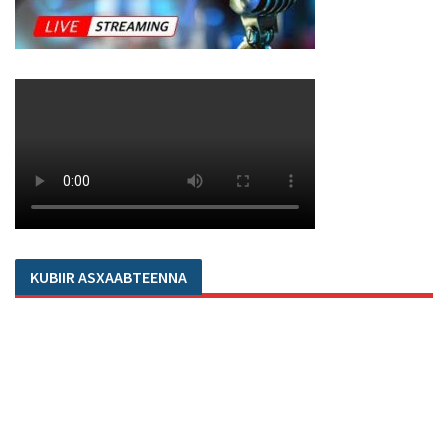
KUBIIR ASXAABTEENNA