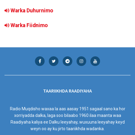
Warka Duhurnimo
Warka Fiidnimo
TAARIIKHDA RAADIYAHA
Radio Muqdisho waxaa la aas aasay 1951 sagaal sano ka hor
xorriyadda dalka, laga soo bilaabo 1960 ilaa maanta waa
Raadiyaha kaliya ee Dalku leeyahay, wuxuuna leeyahay keyd
weyn oo ay ku jirto taariikhda wadanka.