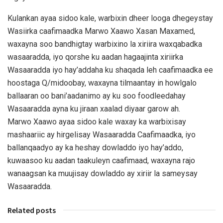
Kulankan ayaa sidoo kale, warbixin dheer looga dhegeystay
Wasiirka caafimaadka Marwo Xaawo Xasan Maxamed,
waxayna soo bandhigtay warbixino la xiriira waxqabadka
wasaaradda, iyo qorshe ku aadan hagaajinta xiriirka
Wasaaradda iyo hay’addaha ku shaqada leh caafimaadka ee
hoostaga Q/midoobay, waxayna tilmaantay in howlgalo
ballaaran oo bani’aadanimo ay ku soo foodleedahay
Wasaaradda ayna ku jiraan xaalad diyaar garow ah.
Marwo Xaawo ayaa sidoo kale waxay ka warbixisay
mashaariic ay hirgelisay Wasaaradda Caafimaadka, iyo
ballanqaadyo ay ka heshay dowladdo iyo hay’addo,
kuwaasoo ku aadan taakuleyn caafimaad, waxayna rajo
wanaagsan ka muujisay dowladdo ay xiriir la sameysay
Wasaaradda.
Related posts