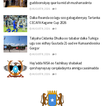
guddoonsiiyay qaar ka mid ah musharraxiinta
AUGUST 8, 2026
0
Dalka Rwanda oo lagu soo gabagabeeyay Tartanka
CECAFA Kagame Cup 2026
AUGUST 8, 2026
0
Taliyaha Ciidanka Dhulka oo tababar dalka Turkiga
ugu soo xidhay Guutada 21-aad ee Kumaandooska
Gorgor
AUGUST 8, 2026
0
Hay’adda NISA oo fashilisay shabakad
qorshaynaysay carqaladaynta amniga caasimadda
AUGUST 8, 2026
0