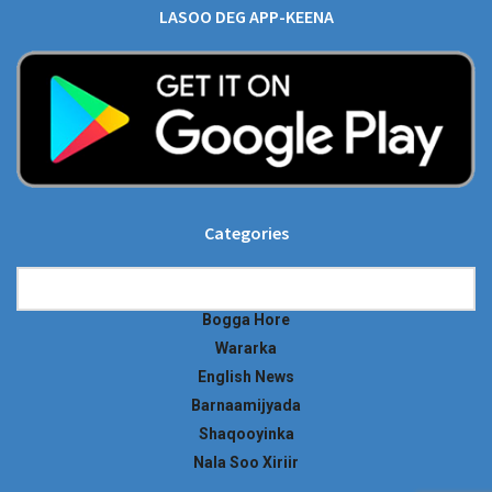
LASOO DEG APP-KEENA
Categories
Categories
Bogga Hore
Wararka
English News
Barnaamijyada
Shaqooyinka
Nala Soo Xiriir