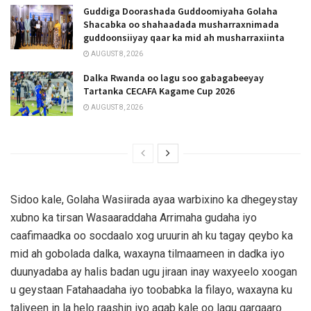
Guddiga Doorashada Guddoomiyaha Golaha
Shacabka oo shahaadada musharraxnimada
guddoonsiiyay qaar ka mid ah musharraxiinta
AUGUST 8, 2026
Dalka Rwanda oo lagu soo gabagabeeyay
Tartanka CECAFA Kagame Cup 2026
AUGUST 8, 2026
Sidoo kale, Golaha Wasiirada ayaa warbixino ka dhegeystay
xubno ka tirsan Wasaaraddaha Arrimaha gudaha iyo
caafimaadka oo socdaalo xog uruurin ah ku tagay qeybo ka
mid ah gobolada dalka, waxayna tilmaameen in dadka iyo
duunyadaba ay halis badan ugu jiraan inay waxyeelo xoogan
u geystaan Fatahaadaha iyo toobabka la filayo, waxayna ku
taliyeen in la helo raashin iyo agab kale oo lagu gargaaro