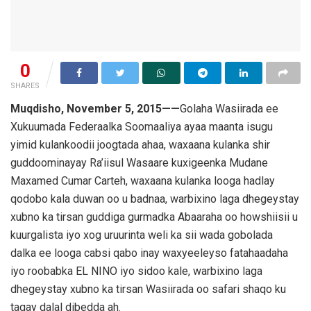
0
SHARES
Muqdisho, November 5, 2015——
Golaha Wasiirada ee
Xukuumada Federaalka Soomaaliya ayaa maanta isugu
yimid kulankoodii joogtada ahaa, waxaana kulanka shir
guddoominayay Ra’iisul Wasaare kuxigeenka Mudane
Maxamed Cumar Carteh, waxaana kulanka looga hadlay
qodobo kala duwan oo u badnaa, warbixino laga dhegeystay
xubno ka tirsan guddiga gurmadka Abaaraha oo howshiisii u
kuurgalista iyo xog uruurinta weli ka sii wada gobolada
dalka ee looga cabsi qabo inay waxyeeleyso fatahaadaha
iyo roobabka EL NINO iyo sidoo kale, warbixino laga
dhegeystay xubno ka tirsan Wasiirada oo safari shaqo ku
tagay dalal dibedda ah.