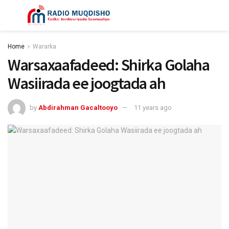
Home
Wararka
Warsaxaafadeed: Shirka Golaha
Wasiirada ee joogtada ah
by
Abdirahman Gacaltooyo
11 years ago