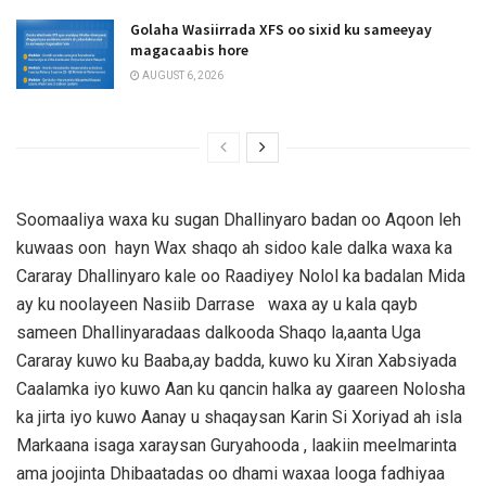
Golaha Wasiirrada XFS oo sixid ku sameeyay
magacaabis hore
AUGUST 6, 2026
Soomaaliya waxa ku sugan Dhallinyaro badan oo Aqoon leh
kuwaas oon hayn Wax shaqo ah sidoo kale dalka waxa ka
Cararay Dhallinyaro kale oo Raadiyey Nolol ka badalan Mida
ay ku noolayeen Nasiib Darrase waxa ay u kala qayb
sameen Dhallinyaradaas dalkooda Shaqo la,aanta Uga
Cararay kuwo ku Baaba,ay badda, kuwo ku Xiran Xabsiyada
Caalamka iyo kuwo Aan ku qancin halka ay gaareen Nolosha
ka jirta iyo kuwo Aanay u shaqaysan Karin Si Xoriyad ah isla
Markaana isaga xaraysan Guryahooda , laakiin meelmarinta
ama joojinta Dhibaatadas oo dhami waxaa looga fadhiyaa