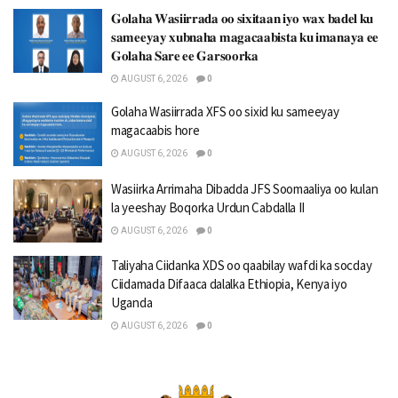
𝐆𝐨𝐥𝐚𝐡𝐚 𝐖𝐚𝐬𝐢𝐢𝐫𝐫𝐚𝐝𝐚 𝐨𝐨 𝐬𝐢𝐱𝐢𝐭𝐚𝐚𝐧 𝐢𝐲𝐨 𝐰𝐚𝐱 𝐛𝐚𝐝𝐞𝐥 𝐤𝐮
𝐬𝐚𝐦𝐞𝐞𝐲𝐚𝐲 𝐱𝐮𝐛𝐧𝐚𝐡𝐚 𝐦𝐚𝐠𝐚𝐜𝐚𝐚𝐛𝐢𝐬𝐭𝐚 𝐤𝐮 𝐢𝐦𝐚𝐧𝐚𝐲𝐚 𝐞𝐞
𝐆𝐨𝐥𝐚𝐡𝐚 𝐒𝐚𝐫𝐞 𝐞𝐞 𝐆𝐚𝐫𝐬𝐨𝐨𝐫𝐤𝐚
AUGUST 6, 2026
0
Golaha Wasiirrada XFS oo sixid ku sameeyay
magacaabis hore
AUGUST 6, 2026
0
Wasiirka Arrimaha Dibadda JFS Soomaaliya oo kulan
la yeeshay Boqorka Urdun Cabdalla II
AUGUST 6, 2026
0
Taliyaha Ciidanka XDS oo qaabilay wafdi ka socday
Ciidamada Difaaca dalalka Ethiopia, Kenya iyo
Uganda
AUGUST 6, 2026
0