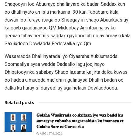
Shaqooyin loo Abuurayo dhallinyaro ka badan Saddax kun
oo dhallinyaro ah isla markaana 30 kun Tababarro kala
duwan loo furayo isaga oo Sheegay in shaqo Abuurkaas ay
ka qayb qaadanayso QM Midoobay Arrintaanna ay ku
qeexan tahay heshiis saddax qaybood ah oo ay horay u kala
Saxiixdeen Dowladda Federaalka iyo Qm.
Wasaaradda Dhallinyarada iyo Ciyaaraha Xukuumadda
Soomaaliya ayaa wadda Dadaallo lagu joojinayo
Dhibatooyinka sababay Shaqo la,aanta ka jirta dalka kuwas
oo hadda u muuqda mid dhiiri galinaysa Dhallin badan oo
dalka ku haray si daryeel ay uga helaan Dowladdooda.
Related posts
𝐆𝐨𝐥𝐚𝐡𝐚 𝐖𝐚𝐬𝐢𝐢𝐫𝐫𝐚𝐝𝐚 𝐨𝐨 𝐬𝐢𝐱𝐢𝐭𝐚𝐚𝐧 𝐢𝐲𝐨 𝐰𝐚𝐱 𝐛𝐚𝐝𝐞𝐥 𝐤𝐮
𝐬𝐚𝐦𝐞𝐞𝐲𝐚𝐲 𝐱𝐮𝐛𝐧𝐚𝐡𝐚 𝐦𝐚𝐠𝐚𝐜𝐚𝐚𝐛𝐢𝐬𝐭𝐚 𝐤𝐮 𝐢𝐦𝐚𝐧𝐚𝐲𝐚 𝐞𝐞
𝐆𝐨𝐥𝐚𝐡𝐚 𝐒𝐚𝐫𝐞 𝐞𝐞 𝐆𝐚𝐫𝐬𝐨𝐨𝐫𝐤𝐚
AUGUST 6, 2026