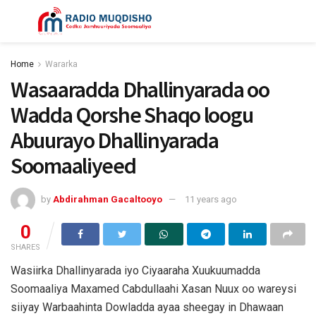
Home
Wararka
Wasaaradda Dhallinyarada oo
Wadda Qorshe Shaqo loogu
Abuurayo Dhallinyarada
Soomaaliyeed
by
Abdirahman Gacaltooyo
11 years ago
0
SHARES
Wasiirka Dhallinyarada iyo Ciyaaraha Xuukuumadda
Soomaaliya Maxamed Cabdullaahi Xasan Nuux oo wareysi
siiyay Warbaahinta Dowladda ayaa sheegay in Dhawaan