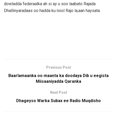
dowladda federaalka ah si ay u soo laabato Rajada
Dhallinyaradaas oo hadda ku nool Rajo la,aan haysata.
Previous Post
Baarlamaanka oo maanta ka doodaya Dib u eegista
Miisaaniyadda Qaranka
Next Post
Dhageyso Warka Subax ee Radio Muqdisho