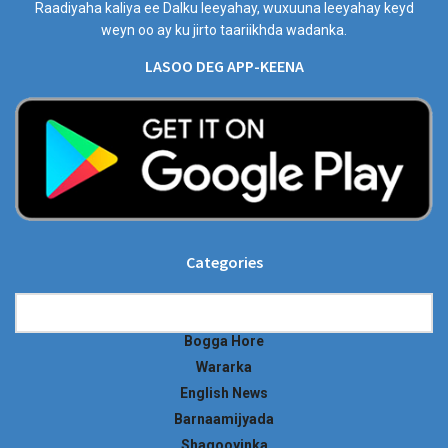
Raadiyaha kaliya ee Dalku leeyahay, wuxuuna leeyahay keyd
weyn oo ay ku jirto taariikhda wadanka.
LASOO DEG APP-KEENA
Categories
Categories
Bogga Hore
Wararka
English News
Barnaamijyada
Shaqooyinka