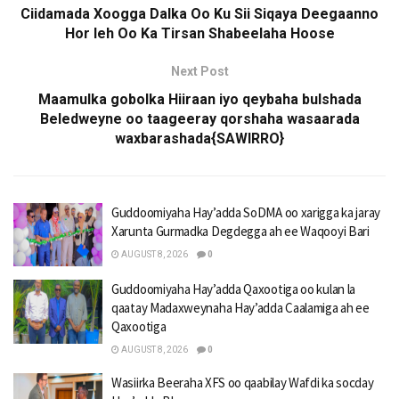
Ciidamada Xoogga Dalka Oo Ku Sii Siqaya Deegaanno
Hor leh Oo Ka Tirsan Shabeelaha Hoose
Next Post
Maamulka gobolka Hiiraan iyo qeybaha bulshada
Beledweyne oo taageeray qorshaha wasaarada
waxbarashada{SAWIRRO}
Guddoomiyaha Hay’adda SoDMA oo xarigga ka jaray
Xarunta Gurmadka Degdegga ah ee Waqooyi Bari
AUGUST 8, 2026
0
Guddoomiyaha Hay’adda Qaxootiga oo kulan la
qaatay Madaxweynaha Hay’adda Caalamiga ah ee
Qaxootiga
AUGUST 8, 2026
0
Wasiirka Beeraha XFS oo qaabilay Wafdi ka socday