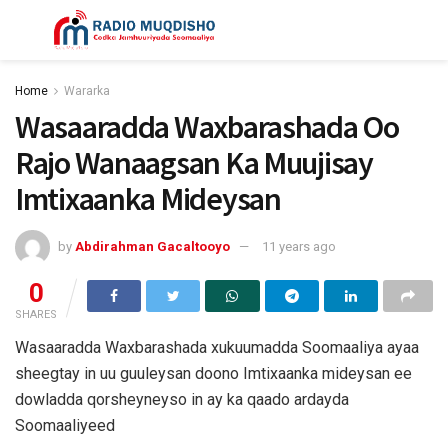
Home
Wararka
Wasaaradda Waxbarashada Oo
Rajo Wanaagsan Ka Muujisay
Imtixaanka Mideysan
by
Abdirahman Gacaltooyo
11 years ago
0
SHARES
Wasaaradda Waxbarashada xukuumadda Soomaaliya ayaa
sheegtay in uu guuleysan doono Imtixaanka mideysan ee
dowladda qorsheyneyso in ay ka qaado ardayda
Soomaaliyeed