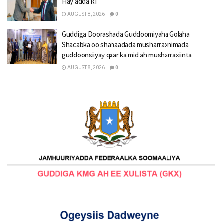
Hay’adda RI
AUGUST 8, 2026
0
Guddiga Doorashada Guddoomiyaha Golaha
Shacabka oo shahaadada musharraxnimada
guddoonsiiyay qaar ka mid ah musharraxiinta
AUGUST 8, 2026
0