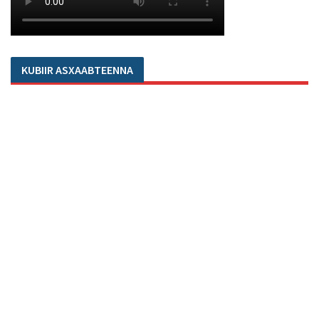
KUBIIR ASXAABTEENNA