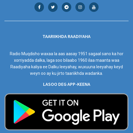
TAARIIKHDA RAADIYAHA
Radio Muqdisho waxaa la aas aasay 1951 sagaal sano ka hor
xorriyadda dalka, laga soo bilaabo 1960 ilaa maanta waa
Raadiyaha kaliya ee Dalku leeyahay, wuxuuna leeyahay keyd
weyn oo ay ku jirto taariikhda wadanka.
LASOO DEG APP-KEENA