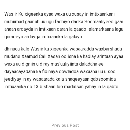
Wasiir Ku xigeenka ayaa waxa uu xusay in imtixaankani
muhiimad gaar ah uu ugu fadhiyo dadka Soomaaliyeed gaar
ahaan ardayda in imtixaan qaran la qaado islamarkaana lagu
qiimeeyo ardayga imtixaanka la galayo.
dhinaca kale Wasiir ku xigeenka wasaaradda waxbarshada
mudane Xaamud Cali Xasan oo isna ka hadlay arintaan ayaa
waxa uu digniin u diray mas’uuliyiinta daladaha ee
dayaacayadaha ka fidinaya dowladda waxaana uu u soo
jeediyay in ay wasaarada kala shaqeeyaan qabsoomida
imtixaanka oo 13 bishaan loo madalsan yahay in la qabto
.
Previous Post