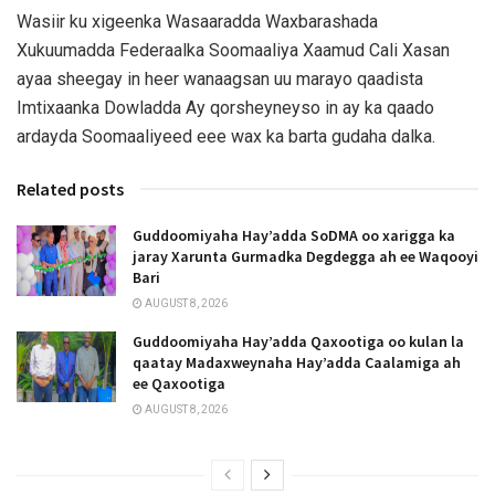
Wasiir ku xigeenka Wasaaradda Waxbarashada
Xukuumadda Federaalka Soomaaliya Xaamud Cali Xasan
ayaa sheegay in heer wanaagsan uu marayo qaadista
Imtixaanka Dowladda Ay qorsheyneyso in ay ka qaado
ardayda Soomaaliyeed eee wax ka barta gudaha dalka.
Related posts
Guddoomiyaha Hay’adda SoDMA oo xarigga ka
jaray Xarunta Gurmadka Degdegga ah ee Waqooyi
Bari
AUGUST 8, 2026
Guddoomiyaha Hay’adda Qaxootiga oo kulan la
qaatay Madaxweynaha Hay’adda Caalamiga ah
ee Qaxootiga
AUGUST 8, 2026