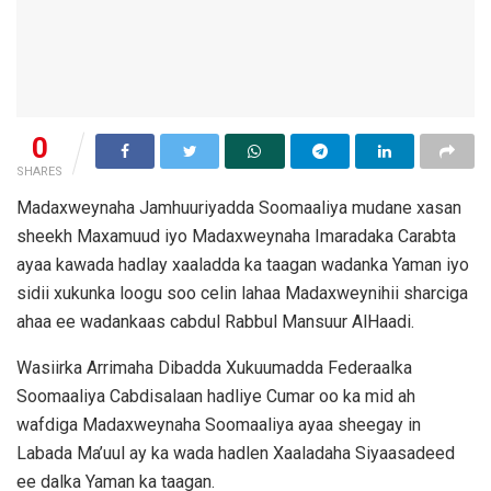
0
SHARES
Madaxweynaha Jamhuuriyadda Soomaaliya mudane xasan
sheekh Maxamuud iyo Madaxweynaha Imaradaka Carabta
ayaa kawada hadlay xaaladda ka taagan wadanka Yaman iyo
sidii xukunka loogu soo celin lahaa Madaxweynihii sharciga
ahaa ee wadankaas cabdul Rabbul Mansuur AlHaadi.
Wasiirka Arrimaha Dibadda Xukuumadda Federaalka
Soomaaliya Cabdisalaan hadliye Cumar oo ka mid ah
wafdiga Madaxweynaha Soomaaliya ayaa sheegay in
Labada Ma’uul ay ka wada hadlen Xaaladaha Siyaasadeed
ee dalka Yaman ka taagan.