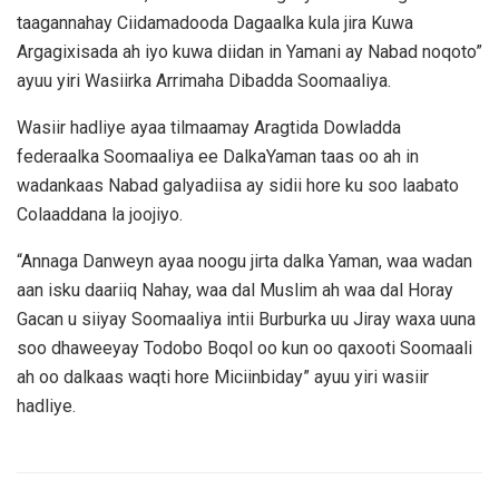
taagannahay Ciidamadooda Dagaalka kula jira Kuwa
Argagixisada ah iyo kuwa diidan in Yamani ay Nabad noqoto”
ayuu yiri Wasiirka Arrimaha Dibadda Soomaaliya.
Wasiir hadliye ayaa tilmaamay Aragtida Dowladda
federaalka Soomaaliya ee DalkaYaman taas oo ah in
wadankaas Nabad galyadiisa ay sidii hore ku soo laabato
Colaaddana la joojiyo.
“Annaga Danweyn ayaa noogu jirta dalka Yaman, waa wadan
aan isku daariiq Nahay, waa dal Muslim ah waa dal Horay
Gacan u siiyay Soomaaliya intii Burburka uu Jiray waxa uuna
soo dhaweeyay Todobo Boqol oo kun oo qaxooti Soomaali
ah oo dalkaas waqti hore Miciinbiday” ayuu yiri wasiir
hadliye.