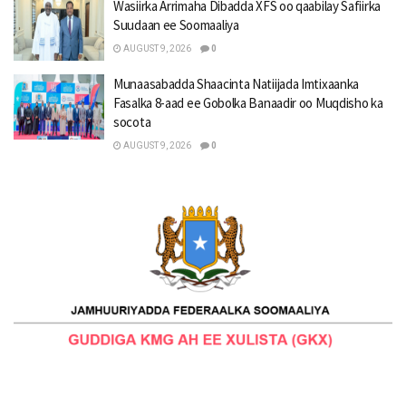
Wasiirka Arrimaha Dibadda XFS oo qaabilay Safiirka
Suudaan ee Soomaaliya
AUGUST 9, 2026
0
Munaasabadda Shaacinta Natiijada Imtixaanka
Fasalka 8-aad ee Gobolka Banaadir oo Muqdisho ka
socota
AUGUST 9, 2026
0