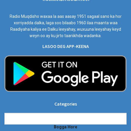
Radio Muqdisho waxaa la aas aasay 1951 sagaal sano ka hor
xorriyadda dalka, laga soo bilaabo 1960 ilaa maanta waa
Raadiyaha kaliya ee Dalku leeyahay, wuxuuna leeyahay keyd
weyn oo ay ku jirto taariikhda wadanka.
LASOO DEG APP-KEENA
Categories
Categories
Bogga Hore