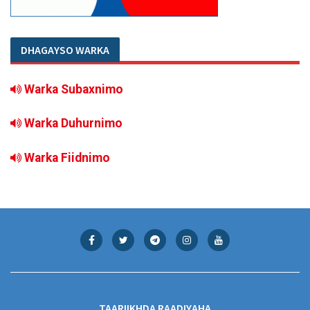
DHAGAYSO WARKA
Warka Subaxnimo
Warka Duhurnimo
Warka Fiidnimo
TAARIIKHDA RAADIYAHA