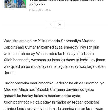
gargaarka
AUGUST 7, 2026
Wasiirka amniga ee Xukuumadda Soomaaliya Mudane
Cabdirisaaq Cumar Maxamed ayaa sheegay inaysan jirin
wax amar ah oo ay Wasaaraddu ku bixisay in la baaro
Xildhibaannada, waxaana uu intaa ku daray in haddii ay jiraan
waxqalad ah oo mudanayaasha lagula kacay wax laga qaban
doono.
Guddoomiyaha baarlamaanka Federaalka ah ee Soomaaliya
Mudane Maxamed Sheekh Cismaan Jawaari oo gabo
gabadii ka hadlay kulanka baarlamaanka ayaa
Xildhibaannada ka dalbaday in marka ay tegaan goobaha
amniga lagu sugayo ay ciidamada amniga gacan ku siiyaan