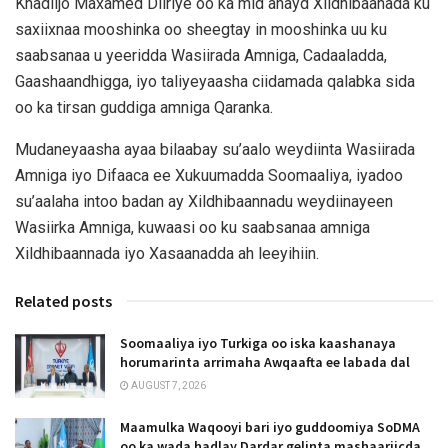
Khadiijo Maxamed Diiriye oo ka mid ahayd Xildhibaanada ku
saxiixnaa mooshinka oo sheegtay in mooshinka uu ku
saabsanaa u yeeridda Wasiirada Amniga, Cadaaladda,
Gaashaandhigga, iyo taliyeyaasha ciidamada qalabka sida
oo ka tirsan guddiga amniga Qaranka.
Mudaneyaasha ayaa bilaabay su’aalo weydiinta Wasiirada
Amniga iyo Difaaca ee Xukuumadda Soomaaliya, iyadoo
su’aalaha intoo badan ay Xildhibaannadu weydiinayeen
Wasiirka Amniga, kuwaasi oo ku saabsanaa amniga
Xildhibaannada iyo Xasaanadda ah leeyihiin.
Related posts
Soomaaliya iyo Turkiga oo iska kaashanaya
horumarinta arrimaha Awqaafta ee labada dal
AUGUST 7, 2026
Maamulka Waqooyi bari iyo guddoomiya SoDMA
oo ka wada hadlay Dardar gelinta mashaariicda