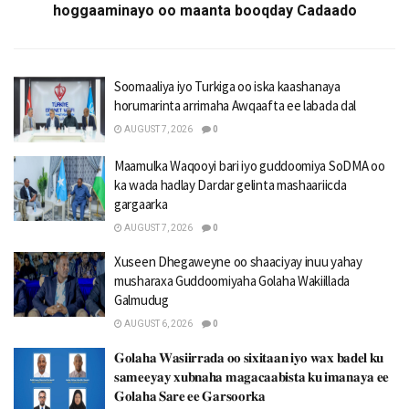
hoggaaminayo oo maanta booqday Cadaado
Soomaaliya iyo Turkiga oo iska kaashanaya
horumarinta arrimaha Awqaafta ee labada dal
AUGUST 7, 2026
0
Maamulka Waqooyi bari iyo guddoomiya SoDMA oo
ka wada hadlay Dardar gelinta mashaariicda
gargaarka
AUGUST 7, 2026
0
Xuseen Dhegaweyne oo shaaciyay inuu yahay
musharaxa Guddoomiyaha Golaha Wakiillada
Galmudug
AUGUST 6, 2026
0
𝐆𝐨𝐥𝐚𝐡𝐚 𝐖𝐚𝐬𝐢𝐢𝐫𝐫𝐚𝐝𝐚 𝐨𝐨 𝐬𝐢𝐱𝐢𝐭𝐚𝐚𝐧 𝐢𝐲𝐨 𝐰𝐚𝐱 𝐛𝐚𝐝𝐞𝐥 𝐤𝐮
𝐬𝐚𝐦𝐞𝐞𝐲𝐚𝐲 𝐱𝐮𝐛𝐧𝐚𝐡𝐚 𝐦𝐚𝐠𝐚𝐜𝐚𝐚𝐛𝐢𝐬𝐭𝐚 𝐤𝐮 𝐢𝐦𝐚𝐧𝐚𝐲𝐚 𝐞𝐞
𝐆𝐨𝐥𝐚𝐡𝐚 𝐒𝐚𝐫𝐞 𝐞𝐞 𝐆𝐚𝐫𝐬𝐨𝐨𝐫𝐤𝐚