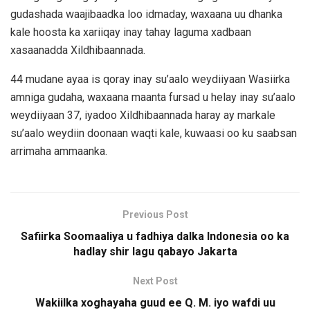
gudashada waajibaadka loo idmaday, waxaana uu dhanka
kale hoosta ka xariiqay inay tahay laguma xadbaan
xasaanadda Xildhibaannada.
44 mudane ayaa is qoray inay su’aalo weydiiyaan Wasiirka
amniga gudaha, waxaana maanta fursad u helay inay su’aalo
weydiiyaan 37, iyadoo Xildhibaannada haray ay markale
su’aalo weydiin doonaan waqti kale, kuwaasi oo ku saabsan
arrimaha ammaanka.
Previous Post
Safiirka Soomaaliya u fadhiya dalka Indonesia oo ka
hadlay shir lagu qabayo Jakarta
Next Post
Wakiilka xoghayaha guud ee Q. M. iyo wafdi uu