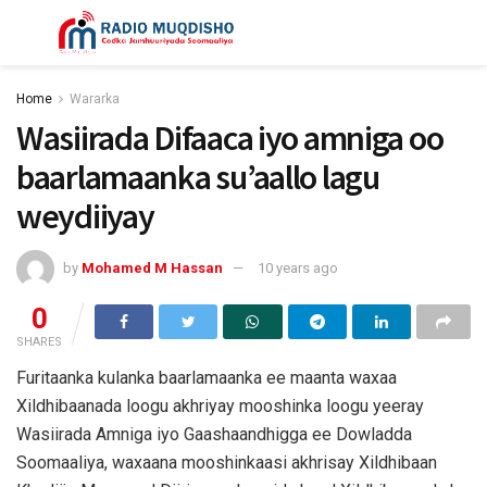
Home
Wararka
Wasiirada Difaaca iyo amniga oo
baarlamaanka su’aallo lagu
weydiiyay
by
Mohamed M Hassan
10 years ago
0
SHARES
Furitaanka kulanka baarlamaanka ee maanta waxaa
Xildhibaanada loogu akhriyay mooshinka loogu yeeray
Wasiirada Amniga iyo Gaashaandhigga ee Dowladda
Soomaaliya, waxaana mooshinkaasi akhrisay Xildhibaan