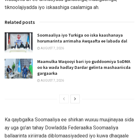
tiknoolajiyadda iyo iskaashiga caalamiga ah.
Related posts
Soomaaliya iyo Turkiga oo iska kaashanaya
horumarinta arrimaha Awqaafta ee labada dal
AUGUST 7, 2026
Maamulka Waqooyi bari iyo guddoomiya SoDMA
oo ka wada hadlay Dardar gelinta mashaariicda
gargaarka
AUGUST 7, 2026
Ka qaybgalka Soomaaliya ee shirkan wuxuu muujinayaa sida
ay uga go’an tahay Dowladda Federaalka Soomaaliya
ballaarinta xiriirrada diblomaasiyadeed iyo kuwa dhaqaale