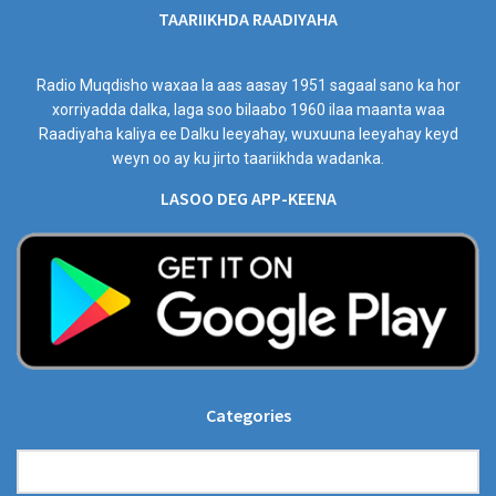
TAARIIKHDA RAADIYAHA
Radio Muqdisho waxaa la aas aasay 1951 sagaal sano ka hor
xorriyadda dalka, laga soo bilaabo 1960 ilaa maanta waa
Raadiyaha kaliya ee Dalku leeyahay, wuxuuna leeyahay keyd
weyn oo ay ku jirto taariikhda wadanka.
LASOO DEG APP-KEENA
Categories
Categories