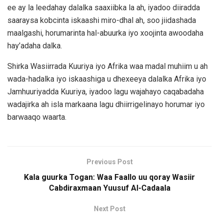
ee ay la leedahay dalalka saaxiibka la ah, iyadoo diiradda
saaraysa kobcinta iskaashi miro-dhal ah, soo jiidashada
maalgashi, horumarinta hal-abuurka iyo xoojinta awoodaha
hay’adaha dalka.
Shirka Wasiirrada Kuuriya iyo Afrika waa madal muhiim u ah
wada-hadalka iyo iskaashiga u dhexeeya dalalka Afrika iyo
Jamhuuriyadda Kuuriya, iyadoo lagu wajahayo caqabadaha
wadajirka ah isla markaana lagu dhiirrigelinayo horumar iyo
barwaaqo waarta.
Previous Post
Kala guurka Togan: Waa Faallo uu qoray Wasiir
Cabdiraxmaan Yuusuf Al-Cadaala
Next Post