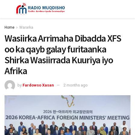
Home
Wararka
Wasiirka Arrimaha Dibadda XFS
oo ka qayb galay furitaanka
Shirka Wasiirrada Kuuriya iyo
Afrika
by
Fardowso Xasan
2 months ago