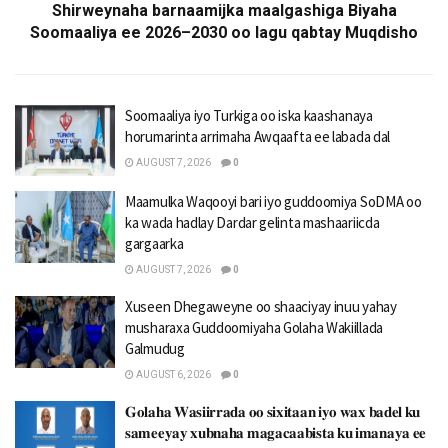
Shirweynaha barnaamijka maalgashiga Biyaha
Soomaaliya ee 2026–2030 oo lagu qabtay Muqdisho
Soomaaliya iyo Turkiga oo iska kaashanaya
horumarinta arrimaha Awqaafta ee labada dal
AUGUST 7, 2026
0
Maamulka Waqooyi bari iyo guddoomiya SoDMA oo
ka wada hadlay Dardar gelinta mashaariicda
gargaarka
AUGUST 7, 2026
0
Xuseen Dhegaweyne oo shaaciyay inuu yahay
musharaxa Guddoomiyaha Golaha Wakiillada
Galmudug
AUGUST 6, 2026
0
𝐆𝐨𝐥𝐚𝐡𝐚 𝐖𝐚𝐬𝐢𝐢𝐫𝐫𝐚𝐝𝐚 𝐨𝐨 𝐬𝐢𝐱𝐢𝐭𝐚𝐚𝐧 𝐢𝐲𝐨 𝐰𝐚𝐱 𝐛𝐚𝐝𝐞𝐥 𝐤𝐮
𝐬𝐚𝐦𝐞𝐞𝐲𝐚𝐲 𝐱𝐮𝐛𝐧𝐚𝐡𝐚 𝐦𝐚𝐠𝐚𝐜𝐚𝐚𝐛𝐢𝐬𝐭𝐚 𝐤𝐮 𝐢𝐦𝐚𝐧𝐚𝐲𝐚 𝐞𝐞