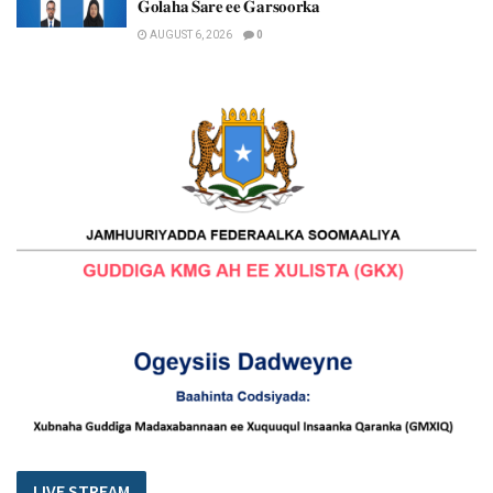
𝐆𝐨𝐥𝐚𝐡𝐚 𝐒𝐚𝐫𝐞 𝐞𝐞 𝐆𝐚𝐫𝐬𝐨𝐨𝐫𝐤𝐚
AUGUST 6, 2026
0
LIVE STREAM