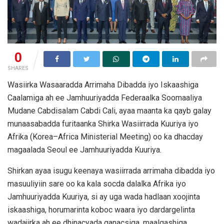
0
SHARES
Wasiirka Wasaaradda Arrimaha Dibadda iyo Iskaashiga
Caalamiga ah ee Jamhuuriyadda Federaalka Soomaaliya
Mudane Cabdisalam Cabdi Cali, ayaa maanta ka qayb galay
munaasabadda furitaanka Shirka Wasiirrada Kuuriya iyo
Afrika (Korea–Africa Ministerial Meeting) oo ka dhacday
magaalada Seoul ee Jamhuuriyadda Kuuriya.
Shirkan ayaa isugu keenaya wasiirrada arrimaha dibadda iyo
masuuliyiin sare oo ka kala socda dalalka Afrika iyo
Jamhuuriyadda Kuuriya, si ay uga wada hadlaan xoojinta
iskaashiga, horumarinta koboc waara iyo dardargelinta
wadajirka ah ee dhinacyada ganacsiga, maalgashiga,