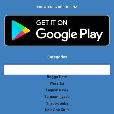
LASOO DEG APP-KEENA
Categories
Categories
Bogga Hore
Wararka
English News
Barnaamijyada
Shaqooyinka
Nala Soo Xiriir