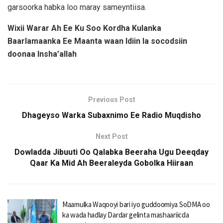
garsoorka habka loo maray sameyntiisa.
Wixii Warar Ah Ee Ku Soo Kordha Kulanka
Baarlamaanka Ee Maanta waan Idiin la socodsiin
doonaa Insha’allah
Previous Post
Dhageyso Warka Subaxnimo Ee Radio Muqdisho
Next Post
Dowladda Jibuuti Oo Qalabka Beeraha Ugu Deeqday
Qaar Ka Mid Ah Beeraleyda Gobolka Hiiraan
Maamulka Waqooyi bari iyo guddoomiya SoDMA oo
ka wada hadlay Dardar gelinta mashaariicda