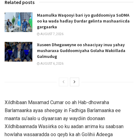
Related posts
Maamulka Waqooyi bari iyo guddoomiya SoDMA
oo ka wada hadlay Dardar gelinta mashaariicda
gargaarka
AUGUST 7, 2026
Xuseen Dhegaweyne oo shaaciyay inuu yahay
musharaxa Guddoomiyaha Golaha Wakiillada
Galmudug
AUGUST 6, 2026
Xildhibaan Maxamad Cumar oo ah Hab-dhowraha
Barlamaanka ayaa sheegay in Fadhiga Barlamaanka ee
maanta su’aalo u diyaarsan ay waydiin doonaan
Xildhibaannada Wasiirka oo ku aadan arrima ku saabsan
howlaha wasaaradda oo qeyb ka ah Golihii Adeega