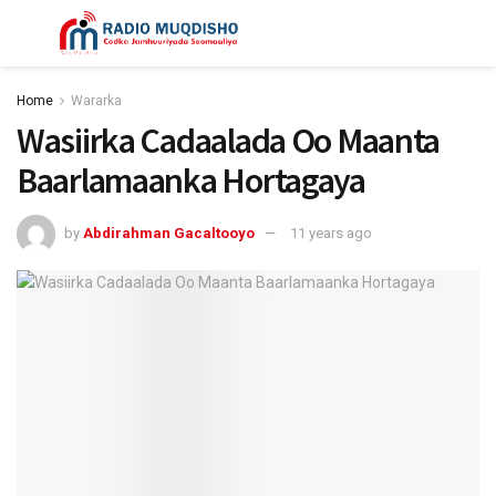
Home
Wararka
Wasiirka Cadaalada Oo Maanta
Baarlamaanka Hortagaya
by
Abdirahman Gacaltooyo
11 years ago