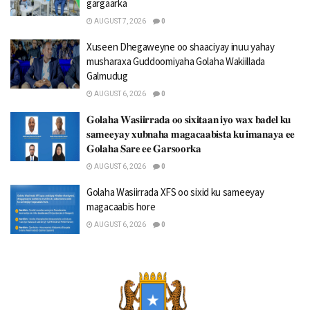
gargaarka
AUGUST 7, 2026
0
Xuseen Dhegaweyne oo shaaciyay inuu yahay
musharaxa Guddoomiyaha Golaha Wakiillada
Galmudug
AUGUST 6, 2026
0
𝐆𝐨𝐥𝐚𝐡𝐚 𝐖𝐚𝐬𝐢𝐢𝐫𝐫𝐚𝐝𝐚 𝐨𝐨 𝐬𝐢𝐱𝐢𝐭𝐚𝐚𝐧 𝐢𝐲𝐨 𝐰𝐚𝐱 𝐛𝐚𝐝𝐞𝐥 𝐤𝐮
𝐬𝐚𝐦𝐞𝐞𝐲𝐚𝐲 𝐱𝐮𝐛𝐧𝐚𝐡𝐚 𝐦𝐚𝐠𝐚𝐜𝐚𝐚𝐛𝐢𝐬𝐭𝐚 𝐤𝐮 𝐢𝐦𝐚𝐧𝐚𝐲𝐚 𝐞𝐞
𝐆𝐨𝐥𝐚𝐡𝐚 𝐒𝐚𝐫𝐞 𝐞𝐞 𝐆𝐚𝐫𝐬𝐨𝐨𝐫𝐤𝐚
AUGUST 6, 2026
0
Golaha Wasiirrada XFS oo sixid ku sameeyay
magacaabis hore
AUGUST 6, 2026
0