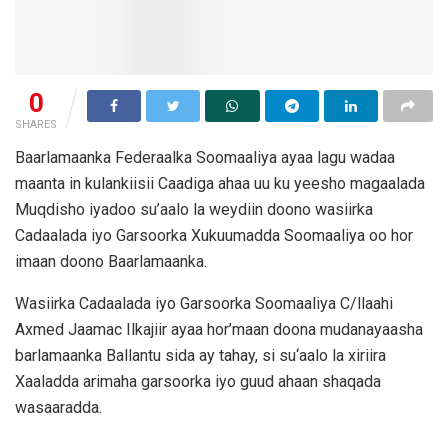
0
SHARES
Baarlamaanka Federaalka Soomaaliya ayaa lagu wadaa
maanta in kulankiisii Caadiga ahaa uu ku yeesho magaalada
Muqdisho iyadoo su’aalo la weydiin doono wasiirka
Cadaalada iyo Garsoorka Xukuumadda Soomaaliya oo hor
imaan doono Baarlamaanka.
Wasiirka Cadaalada iyo Garsoorka Soomaaliya C/llaahi
Axmed Jaamac Ilkajiir ayaa hor’maan doona mudanayaasha
barlamaanka Ballantu sida ay tahay, si su‘aalo la xiriira
Xaaladda arimaha garsoorka iyo guud ahaan shaqada
wasaaradda.