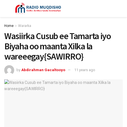
Home
Wararka
Wasiirka Cusub ee Tamarta iyo
Biyaha oo maanta Xilka la
wareeegay{SAWIRRO}
by
Abdirahman Gacaltooyo
11 years ago