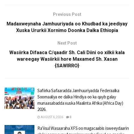
Previous Post
Madaxweynaha Jamhuuriyada oo Khudbad ka jeediyay
Xuska Ururkii Xornimo Doonka Dalka Ethiopia
Next Post
Wasiirka Difaaca C/qaadir Sh. Cali Diini oo xilkii kala
wareegay Wasiirkii hore Maxamed Sh. Xasan
{SAWIRRO}
Safiirka Safaaradda Jamhuuriyadda Federaalka
Soomaaliya ee dalka Hindiya oo ka qayb galay
munaasabadda xuska Maalinta Afrika (Africa Day)
2026.
AUGUST 6, 2026
0
Ra’iisul Wasaaraha XFS oo magacaabis isweeydaarin