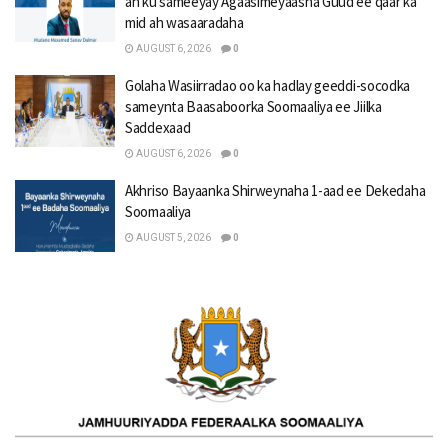
ah ku sameeyay Agaasimeyaasha Guud ee qaar ka
mid ah wasaaradaha
AUGUST 6, 2026
0
Golaha Wasiirradao oo ka hadlay geeddi-socodka
sameynta Baasaboorka Soomaaliya ee Jiilka
Saddexaad
AUGUST 6, 2026
0
Akhriso Bayaanka Shirweynaha 1-aad ee Dekedaha
Soomaaliya
AUGUST 5, 2026
0