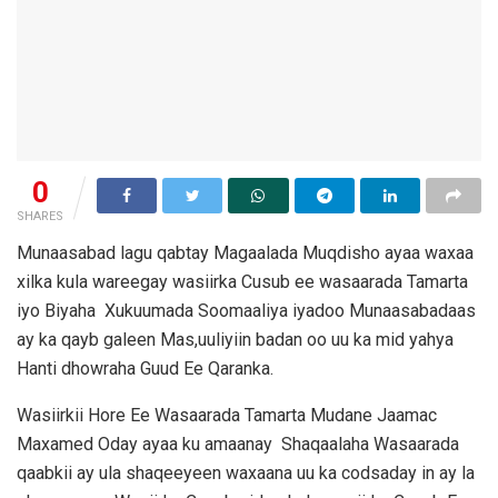
0
SHARES
Munaasabad lagu qabtay Magaalada Muqdisho ayaa waxaa
xilka kula wareegay wasiirka Cusub ee wasaarada Tamarta
iyo Biyaha Xukuumada Soomaaliya iyadoo Munaasabadaas
ay ka qayb galeen Mas,uuliyiin badan oo uu ka mid yahya
Hanti dhowraha Guud Ee Qaranka.
Wasiirkii Hore Ee Wasaarada Tamarta Mudane Jaamac
Maxamed Oday ayaa ku amaanay Shaqaalaha Wasaarada
qaabkii ay ula shaqeeyeen waxaana uu ka codsaday in ay la