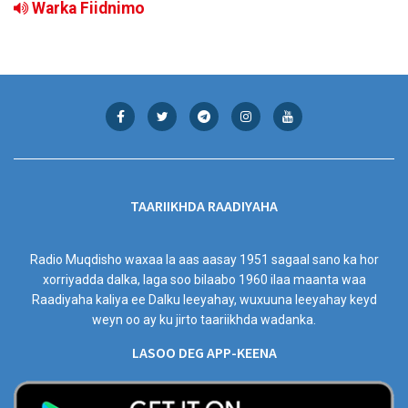
Warka Fiidnimo
TAARIIKHDA RAADIYAHA
Radio Muqdisho waxaa la aas aasay 1951 sagaal sano ka hor
xorriyadda dalka, laga soo bilaabo 1960 ilaa maanta waa
Raadiyaha kaliya ee Dalku leeyahay, wuxuuna leeyahay keyd
weyn oo ay ku jirto taariikhda wadanka.
LASOO DEG APP-KEENA