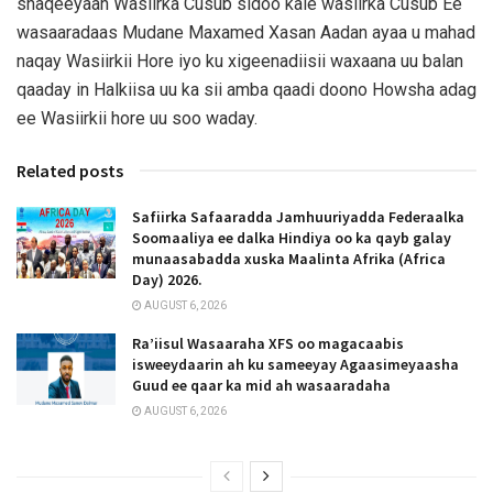
shaqeeyaan Wasiirka Cusub sidoo kale wasiirka Cusub Ee
wasaaradaas Mudane Maxamed Xasan Aadan ayaa u mahad
naqay Wasiirkii Hore iyo ku xigeenadiisii waxaana uu balan
qaaday in Halkiisa uu ka sii amba qaadi doono Howsha adag
ee Wasiirkii hore uu soo waday.
Related posts
Safiirka Safaaradda Jamhuuriyadda Federaalka
Soomaaliya ee dalka Hindiya oo ka qayb galay
munaasabadda xuska Maalinta Afrika (Africa
Day) 2026.
AUGUST 6, 2026
Ra’iisul Wasaaraha XFS oo magacaabis
isweeydaarin ah ku sameeyay Agaasimeyaasha
Guud ee qaar ka mid ah wasaaradaha
AUGUST 6, 2026