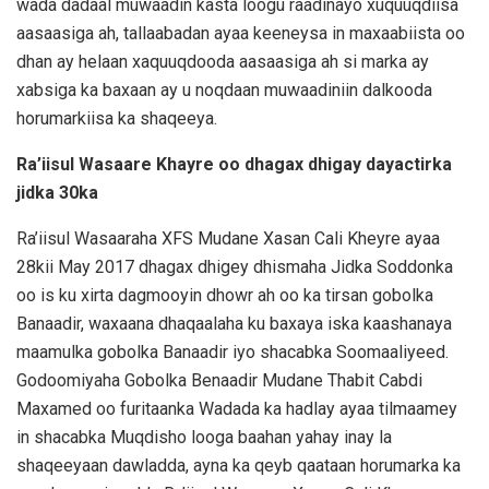
wada dadaal muwaadin kasta loogu raadinayo xuquuqdiisa
aasaasiga ah, tallaabadan ayaa keeneysa in maxaabiista oo
dhan ay helaan xaquuqdooda aasaasiga ah si marka ay
xabsiga ka baxaan ay u noqdaan muwaadiniin dalkooda
horumarkiisa ka shaqeeya.
Ra’iisul Wasaare Khayre oo dhagax dhigay dayactirka
jidka 30ka
Ra’iisul Wasaaraha XFS Mudane Xasan Cali Kheyre ayaa
28kii May 2017 dhagax dhigey dhismaha Jidka Soddonka
oo is ku xirta dagmooyin dhowr ah oo ka tirsan gobolka
Banaadir, waxaana dhaqaalaha ku baxaya iska kaashanaya
maamulka gobolka Banaadir iyo shacabka Soomaaliyeed.
Godoomiyaha Gobolka Benaadir Mudane Thabit Cabdi
Maxamed oo furitaanka Wadada ka hadlay ayaa tilmaamey
in shacabka Muqdisho looga baahan yahay inay la
shaqeeyaan dawladda, ayna ka qeyb qaataan horumarka ka