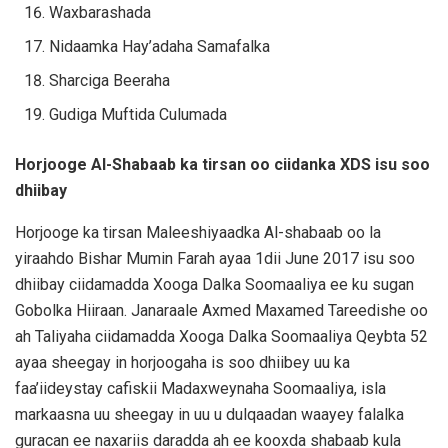
Waxbarashada
Nidaamka Hay’adaha Samafalka
Sharciga Beeraha
Gudiga Muftida Culumada
Horjooge Al-Shabaab ka tirsan oo ciidanka XDS isu soo
dhiibay
Horjooge ka tirsan Maleeshiyaadka Al-shabaab oo la
yiraahdo Bishar Mumin Farah ayaa 1dii June 2017 isu soo
dhiibay ciidamadda Xooga Dalka Soomaaliya ee ku sugan
Gobolka Hiiraan. Janaraale Axmed Maxamed Tareedishe oo
ah Taliyaha ciidamadda Xooga Dalka Soomaaliya Qeybta 52
ayaa sheegay in horjoogaha is soo dhiibey uu ka
faa’iideystay cafiskii Madaxweynaha Soomaaliya, isla
markaasna uu sheegay in uu u dulqaadan waayey falalka
guracan ee naxariis daradda ah ee kooxda shabaab kula