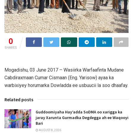
0
SHARES
Mogadishu, 03 June 2017 – Wasiirka Warfaafinta Mudane
Cabdiraxmaan Cumar Cismaan (Eng. Yarisow) ayaa ka
warbixiyey horumarka Dowladda ee usbuucii la soo dhaafay.
Related posts
Guddoomiyaha Hay’adda SoDMA oo xarigga ka
jaray Xarunta Gurmadka Degdegga ah ee Waqooyi
Bari
AUGUST 8, 2026