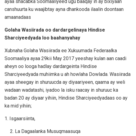
ayaa shacabka Soomaaliyeed ugu baaqay in ay bixiyaan
canshuurta ku waajibtay ayna dhankooda ilaalin doontaan
amaanadaas
Golaha Wasiirada oo dardargelinaya Hindise
Sharciyeedyada loo baahanyahay
Xubnaha Golaha Wasiirada ee Xukuumada Federaalka
Soomaaliya ayaa 29kii May 2017 yeeshay kulan aan caadi
aheyn oo looga hadlay dardargeinta Hindise
Sharciyeedyada muhiimka u ah howlaha Dowlada. Wasiirada
ayaa sheegay in shuruucda ay diyaariyeen, qaarna ay weli
wadaan wadatashi, iyadoo la isku raacay in shuruuc ka
badan 20 ay diyaar yihiin, Hindise Sharciyeedyadaas oo ay
ka mid yihiin;
‪1. Isgaarsiinta,
La Dagaalanka Musuqmaasuqa