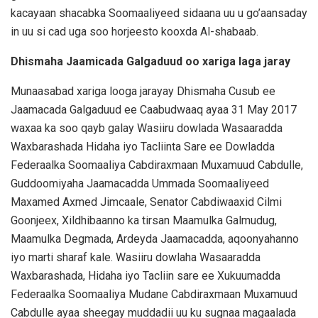
kacayaan shacabka Soomaaliyeed sidaana uu u go’aansaday
in uu si cad uga soo horjeesto kooxda Al-shabaab.
Dhismaha Jaamicada Galgaduud oo xariga laga jaray
Munaasabad xariga looga jarayay Dhismaha Cusub ee
Jaamacada Galgaduud ee Caabudwaaq ayaa 31 May 2017
waxaa ka soo qayb galay Wasiiru dowlada Wasaaradda
Waxbarashada Hidaha iyo Tacliinta Sare ee Dowladda
Federaalka Soomaaliya Cabdiraxmaan Muxamuud Cabdulle,
Guddoomiyaha Jaamacadda Ummada Soomaaliyeed
Maxamed Axmed Jimcaale, Senator Cabdiwaaxid Cilmi
Goonjeex, Xildhibaanno ka tirsan Maamulka Galmudug,
Maamulka Degmada, Ardeyda Jaamacadda, aqoonyahanno
iyo marti sharaf kale. Wasiiru dowlaha Wasaaradda
Waxbarashada, Hidaha iyo Tacliin sare ee Xukuumadda
Federaalka Soomaaliya Mudane Cabdiraxmaan Muxamuud
Cabdulle ayaa sheegay muddadii uu ku sugnaa magaalada