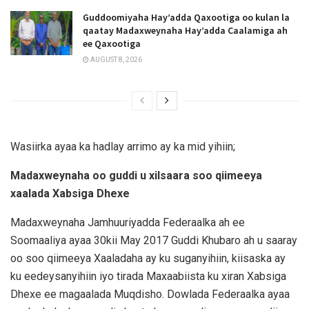
Guddoomiyaha Hay’adda Qaxootiga oo kulan la
qaatay Madaxweynaha Hay’adda Caalamiga ah
ee Qaxootiga
AUGUST 8, 2026
Wasiirka ayaa ka hadlay arrimo ay ka mid yihiin;
Madaxweynaha oo guddi u xilsaara soo qiimeeya
xaalada Xabsiga Dhexe
Madaxweynaha Jamhuuriyadda Federaalka ah ee
Soomaaliya ayaa 30kii May 2017 Guddi Khubaro ah u saaray
oo soo qiimeeya Xaaladaha ay ku suganyihiin, kiisaska ay
ku eedeysanyihiin iyo tirada Maxaabiista ku xiran Xabsiga
Dhexe ee magaalada Muqdisho. Dowlada Federaalka ayaa