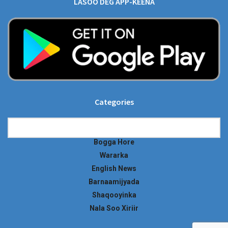
LASOO DEG APP-KEENA
Categories
Categories
Bogga Hore
Wararka
English News
Barnaamijyada
Shaqooyinka
Nala Soo Xiriir