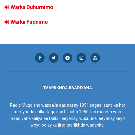
Warka Duhurnimo
Warka Fiidnimo
TAARIIKHDA RAADIYAHA
Radio Muqdisho waxaa la aas aasay 1951 sagaal sano ka hor
xorriyadda dalka, laga soo bilaabo 1960 ilaa maanta waa
Raadiyaha kaliya ee Dalku leeyahay, wuxuuna leeyahay keyd
weyn oo ay ku jirto taariikhda wadanka.