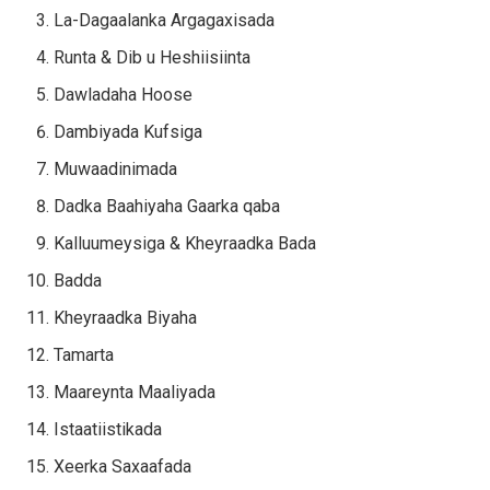
La-Dagaalanka Argagaxisada
Runta & Dib u Heshiisiinta
Dawladaha Hoose
Dambiyada Kufsiga
Muwaadinimada
Dadka Baahiyaha Gaarka qaba
Kalluumeysiga & Kheyraadka Bada
Badda
Kheyraadka Biyaha
Tamarta
Maareynta Maaliyada
Istaatiistikada
Xeerka Saxaafada