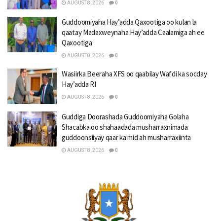
AUGUST 8, 2026
0
Guddoomiyaha Hay’adda Qaxootiga oo kulan la
qaatay Madaxweynaha Hay’adda Caalamiga ah ee
Qaxootiga
AUGUST 8, 2026
0
Wasiirka Beeraha XFS oo qaabilay Wafdi ka socday
Hay’adda RI
AUGUST 8, 2026
0
Guddiga Doorashada Guddoomiyaha Golaha
Shacabka oo shahaadada musharraxnimada
guddoonsiiyay qaar ka mid ah musharraxiinta
AUGUST 8, 2026
0