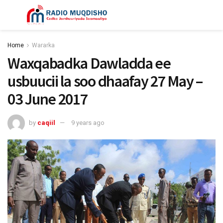
Home
Wararka
Waxqabadka Dawladda ee
usbuucii la soo dhaafay 27 May –
03 June 2017
by
caqiil
9 years ago