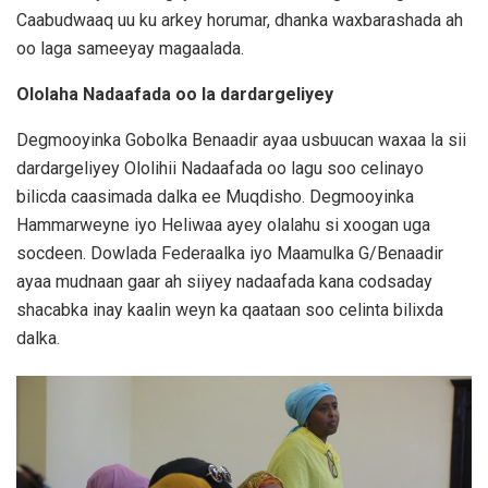
Caabudwaaq uu ku arkey horumar, dhanka waxbarashada ah
oo laga sameeyay magaalada.
Ololaha Nadaafada oo la dardargeliyey
Degmooyinka Gobolka Benaadir ayaa usbuucan waxaa la sii
dardargeliyey Ololihii Nadaafada oo lagu soo celinayo
bilicda caasimada dalka ee Muqdisho. Degmooyinka
Hammarweyne iyo Heliwaa ayey olalahu si xoogan uga
socdeen. Dowlada Federaalka iyo Maamulka G/Benaadir
ayaa mudnaan gaar ah siiyey nadaafada kana codsaday
shacabka inay kaalin weyn ka qaataan soo celinta bilixda
dalka.