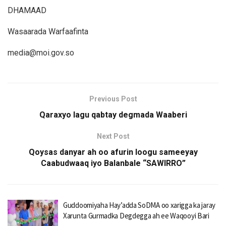
DHAMAAD
Wasaarada Warfaafinta
media@moi.gov.so
Previous Post
Qaraxyo lagu qabtay degmada Waaberi
Next Post
Qoysas danyar ah oo afurin loogu sameeyay
Caabudwaaq iyo Balanbale “SAWIRRO”
Guddoomiyaha Hay’adda SoDMA oo xarigga ka jaray
Xarunta Gurmadka Degdegga ah ee Waqooyi Bari