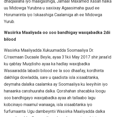
dhaqaalaha iyo maalgashiga, Jamaal Maxamed Xasan halka
uu Midowga Yurubna u saxiixay Agaasimaha guud ee
Horumarinta iyo Iskaashiga Caalamiga ah ee Midowga
Yurub.
Wasiirka Maaliyada oo soo bandhigay waxqabadka 2dii
bilood
Wasiirka Maaliyadda Xukuumadda Soomaaliya Dr.
C/raxmaan Ducaale Beyle, ayaa 31kii May 2017 shir jaraa’id
ku qabtay Muqdisho ayaa ka hadlay waxqbadka
Wasaaradda labadii bilood ee la soo dhaafay, kordhinta
dakhliga dowladda, sare u qaadista isla xisaabtanka,
deymaha dalalka caalamka ay Soomaaliya ku leeyihiin iyo
hanaanka canshuuraha dalka. Qorshahan shacabka loogu
soo bandhigayo waxqabadka ayaa ah tallaabo lagu
kobcinayo maamul wanaaga, isla xisaabtanka iyo
furfurnaanta. Ugu dambeyntii Wasiirka Maaliyadda dalka