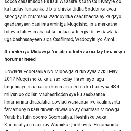
socda caasimadda Ra’iisul Wasaare Xasan Cali Khayre oo
ka hadlay furitaanka dib-u-dhiska Jidka Soddonka ayaa
sheegay in dhismaha wadooyinka caasimadda ay ka qayb
qaadanayaan xasilinta aminiga Muqdisho, isla markaana
bilow u tahey in shacabku helaan adeegyadii ay dawlada
uga baahnaaayeen sida Caafiimad, Wadooyin iyo Amni.
Somalia iyo Midowga Yurub oo kala saxiixday heshiisyo
horumarineed
Dowlada Federaalka iyo Midowga Yurub ayaa 27kii May
2017 Muqdisho ku kala saxiixday Heshiisyo lagu
hirgelinayo mashaariic horumarineed oo ku baxeysa 48.4
milyan oo dollar. Mashaariicdan aya ku saabsanaa
horumarinta dhaqalaha, dowlad wanaagga iyo kaalmeynta
farsamooyin kala duwan kuwaa oo ay dhamaan Midowga
Yurub ka fulin doonto Soomaaliya. Heshiiska waxa
Soomaaliya u saxiixay Wasiirka Qorshaynta Horumarinta