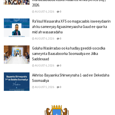
2026.
AUGUST 6, 2026
0
Ra’iisul Wasaaraha XFS oo magacaabis isweeydaarin
ah ku sameeyay Agaasimeyaasha Guud ee qaar ka
mid ah wasaaradaha
AUGUST 6, 2026
0
Golaha Wasiirradao oo ka hadlay geeddi-socodka
sameynta Baasaboorka Soomaaliya ee Jiilka
Saddexaad
AUGUST 6, 2026
0
Akhriso Bayaanka Shirweynaha 1-aad ee Dekedaha
Soomaaliya
AUGUST 5, 2026
0