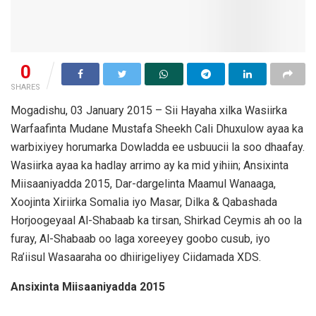
0
SHARES
Mogadishu, 03 January 2015 – Sii Hayaha xilka Wasiirka
Warfaafinta Mudane Mustafa Sheekh Cali Dhuxulow ayaa ka
warbixiyey horumarka Dowladda ee usbuucii la soo dhaafay.
Wasiirka ayaa ka hadlay arrimo ay ka mid yihiin; Ansixinta
Miisaaniyadda 2015, Dar-dargelinta Maamul Wanaaga,
Xoojinta Xiriirka Somalia iyo Masar, Dilka & Qabashada
Horjoogeyaal Al-Shabaab ka tirsan, Shirkad Ceymis ah oo la
furay, Al-Shabaab oo laga xoreeyey goobo cusub, iyo
Ra’iisul Wasaaraha oo dhiirigeliyey Ciidamada XDS.
Ansixinta Miisaaniyadda 2015