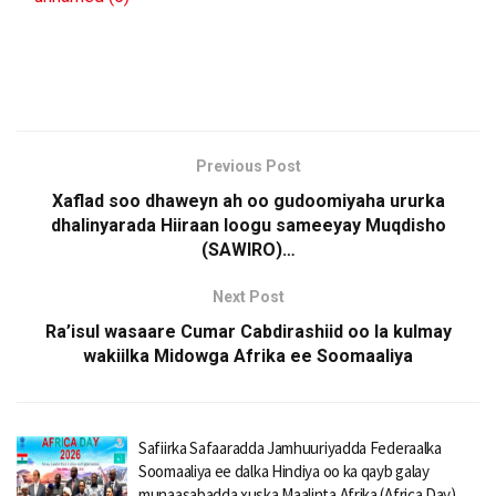
Previous Post
Xaflad soo dhaweyn ah oo gudoomiyaha ururka
dhalinyarada Hiiraan loogu sameeyay Muqdisho
(SAWIRO)…
Next Post
Ra’isul wasaare Cumar Cabdirashiid oo la kulmay
wakiilka Midowga Afrika ee Soomaaliya
Safiirka Safaaradda Jamhuuriyadda Federaalka
Soomaaliya ee dalka Hindiya oo ka qayb galay
munaasabadda xuska Maalinta Afrika (Africa Day)