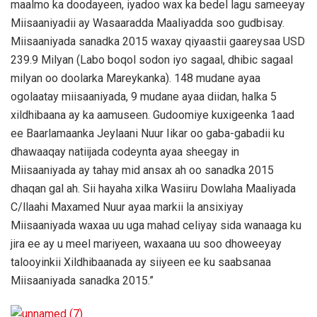
maalmo ka doodayeen, iyadoo wax ka bedel lagu sameeyay
Miisaaniyadii ay Wasaaradda Maaliyadda soo gudbisay.
Miisaaniyada sanadka 2015 waxay qiyaastii gaareysaa USD
239.9 Milyan (Labo boqol sodon iyo sagaal, dhibic sagaal
milyan oo doolarka Mareykanka). 148 mudane ayaa
ogolaatay miisaaniyada, 9 mudane ayaa diidan, halka 5
xildhibaana ay ka aamuseen. Gudoomiye kuxigeenka 1aad
ee Baarlamaanka Jeylaani Nuur Iikar oo gaba-gabadii ku
dhawaaqay natiijada codeynta ayaa sheegay in
Miisaaniyada ay tahay mid ansax ah oo sanadka 2015
dhaqan gal ah. Sii hayaha xilka Wasiiru Dowlaha Maaliyada
C/llaahi Maxamed Nuur ayaa markii la ansixiyay
Miisaaniyada waxaa uu uga mahad celiyay sida wanaaga ku
jira ee ay u meel mariyeen, waxaana uu soo dhoweeyay
talooyinkii Xildhibaanada ay siiyeen ee ku saabsanaa
Miisaaniyada sanadka 2015.”