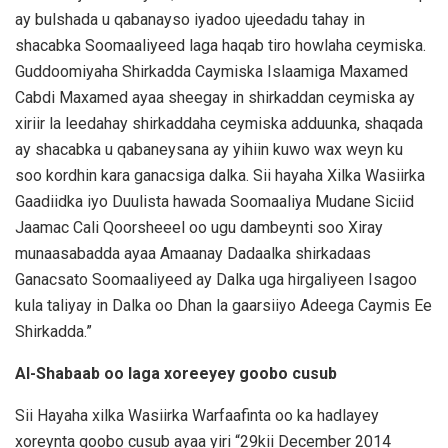
ay bulshada u qabanayso iyadoo ujeedadu tahay in
shacabka Soomaaliyeed laga haqab tiro howlaha ceymiska.
Guddoomiyaha Shirkadda Caymiska Islaamiga Maxamed
Cabdi Maxamed ayaa sheegay in shirkaddan ceymiska ay
xiriir la leedahay shirkaddaha ceymiska adduunka, shaqada
ay shacabka u qabaneysana ay yihiin kuwo wax weyn ku
soo kordhin kara ganacsiga dalka. Sii hayaha Xilka Wasiirka
Gaadiidka iyo Duulista hawada Soomaaliya Mudane Siciid
Jaamac Cali Qoorsheeel oo ugu dambeynti soo Xiray
munaasabadda ayaa Amaanay Dadaalka shirkadaas
Ganacsato Soomaaliyeed ay Dalka uga hirgaliyeen Isagoo
kula taliyay in Dalka oo Dhan la gaarsiiyo Adeega Caymis Ee
Shirkadda.”
Al-Shabaab oo laga xoreeyey goobo cusub
Sii Hayaha xilka Wasiirka Warfaafinta oo ka hadlayey
xoreynta goobo cusub ayaa yiri “29kii December 2014