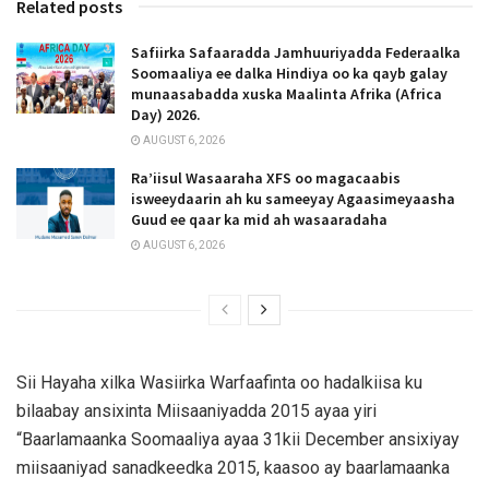
Related posts
Safiirka Safaaradda Jamhuuriyadda Federaalka
Soomaaliya ee dalka Hindiya oo ka qayb galay
munaasabadda xuska Maalinta Afrika (Africa
Day) 2026.
AUGUST 6, 2026
Ra’iisul Wasaaraha XFS oo magacaabis
isweeydaarin ah ku sameeyay Agaasimeyaasha
Guud ee qaar ka mid ah wasaaradaha
AUGUST 6, 2026
Sii Hayaha xilka Wasiirka Warfaafinta oo hadalkiisa ku
bilaabay ansixinta Miisaaniyadda 2015 ayaa yiri
“Baarlamaanka Soomaaliya ayaa 31kii December ansixiyay
miisaaniyad sanadkeedka 2015, kaasoo ay baarlamaanka