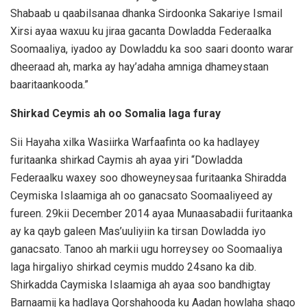
Shabaab u qaabilsanaa dhanka Sirdoonka Sakariye Ismail
Xirsi ayaa waxuu ku jiraa gacanta Dowladda Federaalka
Soomaaliya, iyadoo ay Dowladdu ka soo saari doonto warar
dheeraad ah, marka ay hay’adaha amniga dhameystaan
baaritaankooda.”
Shirkad Ceymis ah oo Somalia laga furay
Sii Hayaha xilka Wasiirka Warfaafinta oo ka hadlayey
furitaanka shirkad Caymis ah ayaa yiri “Dowladda
Federaalku waxey soo dhoweyneysaa furitaanka Shiradda
Ceymiska Islaamiga ah oo ganacsato Soomaaliyeed ay
fureen. 29kii December 2014 ayaa Munaasabadii furitaanka
ay ka qayb galeen Mas’uuliyiin ka tirsan Dowladda iyo
ganacsato. Tanoo ah markii ugu horreysey oo Soomaaliya
laga hirgaliyo shirkad ceymis muddo 24sano ka dib.
Shirkadda Caymiska Islaamiga ah ayaa soo bandhigtay
Barnaamij ka hadlaya Qorshahooda ku Aadan howlaha shaqo