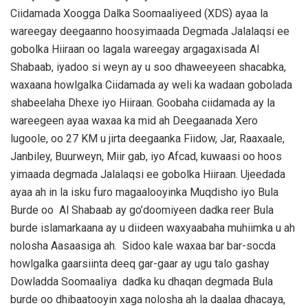
Ciidamada Xoogga Dalka Soomaaliyeed (XDS) ayaa la
wareegay deegaanno hoosyimaada Degmada Jalalaqsi ee
gobolka Hiiraan oo lagala wareegay argagaxisada Al
Shabaab, iyadoo si weyn ay u soo dhaweeyeen shacabka,
waxaana howlgalka Ciidamada ay weli ka wadaan gobolada
shabeelaha Dhexe iyo Hiiraan. Goobaha ciidamada ay la
wareegeen ayaa waxaa ka mid ah Deegaanada Xero
lugoole, oo 27 KM u jirta deegaanka Fiidow, Jar, Raaxaale,
Janbiley, Buurweyn, Miir gab, iyo Afcad, kuwaasi oo hoos
yimaada degmada Jalalaqsi ee gobolka Hiiraan. Ujeedada
ayaa ah in la isku furo magaalooyinka Muqdisho iyo Bula
Burde oo Al Shabaab ay go’doomiyeen dadka reer Bula
burde islamarkaana ay u diideen waxyaabaha muhiimka u ah
nolosha Aasaasiga ah. Sidoo kale waxaa bar bar-socda
howlgalka gaarsiinta deeq gar-gaar ay ugu talo gashay
Dowladda Soomaaliya dadka ku dhaqan degmada Bula
burde oo dhibaatooyin xaga nolosha ah la daalaa dhacaya,