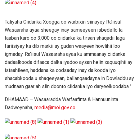
Taliyaha Ciidanka Xoogga oo warbixin siinayey Ra’iisul
Wasaaraha ayaa sheegay inay sameeyeen isbedello la
taaban karo oo 3,000 oo ciidanka ka tirsan shaqadii laga
fariisiyey ka dib markii ay gudan waayeen howlihii loo
igmaday. Ra’iisul Wasaaraha ayaa ku ammaanay ciidanka
dadaalkooda difaaca dalka iyadoo aysan helin xaquuqihii ay
istaahileen, haddana ka codsaday inay dalkooda iyo
shacabkooda u shaqeeyaan, ballanqaadayna in Dowladdu ay
mudnaan gaar ah siin doonto ciidanka iyo daryeelkoodaba.”
DHAMAAD – Wasaaradda Warfaafinta & Hannuuninta
Dadweynaha,
media@moi.gov.so