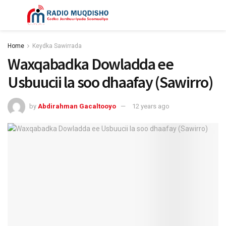
Home
Keydka Sawirrada
Waxqabadka Dowladda ee
Usbuucii la soo dhaafay (Sawirro)
by
Abdirahman Gacaltooyo
12 years ago