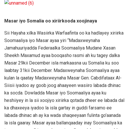
Masar iyo Somalia oo xiriirkooda xoojinaya
Sii Hayaha xilka Wasiirka Warfaafinta oo ka hadlayey xiriirka
Soomaaliya iyo Masar ayaa yiri “Madaxweynaha
Jamahuuriyadda Federaalka Soomaaliya Mudane Xasan
Sheekh Maxamud ayaa booqasho rasmi ah ku tagey dalka
Masar 29kii December isla markaasna uu Somalia ku soo
laabtay 31kii December. Madaxweynaha Soomaaliya ayaa
kulan la qaatay Madaxweynaha Masar Gen. Cabdifataax Al-
Siisii iyadoo ay goob joog ahaayeen wasiiro labada dhinac
ka socda. Dowladda Masar iyo Soomaaliya ayaa ku
heshiiyey in la sii xoojiyo xiriirka qotada dheer ee labada dal
ka dhaxeeya iyadoo la isla gartay in guddi farsamo ee
labada dhinac ah ay ka wada shaqeeyaan fulinta go’aanada
la isla gaaray. Masar ayaa ballanqaaday inay Soomaaliya ka