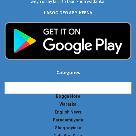
weyn oo ay ku jirto taariikhda wadanka.
LASOO DEG APP-KEENA
Categories
Categories
Bogga Hore
Wararka
English News
Barnaamijyada
Shaqooyinka
Nala Soo Xiriir