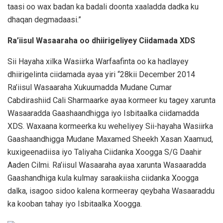
taasi oo wax badan ka badali doonta xaaladda dadka ku
dhaqan degmadaasi.”
Ra’iisul Wasaaraha oo dhiirigeliyey Ciidamada XDS
Sii Hayaha xilka Wasiirka Warfaafinta oo ka hadlayey
dhiirigelinta ciidamada ayaa yiri “28kii December 2014
Ra’iisul Wasaaraha Xukuumadda Mudane Cumar
Cabdirashiid Cali Sharmaarke ayaa kormeer ku tagey xarunta
Wasaaradda Gaashaandhigga iyo Isbitaalka ciidamadda
XDS. Waxaana kormeerka ku weheliyey Sii-hayaha Wasiirka
Gaashaandhigga Mudane Maxamed Sheekh Xasan Xaamud,
kuxigeenadiisa iyo Taliyaha Ciidanka Xoogga S/G Daahir
Aaden Cilmi. Ra’iisul Wasaaraha ayaa xarunta Wasaaradda
Gaashandhiga kula kulmay saraakiisha ciidanka Xoogga
dalka, isagoo sidoo kalena kormeeray qeybaha Wasaaraddu
ka kooban tahay iyo Isbitaalka Xoogga.