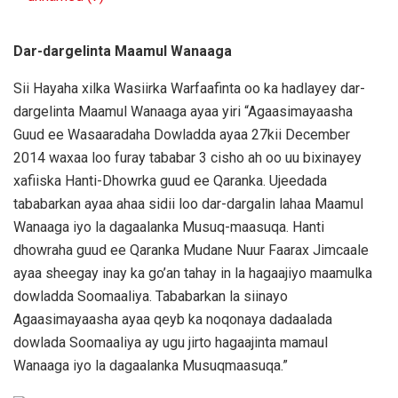
Dar-dargelinta Maamul Wanaaga
Sii Hayaha xilka Wasiirka Warfaafinta oo ka hadlayey dar-
dargelinta Maamul Wanaaga ayaa yiri “Agaasimayaasha
Guud ee Wasaaradaha Dowladda ayaa 27kii December
2014 waxaa loo furay tababar 3 cisho ah oo uu bixinayey
xafiiska Hanti-Dhowrka guud ee Qaranka. Ujeedada
tababarkan ayaa ahaa sidii loo dar-dargalin lahaa Maamul
Wanaaga iyo la dagaalanka Musuq-maasuqa. Hanti
dhowraha guud ee Qaranka Mudane Nuur Faarax Jimcaale
ayaa sheegay inay ka go’an tahay in la hagaajiyo maamulka
dowladda Soomaaliya. Tababarkan la siinayo
Agaasimayaasha ayaa qeyb ka noqonaya dadaalada
dowlada Soomaaliya ay ugu jirto hagaajinta mamaul
Wanaaga iyo la dagaalanka Musuqmaasuqa.”