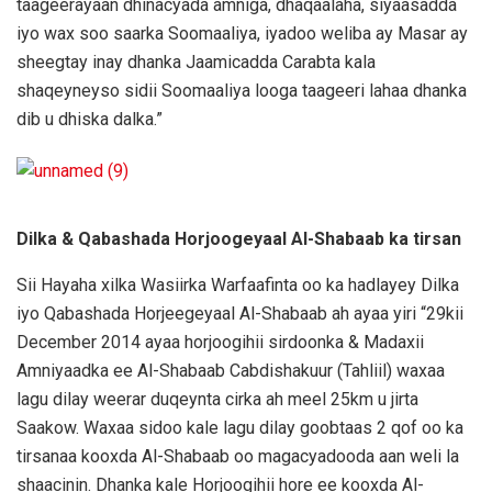
taageerayaan dhinacyada amniga, dhaqaalaha, siyaasadda
iyo wax soo saarka Soomaaliya, iyadoo weliba ay Masar ay
sheegtay inay dhanka Jaamicadda Carabta kala
shaqeyneyso sidii Soomaaliya looga taageeri lahaa dhanka
dib u dhiska dalka.”
Dilka & Qabashada Horjoogeyaal Al-Shabaab ka tirsan
Sii Hayaha xilka Wasiirka Warfaafinta oo ka hadlayey Dilka
iyo Qabashada Horjeegeyaal Al-Shabaab ah ayaa yiri “29kii
December 2014 ayaa horjoogihii sirdoonka & Madaxii
Amniyaadka ee Al-Shabaab Cabdishakuur (Tahliil) waxaa
lagu dilay weerar duqeynta cirka ah meel 25km u jirta
Saakow. Waxaa sidoo kale lagu dilay goobtaas 2 qof oo ka
tirsanaa kooxda Al-Shabaab oo magacyadooda aan weli la
shaacinin. Dhanka kale Horjoogihii hore ee kooxda Al-