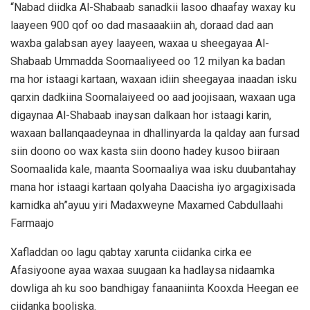
“Nabad diidka Al-Shabaab sanadkii lasoo dhaafay waxay ku
laayeen 900 qof oo dad masaaakiin ah, doraad dad aan
waxba galabsan ayey laayeen, waxaa u sheegayaa Al-
Shabaab Ummadda Soomaaliyeed oo 12 milyan ka badan
ma hor istaagi kartaan, waxaan idiin sheegayaa inaadan isku
qarxin dadkiina Soomalaiyeed oo aad joojisaan, waxaan uga
digaynaa Al-Shabaab inaysan dalkaan hor istaagi karin,
waxaan ballanqaadeynaa in dhallinyarda la qalday aan fursad
siin doono oo wax kasta siin doono hadey kusoo biiraan
Soomaalida kale, maanta Soomaaliya waa isku duubantahay
mana hor istaagi kartaan qolyaha Daacisha iyo argagixisada
kamidka ah”ayuu yiri Madaxweyne Maxamed Cabdullaahi
Farmaajo
Xafladdan oo lagu qabtay xarunta ciidanka cirka ee
Afasiyoone ayaa waxaa suugaan ka hadlaysa nidaamka
dowliga ah ku soo bandhigay fanaaniinta Kooxda Heegan ee
ciidanka booliska.