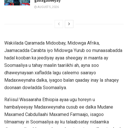
gabagabeeyay
AUGUST 5, 2026
Wakiilada Qaramada Midoobay, Midowga Afrika,
Jaamacadda Carabta iyo Midowga Yurub oo munaasabadda
hadal kooban ka jeediyay ayaa sheegay in maanta ay
Soomaaliya u tahay maalin taariikhi ah, ayna soo
dhaweynayaan xafladda lagu caleemo saarayo
Madaxweynaha dalka, iyagoo balan qaaday inay la shaqey
doonaan dowladda Soomaaliya.
Ra’iisul Wasaaraha Ethiopia ayaa ugu horeyn u
hambalyeeyay Madaxweynaha cusub ee dalka Mudane
Maxamed Cabdullaahi Maxamed Farmaajo, isagoo
tilmaamay in Soomaaliya ay ku talaabsatay nidaamka