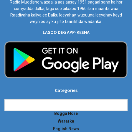
Radio Muqdisho waxaa la aas aasay 1951 sagaal sano ka hor
xorriyadda dalka, laga soo bilaabo 1960 ilaa maanta waa
Raadiyaha kaliya ee Dalku leeyahay, wuxuuna leeyahay keyd
weyn oo ay ku jirto taariikhda wadanka.
LASOO DEG APP-KEENA
Categories
Categories
Bogga Hore
Wararka
English News