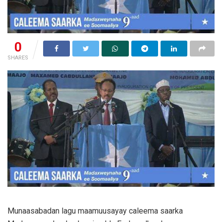
0
SHARES
Munaasabadan lagu maamuusayay caleema saarka