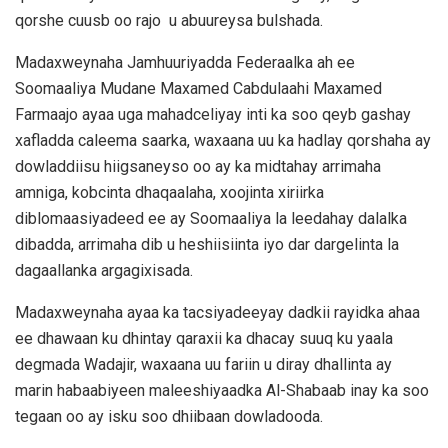
qorshe cuusb oo rajo u abuureysa bulshada.
Madaxweynaha Jamhuuriyadda Federaalka ah ee
Soomaaliya Mudane Maxamed Cabdulaahi Maxamed
Farmaajo ayaa uga mahadceliyay inti ka soo qeyb gashay
xafladda caleema saarka, waxaana uu ka hadlay qorshaha ay
dowladdiisu hiigsaneyso oo ay ka midtahay arrimaha
amniga, kobcinta dhaqaalaha, xoojinta xiriirka
diblomaasiyadeed ee ay Soomaaliya la leedahay dalalka
dibadda, arrimaha dib u heshiisiinta iyo dar dargelinta la
dagaallanka argagixisada.
Madaxweynaha ayaa ka tacsiyadeeyay dadkii rayidka ahaa
ee dhawaan ku dhintay qaraxii ka dhacay suuq ku yaala
degmada Wadajir, waxaana uu fariin u diray dhallinta ay
marin habaabiyeen maleeshiyaadka Al-Shabaab inay ka soo
tegaan oo ay isku soo dhiibaan dowladooda.