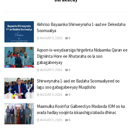
Akhriso Bayaanka Shirweynaha 1-aad ee Dekedaha
Soomaaliya
AUGUST 5, 2026
0
Aqoon-is-weydaarsiga hirgelinta Nidaamka Qaran ee
Digniinta Hore ee Khataraha oo la soo
gabagabeeyay
AUGUST 5, 2026
0
Shirweynaha 1-aad ee Badaha Soomaaliyeed oo
lagu soo gabagabeeyay Muqdisho
AUGUST 5, 2026
0
Maamulka Koonfur Galbeed iyo Madaxda IOM oo ka
wada hadlay xoojinta iskaashiga labada dhinac
AUGUST 5, 2026
0