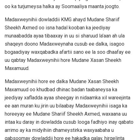
oo ka turjumeysa halka ay Soomaaliya maanta joogto.
Madaxweynihii dowladdii KMG ahayd Mudane Shariif
Sheekh Axmed oo isna hadal kooban ka jeediyay
munaabadda ayaa tibaaxay in uu si sharuud la’aan ah ula
shaqeyn doono Madaxweynaha cusub ee dalka, isagoo
bogaadiyay waxqabadka afartii sano ee la soo dhaafay ee
uu qabtay Madaxweynihii hore Mudane Xasan Sheekh
Maxamuud.
Madaxweynihii hore ee dalka Mudane Xasan Sheekh
Maxamuud oo khudbad dhinac badan taabaneysa ka
jeediyay xafladda ayaa sheegay in nidaamka xil wareejinta
ee aan muran ku jirin uu bilaabay Madaxweynihii isaga ka
horeeyay ee Mudane Shariif Sheekh Axmed, waxaana uu
intaa ku daray in dowladda cusub looga fadhiyo inay qabato
arrimo ay ka midyihiin dhameystirka waxyaabaha u
qabsoomay dowladdii hore ee hakadka galay, hirgelinta