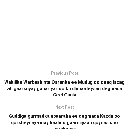
Previous Post
Wakiilka Warbaahinta Qaranka ee Mudug oo deeq lacag
ah gaarsiiyay gabar yar oo ku dhibaateysan degmada
Ceel Guula
Next Post
Guddiga gurmadka abaaraha ee degmada Kaxda oo
qorsheynaya inay kaalmo gaarsiiyaan qoysas soo
barakacay