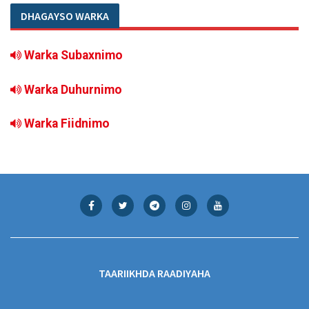
DHAGAYSO WARKA
Warka Subaxnimo
Warka Duhurnimo
Warka Fiidnimo
TAARIIKHDA RAADIYAHA