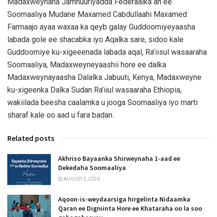
Madaxweynaha Jamhuuriyadda Federaalka ah ee
Soomaaliya Mudane Maxamed Cabdullaahi Maxamed
Farmaajo ayaa waxaa ka qeyb galay Guddoomiyeyaasha
labada gole ee shacabka iyo Aqalka sare, sidoo kale
Guddoomiye ku-xigeeenada labada aqal, Ra’iisul wasaaraha
Soomaaliya, Madaxweyneyaashii hore ee dalka
Madaxweynayaasha Dalalka Jabuuti, Kenya, Madaxweyne
ku-xigeenka Dalka Sudan Ra’iiul wasaaraha Ethiopia,
wakiilada beesha caalamka u jooga Soomaaliya iyo marti
sharaf kale oo aad u fara badan.
Related posts
Akhriso Bayaanka Shirweynaha 1-aad ee
Dekedaha Soomaaliya
AUGUST 5, 2026
Aqoon-is-weydaarsiga hirgelinta Nidaamka
Qaran ee Digniinta Hore ee Khataraha oo la soo