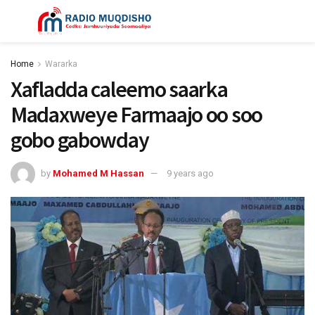
Home
Wararka
Xafladda caleemo saarka
Madaxweye Farmaajo oo soo
gobo gabowday
by
Mohamed M Hassan
9 years ago