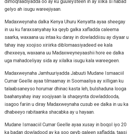
dimoqraadiyadda oo ay ku guuleysteen in ay xilka si nabad
gelyo ah isugu wareejiyaan.
Madaxweynaha dalka Kenya Uhuru Kenyatta ayaa sheegay
in uu ku faraxsanyahay ka qeyb galka xafladda caleema
saarka, waxaana uu intaa ku daray in dowladdiisu ay diyaar u
tahay inay xoojiso xiriirka diblomaasiyadeed ee kala
dhexeeya, waxaana uu Madaxweyneyaashii hore ee dalka
uga mahadceliyay sida ay xilalka isugu kala wareegeen.
Madaxweynaha Jamhuuriyadda Jabuuti Mudane Ismaaciil
Cumar Geelle ayaa tilmaamay in Soomaaliya ay xilligan ku
talaabsaneyso horumar dhinac kasta leh, bulshaduna looga
baahanyahay inay xoojiyaan la shaqeynta dowladdooda,
isagoo fariin u diray Madaxweynaha cusub ee dalka in uu ka
dhabeeyo rabitaanka shacabka ay u hayaan.
Mudane Ismaaciil Cumar Geelle ayaa xusay in boqol iyo 20
ka badan dowladood ay ka soo qeyb galeen xafladda, taasi