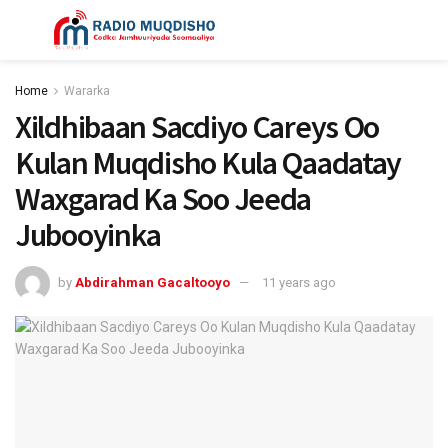
Home
Wararka
Xildhibaan Sacdiyo Careys Oo
Kulan Muqdisho Kula Qaadatay
Waxgarad Ka Soo Jeeda
Jubooyinka
by
Abdirahman Gacaltooyo
11 years ago