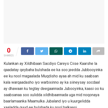
0
SHARES
Kulankan ay Xildhibaan Sacdiyo Careys Ciise Kaarshe la
qaadatay qeybaha bulshada ee ka soo jeedda Jubbooyinka
ee ku nool magaalada Muqdisho ayaa ah mid ku saabsan
kala warqaadasho iyo warbixinno ay ka siineysay socdaal
ay dhawaan ku tegtay deegaannada Jubooyinka, kaasi oo ku
saabsanaa soo xulidda xildhibaannada uga mid noqonaya
baarlamaanka Maamulka Jubaland iyo u kuurgelidda
xaaladda guud ee bulshada ku nool halkaasi.