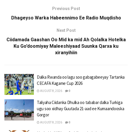
Previous Post
Dhageyso Warka Habeennimo Ee Radio Muqdisho
Next Post
Ciidamada Gaashan Oo Mid ka mid Ah Qolalka Hotelka
Ku Go’doomiyay Maleeshiyaad Suunka Qarxa ku
xiranyihiin
Dalka Rwanda oo lagu soo gabagabeeyay Tartanka
CECAFA Kagame Cup 2026
AUGUST 8, 2026
0
Taliyaha Ciidanka Dhulka oo tababar dalka Turkiga
ugu soo xidhay Guutada 21-aad ee Kumaandooska
Gorgor
AUGUST 8, 2026
0