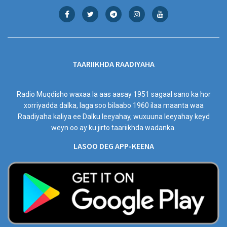
TAARIIKHDA RAADIYAHA
Radio Muqdisho waxaa la aas aasay 1951 sagaal sano ka hor
xorriyadda dalka, laga soo bilaabo 1960 ilaa maanta waa
Raadiyaha kaliya ee Dalku leeyahay, wuxuuna leeyahay keyd
weyn oo ay ku jirto taariikhda wadanka.
LASOO DEG APP-KEENA