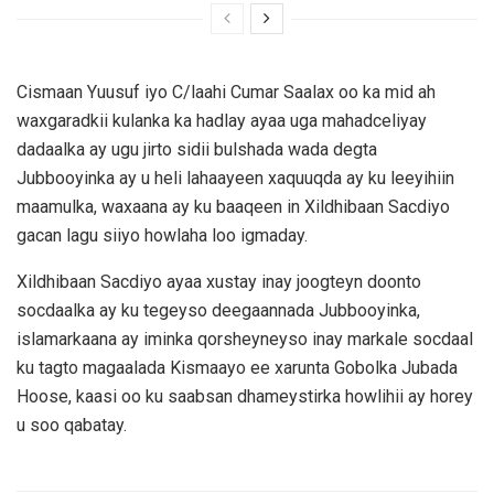
Cismaan Yuusuf iyo C/laahi Cumar Saalax oo ka mid ah
waxgaradkii kulanka ka hadlay ayaa uga mahadceliyay
dadaalka ay ugu jirto sidii bulshada wada degta
Jubbooyinka ay u heli lahaayeen xaquuqda ay ku leeyihiin
maamulka, waxaana ay ku baaqeen in Xildhibaan Sacdiyo
gacan lagu siiyo howlaha loo igmaday.
Xildhibaan Sacdiyo ayaa xustay inay joogteyn doonto
socdaalka ay ku tegeyso deegaannada Jubbooyinka,
islamarkaana ay iminka qorsheyneyso inay markale socdaal
ku tagto magaalada Kismaayo ee xarunta Gobolka Jubada
Hoose, kaasi oo ku saabsan dhameystirka howlihii ay horey
u soo qabatay.