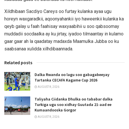
Xildhibaan Sacdiyo Careys oo furtay kulanka ayaa ugu
horeyn waxgaradkii, aqoonyahankii iyo haweenkii kulanka ka
qeyb galay u faah faahisay waxyaabihii u soo qabsoomay
muddadii socdaalka ay ku jirtay, iyadoo tilmaantay in kulamo
gaar gaar ah la qaadatay madaxda Maamulka Jubba oo ku
saabsanaa xulidda xilhdibaannada.
Related posts
Dalka Rwanda oo lagu soo gabagabeeyay
Tartanka CECAFA Kagame Cup 2026
AUGUST 8, 2026
Taliyaha Ciidanka Dhulka oo tababar dalka
Turkiga ugu soo xidhay Guutada 21-aad ee
Kumaandooska Gorgor
AUGUST 8, 2026