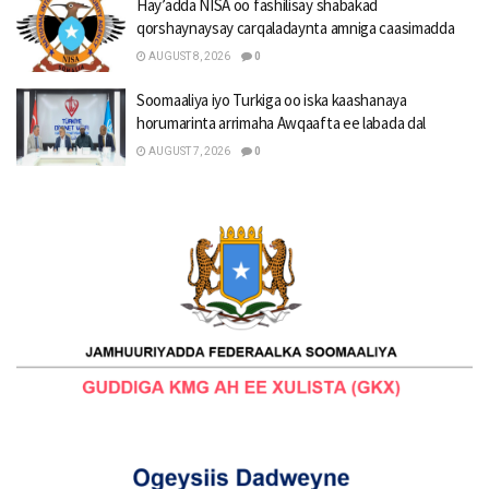
Hay’adda NISA oo fashilisay shabakad
qorshaynaysay carqaladaynta amniga caasimadda
AUGUST 8, 2026
0
Soomaaliya iyo Turkiga oo iska kaashanaya
horumarinta arrimaha Awqaafta ee labada dal
AUGUST 7, 2026
0